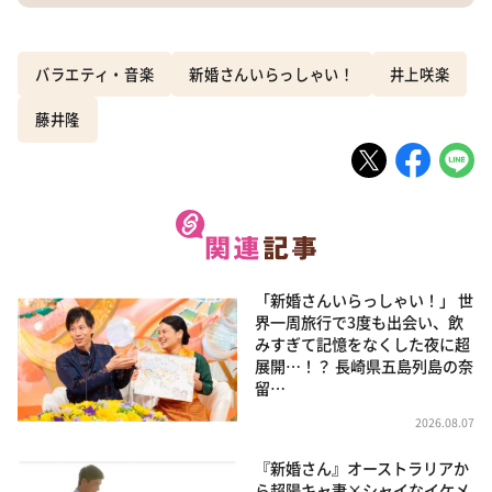
バラエティ・音楽
新婚さんいらっしゃい！
井上咲楽
藤井隆
「新婚さんいらっしゃい！」 世
界一周旅行で3度も出会い、飲
みすぎて記憶をなくした夜に超
展開…！？ 長崎県五島列島の奈
留…
2026.08.07
『新婚さん』オーストラリアか
ら超陽キャ妻×シャイなイケメ