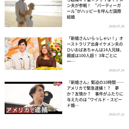
ン夫が参戦！ “パーティーガ
ール”がハッピーを呼んだ国際
結婚
2026.07.28
「新婚さんいらっしゃい！」オ
ーストラリア出身イケメン夫の
ひいおばあちゃんは14人兄妹、
親戚は100人超！ 3年ごとに
一…
2026.07.24
『新婚さん』緊迫の10時間――
アメリカで緊急逮捕！？ 夢
か？友情か？ 事件がふたりに
与えたのは “ワイルド・スピー
ド婚…
2026.07.22