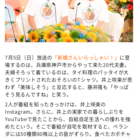
DAIGOも台所 ～きょうの献立 何にする？～
本日はダイアンなり！シーズン２
朝だ！生です旅サラダ
教えて！ニュースライブ 正義のミカタ
©ABCテレビ
ＬＩＦＥ～夢のカタチ～
新婚さんいらっしゃい！
7月5日（日）放送の
「新婚さんいらっしゃい！」
に登
場するのは、兵庫県神戸市からやって来た20代夫妻。
ポツンと一軒家
夫婦そろって着ているのは、タイ料理のパッタイが大
ザキ山小屋本館
きくプリントされたおそろいのTシャツ。井上咲楽が思
わず「美味しそう」と反応すると、藤井隆も「やっぱ
ぺこぱのまるスポ
そう見るんですね」と笑う。
アナ回覧板
2人が番組を知ったきっかけは、井上咲楽の
Instagram。さらに、井上の実家での暮らしぶりを
YouTubeで見たことから、自給自足生活への憧れを強
めたという。そこで番組が自宅を取材すると、ベラン
ダには50種類80株以上の苗がずらり。食べたカボチャ