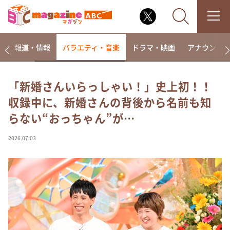
ー
報道・情報
バラエティ・音楽
ドラマ・映画
アナウンサ
「新婚さんいらっしゃい！」史上初！！
収録中に、新婚さんの背後から名前も知
なるみ・岡村の過ぎるTV
らない“おっちゃん”が…
相席食堂
これ余談なんですけど・・・
2026.07.03
～人生密着トークバラエティ！～ やすとものいたっ
て真剣です
探偵！ナイトスクープ
news おかえり
河合＆A.B.C-Z塚田×福井アナ「なんでやねん！？」
（news おかえり）