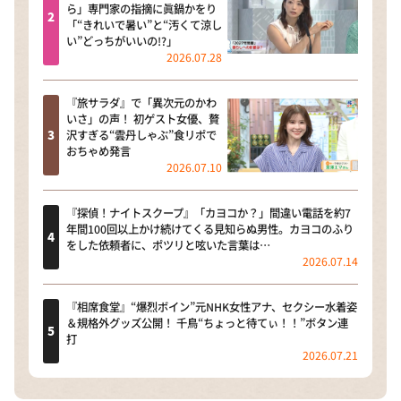
ら」専門家の指摘に眞鍋かをり
「“きれいで暑い”と“汚くて涼し
い”どっちがいいの!?」
2026.07.28
『旅サラダ』で「異次元のかわ
いさ」の声！ 初ゲスト女優、贅
沢すぎる“雲丹しゃぶ”食リポで
おちゃめ発言
2026.07.10
『探偵！ナイトスクープ』「カヨコか？」間違い電話を約7
年間100回以上かけ続けてくる見知らぬ男性。カヨコのふり
をした依頼者に、ポツリと呟いた言葉は…
2026.07.14
『相席食堂』“爆烈ボイン”元NHK女性アナ、セクシー水着姿
＆規格外グッズ公開！ 千鳥“ちょっと待てぃ！！”ボタン連
打
2026.07.21