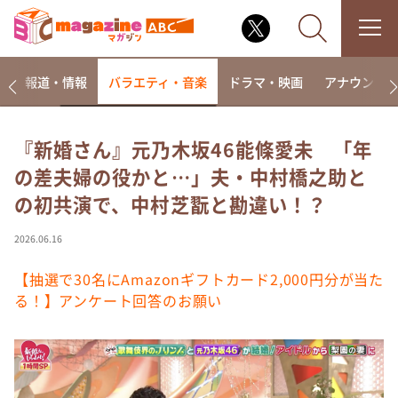
ー
報道・情報
バラエティ・音楽
ドラマ・映画
アナウンサ
『新婚さん』元乃木坂46能條愛未 「年
の差夫婦の役かと…」夫・中村橋之助と
なるみ・岡村の過ぎるTV
の初共演で、中村芝翫と勘違い！？
相席食堂
これ余談なんですけど・・・
2026.06.16
～人生密着トークバラエティ！～ やすとものいたっ
て真剣です
【抽選で30名にAmazonギフトカード2,000円分が当た
る！】アンケート回答のお願い
探偵！ナイトスクープ
news おかえり
河合＆A.B.C-Z塚田×福井アナ「なんでやねん！？」
（news おかえり）