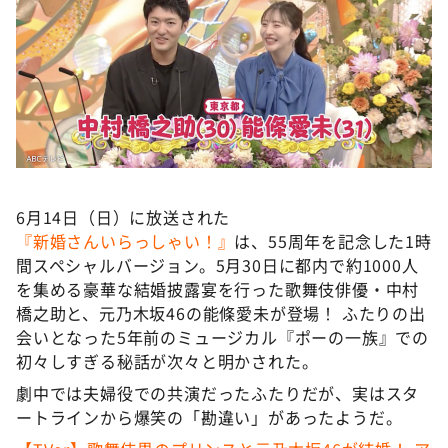
DAIGOも台所 ～きょうの献立 何にする？～
本日はダイアンなり！シーズン２
朝だ！生です旅サラダ
教えて！ニュースライブ 正義のミカタ
ＬＩＦＥ～夢のカタチ～
新婚さんいらっしゃい！
6月14日（日）に放送された
ポツンと一軒家
『新婚さんいらっしゃい！』
は、55周年を記念した1時
ザキ山小屋本館
間スペシャルバージョン。5月30日に都内で約1000人
ぺこぱのまるスポ
を集める豪華な結婚披露宴を行った歌舞伎俳優・中村
橋之助と、元乃木坂46の能條愛未が登場！ ふたりの出
アナ回覧板
会いとなった5年前のミュージカル『ポーの一族』での
初々しすぎる秘話が次々と明かされた。
劇中では夫婦役での共演だったふたりだが、実はスタ
ートラインから爆笑の「勘違い」があったようだ。