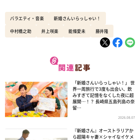
バラエティ・音楽
新婚さんいらっしゃい！
中村橋之助
井上咲楽
能條愛未
藤井隆
「新婚さんいらっしゃい！」 世
界一周旅行で3度も出会い、飲
みすぎて記憶をなくした夜に超
展開…！？ 長崎県五島列島の奈
留…
2026.08.07
『新婚さん』オーストラリアか
ら超陽キャ妻×シャイなイケメ