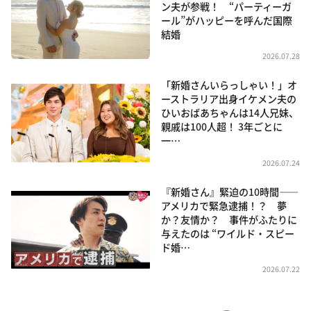
ン夫が参戦！ “パーティーガ
ール”がハッピーを呼んだ国際
結婚
2026.07.28
「新婚さんいらっしゃい！」オ
ーストラリア出身イケメン夫の
ひいおばあちゃんは14人兄妹、
親戚は100人超！ 3年ごとに
一…
2026.07.24
『新婚さん』緊迫の10時間――
アメリカで緊急逮捕！？ 夢
か？友情か？ 事件がふたりに
与えたのは “ワイルド・スピー
ド婚…
2026.07.22