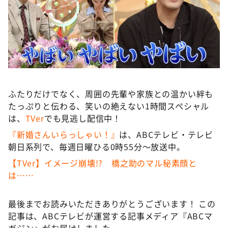
ふたりだけでなく、周囲の先輩や家族との温かい絆も
たっぷりと伝わる、笑いの絶えない1時間スペシャル
は、
TVer
でも見逃し配信中！
『新婚さんいらっしゃい！』
は、ABCテレビ・テレビ
朝日系列で、毎週日曜ひる0時55分〜放送中。
【TVer】イメージ崩壊!? 橋之助のマル秘素顔と
は……
最後までお読みいただきありがとうございます！ この
記事は、ABCテレビが運営する記事メディア『ABCマ
ガジン』がお届けしました。