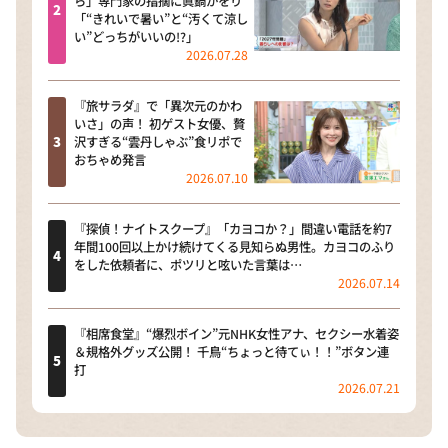
ら」専門家の指摘に眞鍋かをり
「“きれいで暑い”と“汚くて涼し
い”どっちがいいの!?」
2026.07.28
『旅サラダ』で「異次元のかわ
いさ」の声！ 初ゲスト女優、贅
沢すぎる“雲丹しゃぶ”食リポで
おちゃめ発言
2026.07.10
『探偵！ナイトスクープ』「カヨコか？」間違い電話を約7
年間100回以上かけ続けてくる見知らぬ男性。カヨコのふり
をした依頼者に、ポツリと呟いた言葉は…
2026.07.14
『相席食堂』“爆烈ボイン”元NHK女性アナ、セクシー水着姿
＆規格外グッズ公開！ 千鳥“ちょっと待てぃ！！”ボタン連
打
2026.07.21