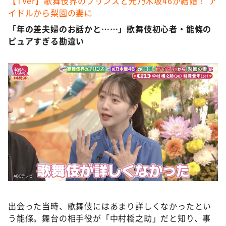
【TVer】歌舞伎界のプリンスと元乃木坂46が結婚！ ア
イドルから梨園の妻に
「年の差夫婦のお話かと……」歌舞伎初心者・能條の
ピュアすぎる勘違い
出会った当時、歌舞伎にはあまり詳しくなかったとい
う能條。舞台の相手役が「中村橋之助」だと知り、事