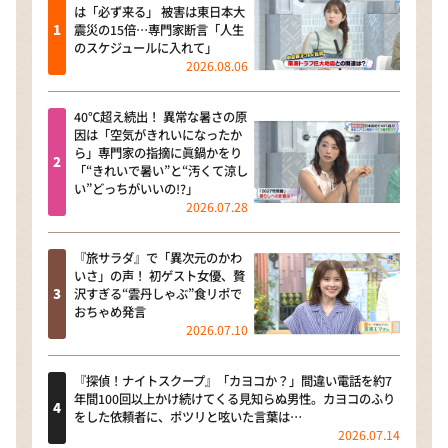
は「必ず来る」 被害は東日本大
震災の15倍…専門家断言「人生
のスケジュールに入れて」
2026.08.06
40℃超え続出！ 異常な暑さの原
因は「空気がきれいになったか
ら」専門家の指摘に眞鍋かをり
「“きれいで暑い”と“汚くて涼し
い”どっちがいいの!?」
2026.07.28
『旅サラダ』で「異次元のかわ
いさ」の声！ 初ゲスト女優、贅
沢すぎる“雲丹しゃぶ”食リポで
おちゃめ発言
2026.07.10
『探偵！ナイトスクープ』「カヨコか？」間違い電話を約7
年間100回以上かけ続けてくる見知らぬ男性。カヨコのふり
をした依頼者に、ポツリと呟いた言葉は…
2026.07.14