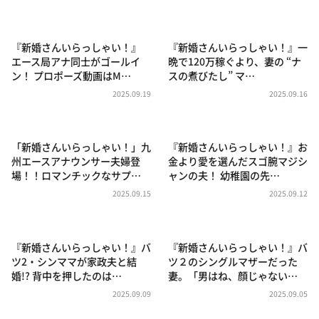
DAIGOも台所 ～きょうの献立 何にする？～
本日はダイアンなり！シーズン２
『新婚さんいらっしゃい！』
『新婚さんいらっしゃい！』一
朝だ！生です旅サラダ
エース局アナ同士がゴールイ
晩で120万稼ぐより、妻の “ナ
ン！ プロポーズ動画はM…
スの煮びたし” マ…
教えて！ニュースライブ 正義のミカタ
2025.09.19
2025.09.16
ＬＩＦＥ～夢のカタチ～
新婚さんいらっしゃい！
「新婚さんいらっしゃい！」九
『新婚さんいらっしゃい！』お
ポツンと一軒家
州エースアナウンサー夫婦登
金より愛を選んだスゴ腕マジシ
場！！ロマンチックなサプ…
ャンの夫！ 幼稚園の先…
ザキ山小屋本館
2025.09.15
2025.09.12
ぺこぱのまるスポ
アナ回覧板
『新婚さんいらっしゃい！』バ
『新婚さんいらっしゃい！』バ
ツ2・シンママが家政夫と結
ツ２のシングルマザーだった
婚!? 背中を押したのは…
妻。「男はね、顔じゃない…
2025.09.09
2025.09.05