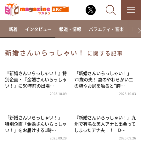
新着
インタビュー
報道・情報
バラエティ・音楽
ドラ
新婚さんいらっしゃい！
に関する記事
なるみ・岡村の過ぎるTV
相席食堂
『新婚さんいらっしゃい！』特
「新婚さんいらっしゃい！」
別企画・『金婚さんいらっしゃ
71歳の夫！ 妻のやわらかい二
これ余談なんですけど・・・
い！』に50年前の出場…
の腕やお尻を触ると“胸…
～人生密着トークバラエティ！～ やすとものいたっ
2025.10.09
2025.10.03
て真剣です
探偵！ナイトスクープ
「新婚さんいらっしゃい！」
『新婚さんいらっしゃい！』九
news おかえり
特別企画「金婚さんいらっしゃ
州で有名な美人アナと出会って
河合＆A.B.C-Z塚田×福井アナ「なんでやねん！？」
い！」をお届けする1時…
しまったアナ夫！！ D…
（news おかえり）
2025.09.29
2025.09.26