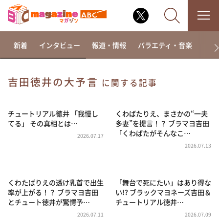
新着
インタビュー
報道・情報
バラエティ・音楽
ドラ
吉田徳井の大予言
に関する記事
なるみ・岡村の過ぎるTV
相席食堂
チュートリアル徳井 「我慢し
くわばたりえ、まさかの“一夫
てる」 その真相とは…
多妻”を提言！？ ブラマヨ吉田
これ余談なんですけど・・・
「くわばたがそんなこ…
2026.07.17
～人生密着トークバラエティ！～ やすとものいたっ
2026.07.13
て真剣です
探偵！ナイトスクープ
くわたばりえの透け乳首で出生
「舞台で死にたい」はあり得な
news おかえり
率が上がる！？ ブラマヨ吉田
い!? ブラックマヨネーズ吉田＆
河合＆A.B.C-Z塚田×福井アナ「なんでやねん！？」
とチュート徳井が驚愕予…
チュートリアル徳井…
（news おかえり）
2026.07.11
2026.07.09