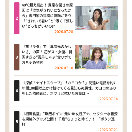
40℃超え続出！ 異常な暑さの原
因は「空気がきれいになったか
ら」専門家の指摘に眞鍋かをり
「“きれいで暑い”と“汚くて涼し
い”どっちがいいの!?」
2026.07.28
『旅サラダ』で「異次元のかわ
いさ」の声！ 初ゲスト女優、贅
沢すぎる“雲丹しゃぶ”食リポで
おちゃめ発言
2026.07.10
『探偵！ナイトスクープ』「カヨコか？」間違い電話を約7
年間100回以上かけ続けてくる見知らぬ男性。カヨコのふり
をした依頼者に、ポツリと呟いた言葉は…
2026.07.14
『相席食堂』“爆烈ボイン”元NHK女性アナ、セクシー水着姿
＆規格外グッズ公開！ 千鳥“ちょっと待てぃ！！”ボタン連
打
2026.07.21