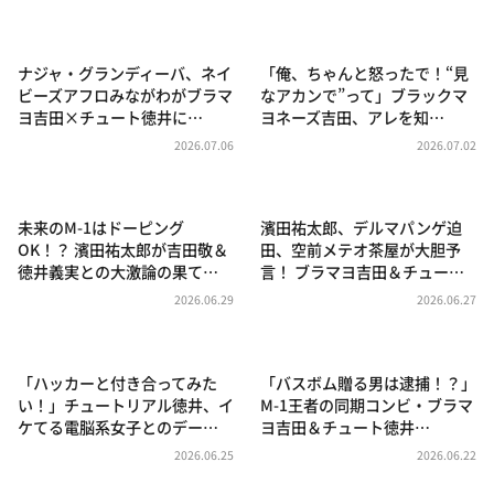
DAIGOも台所 ～きょうの献立 何にする？～
本日はダイアンなり！シーズン２
ナジャ・グランディーバ、ネイ
「俺、ちゃんと怒ったで！“見
朝だ！生です旅サラダ
ビーズアフロみながわがブラマ
なアカンで”って」ブラックマ
ヨ吉田×チュート徳井に…
ヨネーズ吉田、アレを知…
教えて！ニュースライブ 正義のミカタ
2026.07.06
2026.07.02
ＬＩＦＥ～夢のカタチ～
新婚さんいらっしゃい！
未来のM-1はドーピング
濱田祐太郎、デルマパンゲ迫
ポツンと一軒家
OK！？ 濱田祐太郎が吉田敬＆
田、空前メテオ茶屋が大胆予
徳井義実との大激論の果て…
言！ ブラマヨ吉田＆チュー…
ザキ山小屋本館
2026.06.29
2026.06.27
ぺこぱのまるスポ
アナ回覧板
「ハッカーと付き合ってみた
「バスボム贈る男は逮捕！？」
い！」チュートリアル徳井、イ
M-1王者の同期コンビ・ブラマ
ケてる電脳系女子とのデー…
ヨ吉田＆チュート徳井…
2026.06.25
2026.06.22