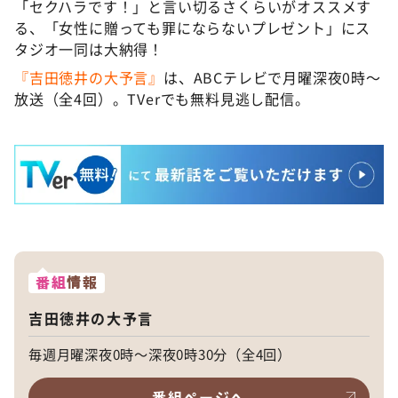
「セクハラです！」と言い切るさくらいがオススメす
る、「女性に贈っても罪にならないプレゼント」にス
タジオ一同は大納得！
『吉田徳井の大予言』
は、ABCテレビで月曜深夜0時～
放送（全4回）。TVerでも無料見逃し配信。
番組
情報
吉田徳井の大予言
毎週月曜深夜0時～深夜0時30分（全4回）
番組ページへ