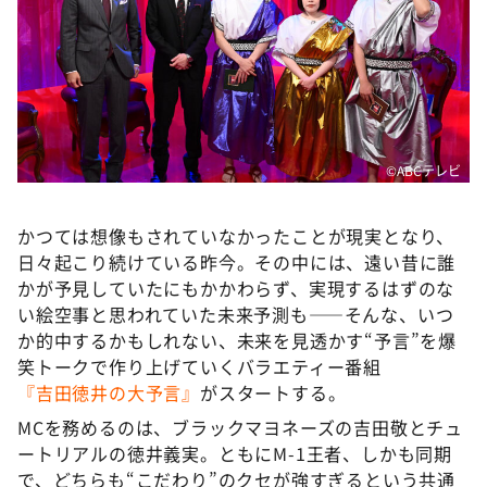
DAIGOも台所 ～きょうの献立 何にする？～
本日はダイアンなり！シーズン２
朝だ！生です旅サラダ
教えて！ニュースライブ 正義のミカタ
ＬＩＦＥ～夢のカタチ～
©ABCテレビ
新婚さんいらっしゃい！
ポツンと一軒家
かつては想像もされていなかったことが現実となり、
日々起こり続けている昨今。その中には、遠い昔に誰
ザキ山小屋本館
かが予見していたにもかかわらず、実現するはずのな
ぺこぱのまるスポ
い絵空事と思われていた未来予測も――そんな、いつ
か的中するかもしれない、未来を見透かす“予言”を爆
アナ回覧板
笑トークで作り上げていくバラエティー番組
『吉田徳井の大予言』
がスタートする。
MCを務めるのは、ブラックマヨネーズの吉田敬とチュ
ートリアルの徳井義実。ともにM-1王者、しかも同期
で、どちらも“こだわり”のクセが強すぎるという共通