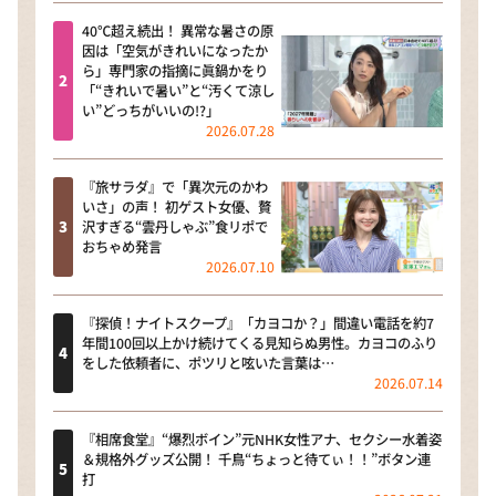
40℃超え続出！ 異常な暑さの原
因は「空気がきれいになったか
ら」専門家の指摘に眞鍋かをり
「“きれいで暑い”と“汚くて涼し
い”どっちがいいの!?」
2026.07.28
『旅サラダ』で「異次元のかわ
いさ」の声！ 初ゲスト女優、贅
沢すぎる“雲丹しゃぶ”食リポで
おちゃめ発言
2026.07.10
『探偵！ナイトスクープ』「カヨコか？」間違い電話を約7
年間100回以上かけ続けてくる見知らぬ男性。カヨコのふり
をした依頼者に、ポツリと呟いた言葉は…
2026.07.14
『相席食堂』“爆烈ボイン”元NHK女性アナ、セクシー水着姿
＆規格外グッズ公開！ 千鳥“ちょっと待てぃ！！”ボタン連
打