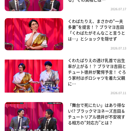
2026.07.17
くわばたりえ、まさかの“一夫
多妻”を提言！？ ブラマヨ吉田
「くわばたがそんなこと言うと
は…」とショックを隠せず
2026.07.13
くわたばりえの透け乳首で出生
率が上がる！？ ブラマヨ吉田と
チュート徳井が驚愕予言！ ぐろ
う家村はポロシャツを着た父親
に…
2026.07.11
「舞台で死にたい」はあり得な
い!? ブラックマヨネーズ吉田＆
チュートリアル徳井が不安視す
る相方の“対応力”とは？