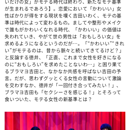
いだけの女」がモテる時代は終わり、新たなモテ基準
が生まれるであろう】。恋愛において「かわいい」女
性ばかりが得をする現状を嘆く吉田いわく、モテの基
準は時代によって変わるもの。ましてや整形やメイク
で誰もがかわいくなれる時代、「かわいい」の価値は
失われていき、やがて世の男性は「おもしろい女」を
求めるようになるというのだが…。「“かわいい”“きれ
い”がモテるのは、昔から脈々と続いてきてるけど？」
と反論する徳井、「正直、これまで女性を好きになる
のに“おもしろい”を求めたことないわ…」と困り果て
るブラマヨ吉田と、なかなか共感を呼ばない吉田の予
言。だが、思わずグッとくる女性の言動について激論
を交わすなか、徳井が「一回付き合ってみたい！」、
ブラマヨ吉田も「セクシーさを感じる！」とそろって
食いついた、モテる女性の新基準とは？