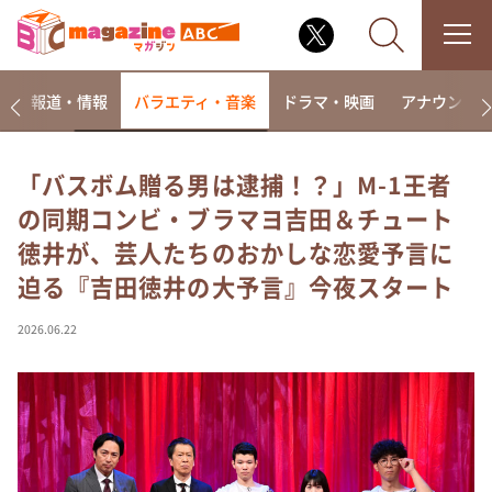
ー
報道・情報
バラエティ・音楽
ドラマ・映画
アナウンサ
「バスボム贈る男は逮捕！？」M-1王者
の同期コンビ・ブラマヨ吉田＆チュート
なるみ・岡村の過ぎるTV
徳井が、芸人たちのおかしな恋愛予言に
相席食堂
迫る『吉田徳井の大予言』今夜スタート
これ余談なんですけど・・・
～人生密着トークバラエティ！～ やすとものいたっ
2026.06.22
て真剣です
探偵！ナイトスクープ
news おかえり
河合＆A.B.C-Z塚田×福井アナ「なんでやねん！？」
（news おかえり）