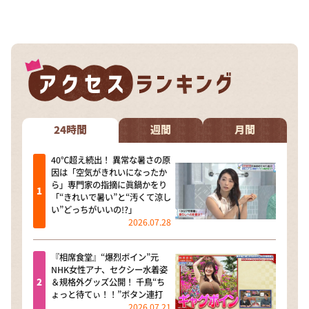
24時間
週間
月間
40℃超え続出！ 異常な暑さの原
因は「空気がきれいになったか
ら」専門家の指摘に眞鍋かをり
「“きれいで暑い”と“汚くて涼し
い”どっちがいいの!?」
2026.07.28
『相席食堂』“爆烈ボイン”元
NHK女性アナ、セクシー水着姿
＆規格外グッズ公開！ 千鳥“ち
ょっと待てぃ！！”ボタン連打
2026.07.21