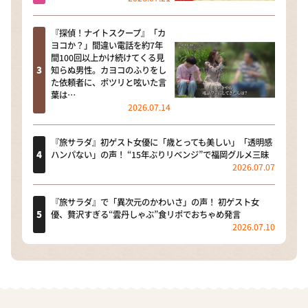
『探偵！ナイトスクープ』「カ
ヨコか？」間違い電話を約7年
間100回以上かけ続けてくる見
知らぬ男性。カヨコのふりをし
た依頼者に、ポツリと呟いた言
葉は…
2026.07.14
『旅サラダ』初ゲスト女優に「歳とっても美しい」「透明感
ハンパない」の声！ “15年ぶりリベンジ”で福岡グルメ三昧
2026.07.07
『旅サラダ』で「異次元のかわいさ」の声！ 初ゲスト女
優、贅沢すぎる“雲丹しゃぶ”食リポでおちゃめ発言
2026.07.10