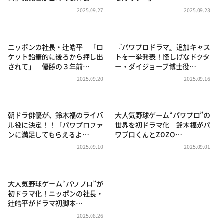
DAIGOも台所 ～きょうの献立 何にする？～
2025.09.27
2025.09.23
本日はダイアンなり！シーズン２
朝だ！生です旅サラダ
ニッポンの社長・辻皓平 「ロ
『パワプロドラマ』追加キャス
教えて！ニュースライブ 正義のミカタ
ケット鉛筆的に後ろから押し出
トを一挙発表！怪しげなドクタ
されて」 優勝の３年前…
ー・ダイジョーブ博士役…
ＬＩＦＥ～夢のカタチ～
2025.09.20
2025.09.16
新婚さんいらっしゃい！
ポツンと一軒家
朝ドラ俳優が、鈴木福のライバ
大人気野球ゲーム“パワプロ”の
ザキ山小屋本館
ル役に決定！！「パワプロファ
世界を初ドラマ化 鈴木福がパ
ンに満足してもらえるよ…
ワプロくんとZOZO…
ぺこぱのまるスポ
2025.09.10
2025.09.01
アナ回覧板
大人気野球ゲーム“パワプロ”が
初ドラマ化！ニッポンの社長・
辻皓平がドラマ初脚本…
2025.08.26