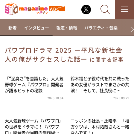
新着
インタビュー
報道・情報
バラエティ・音楽
ドラ
パワプロドラマ 2025 ー平凡な新社会
人の俺がサクセスした話ー
なるみ・岡村の過ぎるTV
に関する記事
相席食堂
「“泥臭さ”を意識した」大人気
鈴木福と子役時代を共に戦った
これ余談なんですけど・・・
野球ゲーム『パワプロ』開発者
あの女優がラストでまさかの共
～人生密着トークバラエティ！～ やすとものいたっ
が語るヒットの秘訣
演！！そして、社長役に…
て真剣です
2025.10.04
2025.09.29
探偵！ナイトスクープ
news おかえり
大人気野球ゲーム『パワプロ』
ニッポンの社長・辻皓平 「相
河合＆A.B.C-Z塚田×福井アナ「なんでやねん！？」
（news おかえり）
の世界をドラマに！『パワプ
方ケツは、木村拓哉さんと一緒
ロ』開発者が当時の制作秘…
なんです！」