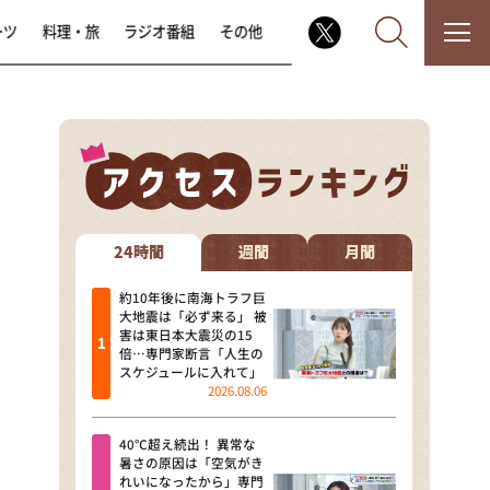
ーツ
料理・旅
ラジオ番組
その他
なるみ・岡村の過ぎるTV
相席食堂
24時間
週間
月間
これ余談なんですけど・・・
約10年後に南海トラフ巨
大地震は「必ず来る」 被
害は東日本大震災の15
～人生密着トークバラエティ！
倍…専門家断言「人生の
～ やすとものいたって真剣です
スケジュールに入れて」
2026.08.06
探偵！ナイトスクープ
40℃超え続出！ 異常な
news おかえり
暑さの原因は「空気がき
れいになったから」専門