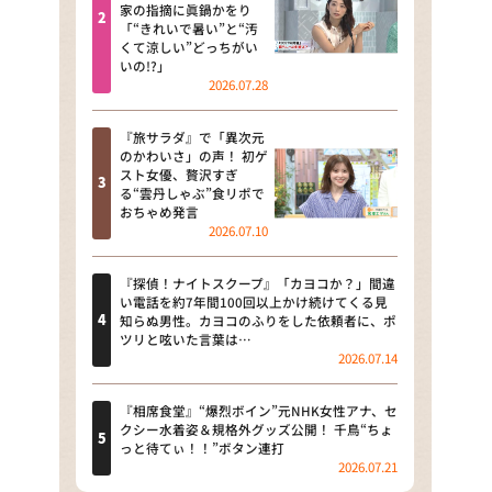
河合＆A.B.C-Z塚田×福井アナ
家の指摘に眞鍋かをり
「“きれいで暑い”と“汚
「なんでやねん！？」（news お
くて涼しい”どっちがい
かえり）
いの!?」
2026.07.28
DAIGOも台所 ～きょうの献立 何
にする？～
『旅サラダ』で「異次元
のかわいさ」の声！ 初ゲ
本日はダイアンなり！シーズン２
スト女優、贅沢すぎ
る“雲丹しゃぶ”食リポで
朝だ！生です旅サラダ
おちゃめ発言
2026.07.10
教えて！ニュースライブ 正義の
ミカタ
『探偵！ナイトスクープ』「カヨコか？」間違
い電話を約7年間100回以上かけ続けてくる見
ＬＩＦＥ～夢のカタチ～
知らぬ男性。カヨコのふりをした依頼者に、ポ
ツリと呟いた言葉は…
2026.07.14
新婚さんいらっしゃい！
ポツンと一軒家
『相席食堂』“爆烈ボイン”元NHK女性アナ、セ
クシー水着姿＆規格外グッズ公開！ 千鳥“ちょ
っと待てぃ！！”ボタン連打
ザキ山小屋本館
2026.07.21