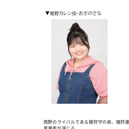
西野のライバルである猪狩守の弟、猪狩進
黒瀬南が演じる。