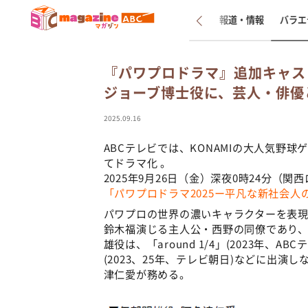
新着
インタビュー
報道・情報
バラエ
『パワプロドラマ』追加キャス
ジョーブ博士役に、芸人・俳優
2025.09.16
ABCテレビでは、KONAMIの大人気野
てドラマ化 。
2025年9月26日（金）深夜0時24分（関
「パワプロドラマ2025ー平凡な新社会
パワプロの世界の濃いキャラクターを表
鈴木福演じる主人公・西野の同僚であり
雄役は、「around 1/4」(2023年、
(2023、25年、テレビ朝日)などに出演
津仁愛が務める。