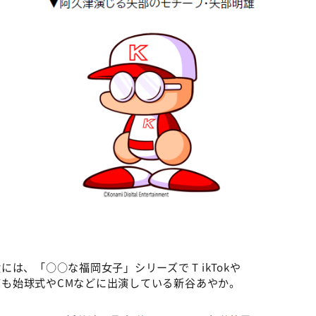
©ABCテレビ
は、「○○な福岡女子」シリーズで T ikTokや
しても始球式やCMなどに出演している新谷あやか。