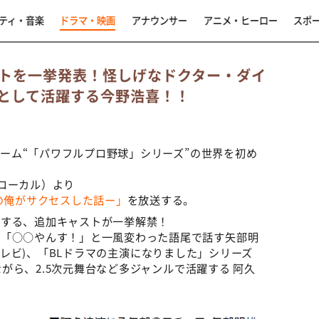
ティ・音楽
ドラマ・映画
アナウンサー
アニメ・ヒーロー
スポ
トを一挙発表！怪しげなドクター・ダイ
として活躍する今野浩喜！！
球ゲーム“「パワフルプロ野球」シリーズ”の世界を初め
西ローカル）より
人の俺がサクセスした話ー」
を放送する。
現する、追加キャストが一挙解禁！
、「○○やんす！」と一風変わった語尾で話す矢部明
ABCテレビ)、「BLドラマの主演になりました」シリーズ
しながら、2.5次元舞台など多ジャンルで活躍する 阿久