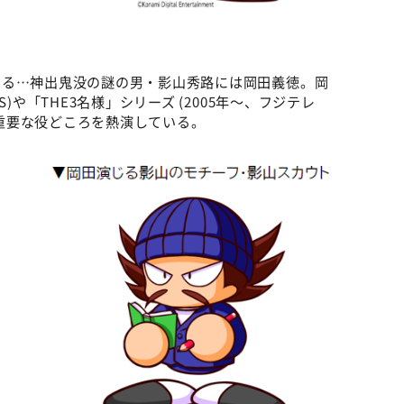
©ABCテレビ
せる…神出鬼没の謎の男・影山秀路には岡田義徳。岡
)や「THE3名様」シリーズ (2005年～、フジテレ
どで重要な役どころを熱演している。