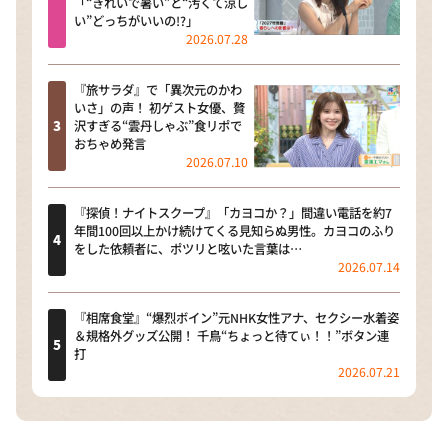
「“きれいで暑い”と“汚くて涼し
い”どっちがいいの!?」
2026.07.28
『旅サラダ』で「異次元のかわ
いさ」の声！ 初ゲスト女優、贅
沢すぎる“雲丹しゃぶ”食リポで
おちゃめ発言
2026.07.10
『探偵！ナイトスクープ』「カヨコか？」間違い電話を約7
年間100回以上かけ続けてくる見知らぬ男性。カヨコのふり
をした依頼者に、ポツリと呟いた言葉は…
2026.07.14
『相席食堂』“爆烈ボイン”元NHK女性アナ、セクシー水着姿
＆規格外グッズ公開！ 千鳥“ちょっと待てぃ！！”ボタン連
打
2026.07.21