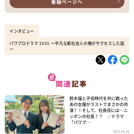
番組ページへ
インタビュー
パワプロドラマ 2025 ー平凡な新社会人の俺がサクセスした話
ー
鈴木福と子役時代を共に戦った
あの女優がラストでまさかの共
演！！そして、社長役には…ニ
ッポンの社長！？ ／ドラマ
「パワプ…
2025.09.29