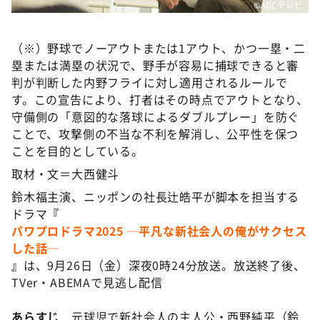
©ABCテレビ
（※）野球でノーアウトまたは1アウト、かつ一塁・二
塁または満塁の状況で、野手が容易に捕球できると審
判が判断した内野フライに対し適用されるルールで
す。この宣告により、打者はその時点でアウトとなり、
守備側の「意図的な落球によるダブルプレー」を防ぐ
ことで、攻撃側の不当な不利を解消し、公平性を保つ
ことを目的としている。
取材・文＝大西健斗
鈴木福主演、ニッポンの社長辻皓平が脚本を担当する
ドラマ
『
パワプロドラマ2025 ─平凡な新社会人の俺がサクセス
した話─
』
は、9月26日（金）深夜0時24分放送。放送終了後、
TVer・ABEMAで見逃し配信
あらすじ
元球児で新社会人の主人公・西野純平（鈴