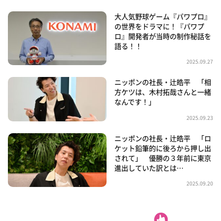
大人気野球ゲーム『パワプロ』
の世界をドラマに！『パワプ
ロ』開発者が当時の制作秘話を
語る！！
2025.09.27
ニッポンの社長・辻皓平 「相
方ケツは、木村拓哉さんと一緒
なんです！」
2025.09.23
ニッポンの社長・辻皓平 「ロ
ケット鉛筆的に後ろから押し出
されて」 優勝の３年前に東京
進出していた訳とは…
2025.09.20