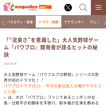
報
バラエティ・音楽
ドラマ・映画
アナウンサー
アニメ・
「“泥臭さ”を意識した」大人気野球ゲー
ム『パワプロ』開発者が語るヒットの秘
なるみ・岡村の過ぎるTV
訣
相席食堂
これ余談なんですけど・・・
2025.10.04
～人生密着トークバラエティ！～ やすとものいたっ
て真剣です
大人気野球ゲーム『パワフルプロ野球』シリーズの世
界が初のドラマ化！『
探偵！ナイトスクープ
パワプロドラマ2025 ─平凡な新社会人の俺がサクセス
news おかえり
した話─
河合＆A.B.C-Z塚田×福井アナ「なんでやねん！？」
』は、大の『パワプロ』ファンであるニッポンの社
（news おかえり）
長・辻皓平が初脚本を手掛け、鈴木福が主演を務める