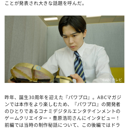
DAIGOも台所 ～きょうの献立 何にする？～
ことが発表され大きな話題を呼んだ。
本日はダイアンなり！シーズン２
朝だ！生です旅サラダ
教えて！ニュースライブ 正義のミカタ
ＬＩＦＥ～夢のカタチ～
新婚さんいらっしゃい！
ポツンと一軒家
ザキ山小屋本館
©ABCテレビ
ぺこぱのまるスポ
アナ回覧板
昨年、誕生30周年を迎えた『パワプロ』。ABCマガジ
ンでは本作をより楽しむため、『パワプロ』の開発者
のひとりであるコナミデジタルエンタテインメントの
ゲームクリエイター・豊原浩司さんにインタビュー！
前編では当時の制作秘話について、この後編ではドラ