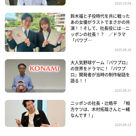
2025.10.04
鈴木福と子役時代を共に戦った
あの女優がラストでまさかの共
演！！そして、社長役には…ニ
ッポンの社長！？ ／ドラマ
「パワプ…
2025.09.29
大人気野球ゲーム『パワプロ』
の世界をドラマに！『パワプ
ロ』開発者が当時の制作秘話を
語る！！
2025.09.27
ニッポンの社長・辻皓平 「相
方ケツは、木村拓哉さんと一緒
なんです！」
2025.09.23