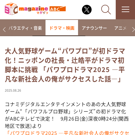
報
バラエティ・音楽
ドラマ・映画
アナウンサー
アニメ・
大人気野球ゲーム“パワプロ”が初ドラマ
化！ニッポンの社長・辻皓平がドラマ初
なるみ・岡村の過ぎるTV
脚本に挑戦 「パワプロドラマ2025 —平
相席食堂
凡な新社会人の俺がサクセスした話―」
これ余談なんですけど・・・
～人生密着トークバラエティ！～ やすとものいたっ
2025.08.26
て真剣です
コナミデジタルエンタテインメントのあの大人気野球
探偵！ナイトスクープ
ゲーム“「パワフルプロ野球」シリーズ”の初ドラマ化
news おかえり
がABCテレビで決定！ 9月26日(金)深夜0時24分(関西
河合＆A.B.C-Z塚田×福井アナ「なんでやねん！？」
地区で放送)より
（news おかえり）
「パワプロドラマ2025 —平凡な新社会人の俺がサクセ