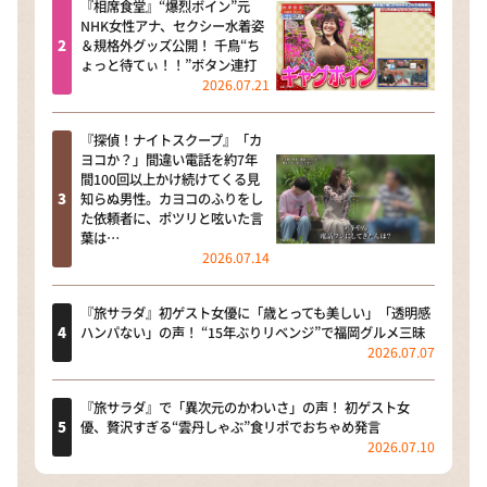
『相席食堂』“爆烈ボイン”元
NHK女性アナ、セクシー水着姿
＆規格外グッズ公開！ 千鳥“ち
ょっと待てぃ！！”ボタン連打
2026.07.21
『探偵！ナイトスクープ』「カ
ヨコか？」間違い電話を約7年
間100回以上かけ続けてくる見
知らぬ男性。カヨコのふりをし
た依頼者に、ポツリと呟いた言
葉は…
2026.07.14
『旅サラダ』初ゲスト女優に「歳とっても美しい」「透明感
ハンパない」の声！ “15年ぶりリベンジ”で福岡グルメ三昧
2026.07.07
『旅サラダ』で「異次元のかわいさ」の声！ 初ゲスト女
優、贅沢すぎる“雲丹しゃぶ”食リポでおちゃめ発言
2026.07.10