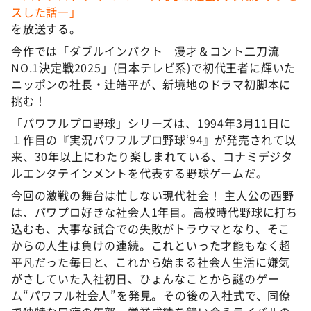
DAIGOも台所 ～きょうの献立 何にする？～
スした話―」
を放送する。
本日はダイアンなり！シーズン２
今作では「ダブルインパクト 漫才＆コント二刀流
朝だ！生です旅サラダ
NO.1決定戦2025」(日本テレビ系)で初代王者に輝いた
教えて！ニュースライブ 正義のミカタ
ニッポンの社長・辻皓平が、新境地のドラマ初脚本に
挑む！
ＬＩＦＥ～夢のカタチ～
「パワフルプロ野球」シリーズは、1994年3月11日に
新婚さんいらっしゃい！
１作目の『実況パワフルプロ野球‘94』が発売されて以
ポツンと一軒家
来、30年以上にわたり楽しまれている、コナミデジタ
ルエンタテインメントを代表する野球ゲームだ。
ザキ山小屋本館
今回の激戦の舞台は忙しない現代社会！ 主人公の西野
ぺこぱのまるスポ
は、パワプロ好きな社会人1年目。高校時代野球に打ち
アナ回覧板
込むも、大事な試合での失敗がトラウマとなり、そこ
からの人生は負けの連続。これといった才能もなく超
平凡だった毎日と、これから始まる社会人生活に嫌気
がさしていた入社初日、ひょんなことから謎のゲー
ム“パワフル社会人”を発見。その後の入社式で、同僚