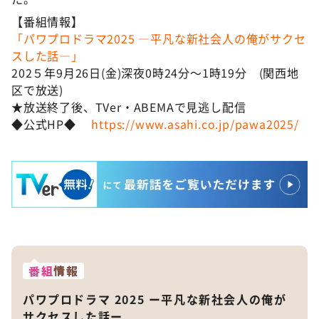
【番組情報】
「パワプロドラマ2025 —平凡な新社会人の俺がサクセ
スした話―」
202５年9月26日(金)深夜0時24分～1時19分 (関西地
区で放送)
★放送終了後、TVer・ABEMAで見逃し配信
◆公式HP◆
https://www.asahi.co.jp/pawa2025/
番組
情報
パワプロドラマ 2025 ー平凡な新社会人の俺が
サクセスした話ー