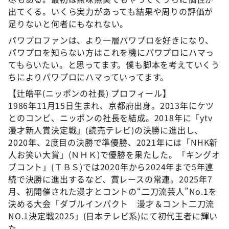
出てくる。いくら実力があっても結果や周りの評価が
足りないと何者にもなれない。
パワプロファンは、より一層パワプロを好きになり、
パワプロを知らない方はこれを機にパワプロにハマっ
てもらいたい。と思ってます。僕も脚本を考えていくう
ちによりパワプロにハマっていってます。
【辻皓平(ニッポンの社長) プロフィール】
1986年11月15日生まれ、京都府出身。2013年にケツ
とのコンビ、ニッポンの社長を結成。2018年に「ytv
漫才新人賞決定戦」(読売テレビ)の決勝に進出し、
2020年、2度目の決勝で準優勝、2021年には「NHK新
人お笑い大賞」(ＮＨＫ)で優勝を果たした。「キングオ
ブコント」(ＴＢＳ)では2020年から2024年まで5年連
続で決勝に進出するなど、賞レースの常連。2025年7
月、初開催された漫才とコントの“二刀流芸人”No.1を
決める大会「ダブルインパクト 漫才＆コント二刀流
NO.1決定戦2025」(日本テレビ系)にて初代王者に輝い
た。