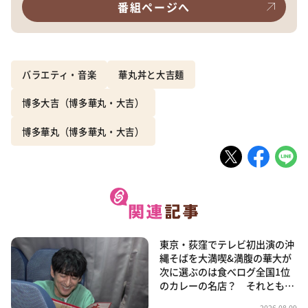
番組ページへ
バラエティ・音楽
華丸丼と大吉麺
博多大吉（博多華丸・大吉）
博多華丸（博多華丸・大吉）
東京・荻窪でテレビ初出演の沖
縄そばを大満喫&満腹の華大が
次に選ぶのは食べログ全国1位
のカレーの名店？ それとも…
2026.08.09