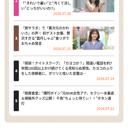
「“きれいで暑い”と“汚くて涼し
い”どっちがいいの!?」
2026.07.28
『旅サラダ』で「異次元のかわ
いさ」の声！ 初ゲスト女優、贅
沢すぎる“雲丹しゃぶ”食リポで
おちゃめ発言
2026.07.10
『探偵！ナイトスクープ』「カヨコか？」間違い電話を約7
年間100回以上かけ続けてくる見知らぬ男性。カヨコのふり
をした依頼者に、ポツリと呟いた言葉は…
2026.07.14
『相席食堂』“爆烈ボイン”元NHK女性アナ、セクシー水着姿
＆規格外グッズ公開！ 千鳥“ちょっと待てぃ！！”ボタン連
打
2026.07.21