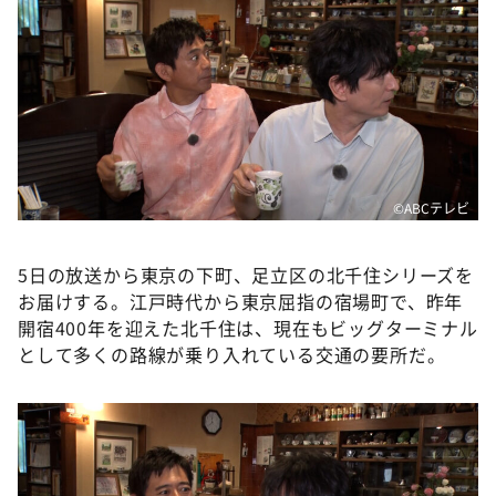
DAIGOも台所 ～きょうの献立 何にする？～
本日はダイアンなり！シーズン２
朝だ！生です旅サラダ
教えて！ニュースライブ 正義のミカタ
ＬＩＦＥ～夢のカタチ～
新婚さんいらっしゃい！
©️ABCテレビ
ポツンと一軒家
5日の放送から東京の下町、足立区の北千住シリーズを
ザキ山小屋本館
お届けする。江戸時代から東京屈指の宿場町で、昨年
ぺこぱのまるスポ
開宿400年を迎えた北千住は、現在もビッグターミナル
として多くの路線が乗り入れている交通の要所だ。
アナ回覧板