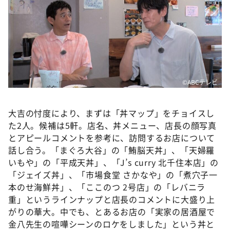
©️ABCテレビ
大吉の忖度により、まずは「丼マップ」をチョイスし
た2人。候補は5軒。店名、丼メニュー、店長の顔写真
とアピールコメントを参考に、訪問するお店について
話し合う。「まぐろ大谷」の「鮪脳天丼」、「天婦羅
いもや」の「平成天丼」、「J’s curry 北千住本店」の
「ジェイズ丼」、「市場食堂 さかなや」の「煮穴子一
本のせ海鮮丼」、「ここのつ 2号店」の「レバニラ
重」というラインナップと店長のコメントに大盛り上
がりの華大。中でも、とあるお店の「実家の居酒屋で
金八先生の喧嘩シーンのロケをしました」という丼と