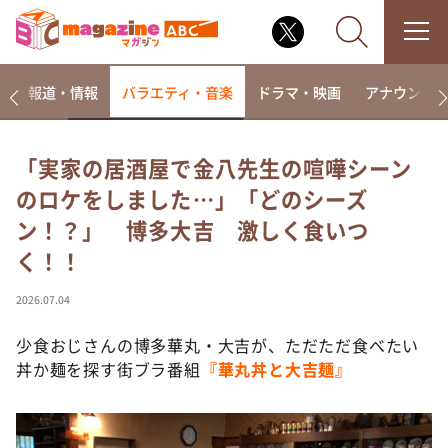
ー
報道・情報
バラエティ・音楽
ドラマ・映画
アナウンサ
「実家の居酒屋で金八先生の喧嘩シーン
のロケをしました…」「どのシーズ
なるみ・岡村の過ぎるTV
ン！？」 博多大吉 激しく食いつ
相席食堂
く！！
これ余談なんですけど・・・
～人生密着トークバラエティ！～ やすとものいたっ
2026.07.04
て真剣です
少食おじさんの博多華丸・大吉が、ただただ食べたい
探偵！ナイトスクープ
丼か麺を探す街ブラ番組
『華丸丼と大吉麺』
news おかえり
河合＆A.B.C-Z塚田×福井アナ「なんでやねん！？」
（news おかえり）