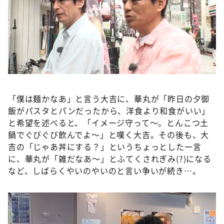
©️ABCテレビ
「僕は麺かなあ」と言う大吉に、華丸が「昨日の夕御
飯がパスタとパンだったから、洋食より和食がいい」
と希望を述べると、「イメージ守って〜。とんこつ土
鍋でぐびぐび飲んでよ〜」と嘆く大吉。その後も、大
吉の「じゃあ丼にする？」というちょっとした一言
に、華丸が「雑だなあ〜」とふてくされぎみ(?)になる
など、しばらくやいのやいのと言い争いが続き…。