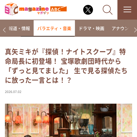
ー
報道・情報
バラエティ・音楽
ドラマ・映画
アナウンサ
真矢ミキが『探偵！ナイトスクープ』特
命局長に初登場！ 宝塚歌劇団時代から
なるみ・岡村の過ぎるTV
「ずっと見てました」 生で見る探偵たち
相席食堂
に放った一言とは！？
これ余談なんですけど・・・
～人生密着トークバラエティ！～ やすとものいたっ
2026.07.02
て真剣です
探偵！ナイトスクープ
news おかえり
河合＆A.B.C-Z塚田×福井アナ「なんでやねん！？」
（news おかえり）