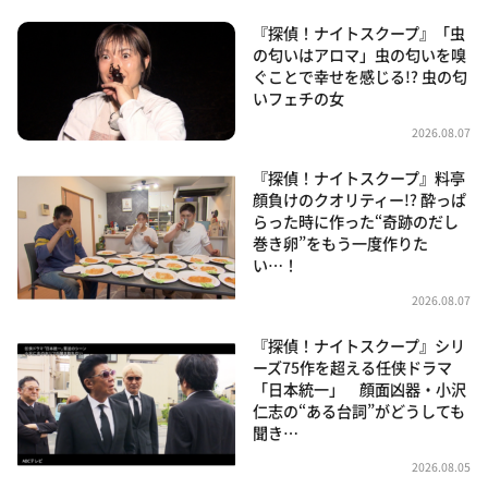
『探偵！ナイトスクープ』「虫
の匂いはアロマ」虫の匂いを嗅
ぐことで幸せを感じる!? 虫の匂
いフェチの女
2026.08.07
『探偵！ナイトスクープ』料亭
顔負けのクオリティー!? 酔っぱ
らった時に作った“奇跡のだし
巻き卵”をもう一度作りた
い…！
2026.08.07
『探偵！ナイトスクープ』シリ
ーズ75作を超える任侠ドラマ
「日本統一」 顔面凶器・小沢
仁志の“ある台詞”がどうしても
聞き…
2026.08.05