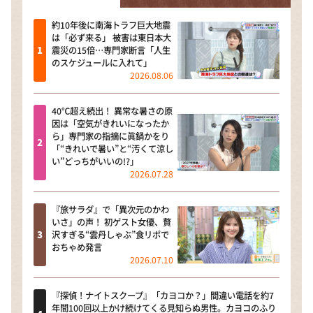
約10年後に南海トラフ巨大地震
は「必ず来る」 被害は東日本大
震災の15倍…専門家断言「人生
のスケジュールに入れて」
2026.08.06
40℃超え続出！ 異常な暑さの原
因は「空気がきれいになったか
ら」専門家の指摘に眞鍋かをり
「“きれいで暑い”と“汚くて涼し
い”どっちがいいの!?」
2026.07.28
『旅サラダ』で「異次元のかわ
いさ」の声！ 初ゲスト女優、贅
沢すぎる“雲丹しゃぶ”食リポで
おちゃめ発言
2026.07.10
『探偵！ナイトスクープ』「カヨコか？」間違い電話を約7
年間100回以上かけ続けてくる見知らぬ男性。カヨコのふり