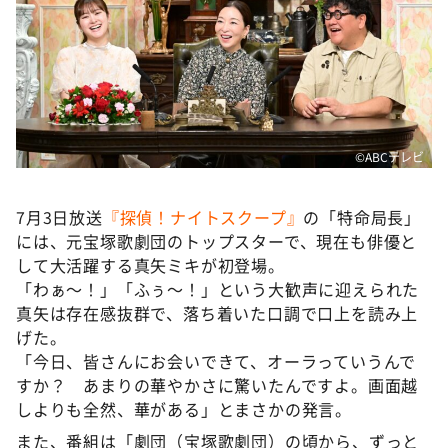
DAIGOも台所 ～きょうの献立 何にする？～
本日はダイアンなり！シーズン２
朝だ！生です旅サラダ
教えて！ニュースライブ 正義のミカタ
ＬＩＦＥ～夢のカタチ～
©ABCテレビ
新婚さんいらっしゃい！
ポツンと一軒家
7月3日放送
『探偵！ナイトスクープ』
の「特命局長」
には、元宝塚歌劇団のトップスターで、現在も俳優と
ザキ山小屋本館
して大活躍する真矢ミキが初登場。
ぺこぱのまるスポ
「わぁ～！」「ふぅ～！」という大歓声に迎えられた
真矢は存在感抜群で、落ち着いた口調で口上を読み上
アナ回覧板
げた。
「今日、皆さんにお会いできて、オーラっていうんで
すか？ あまりの華やかさに驚いたんですよ。画面越
しよりも全然、華がある」とまさかの発言。
また、番組は「劇団（宝塚歌劇団）の頃から、ずっと