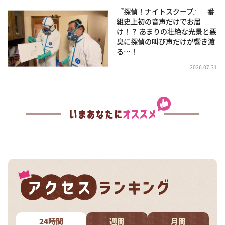
『探偵！ナイトスクープ』 番
組史上初の音声だけでお届
け！？ あまりの壮絶な光景と悪
臭に探偵の叫び声だけが響き渡
る…！
2026.07.31
24時間
週間
月間