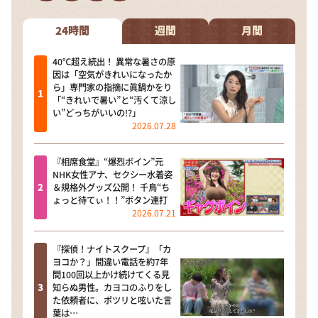
DAIGOも台所 ～きょうの献立 何にする？～
本日はダイアンなり！シーズン２
24時間
週間
月間
朝だ！生です旅サラダ
40℃超え続出！ 異常な暑さの原
因は「空気がきれいになったか
教えて！ニュースライブ 正義のミカタ
ら」専門家の指摘に眞鍋かをり
「“きれいで暑い”と“汚くて涼し
ＬＩＦＥ～夢のカタチ～
い”どっちがいいの!?」
2026.07.28
新婚さんいらっしゃい！
ポツンと一軒家
『相席食堂』“爆烈ボイン”元
NHK女性アナ、セクシー水着姿
ザキ山小屋本館
＆規格外グッズ公開！ 千鳥“ち
ょっと待てぃ！！”ボタン連打
ぺこぱのまるスポ
2026.07.21
アナ回覧板
『探偵！ナイトスクープ』「カ
ヨコか？」間違い電話を約7年
間100回以上かけ続けてくる見
知らぬ男性。カヨコのふりをし
た依頼者に、ポツリと呟いた言
葉は…