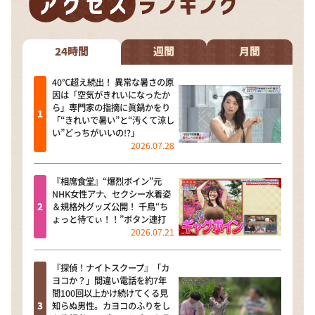
24時間
週間
月間
40℃超え続出！ 異常な暑さの原
因は「空気がきれいになったか
ら」専門家の指摘に眞鍋かをり
「“きれいで暑い”と“汚くて涼し
い”どっちがいいの!?」
2026.07.28
『相席食堂』“爆烈ボイン”元
NHK女性アナ、セクシー水着姿
＆規格外グッズ公開！ 千鳥“ち
ょっと待てぃ！！”ボタン連打
2026.07.21
『探偵！ナイトスクープ』「カ
ヨコか？」間違い電話を約7年
間100回以上かけ続けてくる見
知らぬ男性。カヨコのふりをし