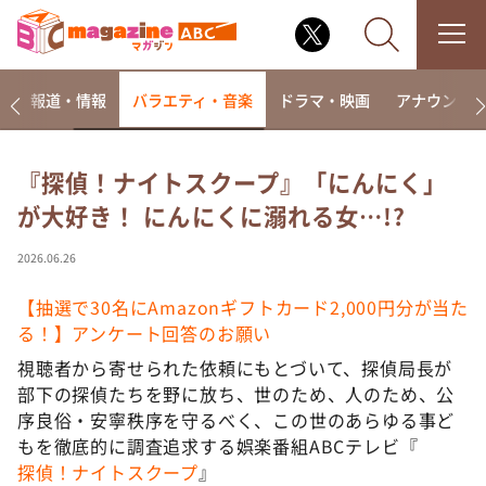
ー
報道・情報
バラエティ・音楽
ドラマ・映画
アナウンサ
『探偵！ナイトスクープ』「にんにく」
が大好き！ にんにくに溺れる女…!?
なるみ・岡村の過ぎるTV
相席食堂
2026.06.26
これ余談なんですけど・・・
【抽選で30名にAmazonギフトカード2,000円分が当た
～人生密着トークバラエティ！～ やすとものいたっ
る！】アンケート回答のお願い
て真剣です
視聴者から寄せられた依頼にもとづいて、探偵局長が
探偵！ナイトスクープ
部下の探偵たちを野に放ち、世のため、人のため、公
news おかえり
序良俗・安寧秩序を守るべく、この世のあらゆる事ど
河合＆A.B.C-Z塚田×福井アナ「なんでやねん！？」
もを徹底的に調査追求する娯楽番組ABCテレビ『
（news おかえり）
探偵！ナイトスクープ
』