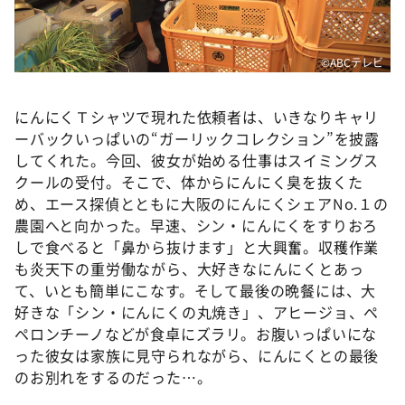
©️ABCテレビ
にんにくＴシャツで現れた依頼者は、いきなりキャリ
ーバックいっぱいの“ガーリックコレクション”を披露
してくれた。今回、彼女が始める仕事はスイミングス
クールの受付。そこで、体からにんにく臭を抜くた
め、エース探偵とともに大阪のにんにくシェアNo.１の
農園へと向かった。早速、シン・にんにくをすりおろ
しで食べると「鼻から抜けます」と大興奮。収穫作業
も炎天下の重労働ながら、大好きなにんにくとあっ
て、いとも簡単にこなす。そして最後の晩餐には、大
好きな「シン・にんにくの丸焼き」、アヒージョ、ペ
ペロンチーノなどが食卓にズラリ。お腹いっぱいにな
った彼女は家族に見守られながら、にんにくとの最後
のお別れをするのだった…。