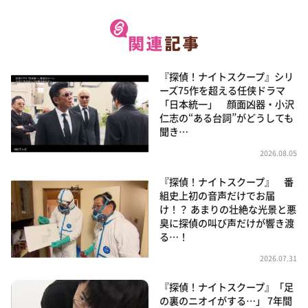
『探偵！ナイトスクープ』シリ
ーズ75作を超える任侠ドラマ
「日本統一」 顔面凶器・小沢
仁志の“ある台詞”がどうしても
聞き…
2026.08.05
『探偵！ナイトスクープ』 番
組史上初の音声だけでお届
け！？ あまりの壮絶な光景と悪
臭に探偵の叫び声だけが響き渡
る…！
2026.07.31
『探偵！ナイトスクープ』「足
の裏のニオイがする…」 7年間