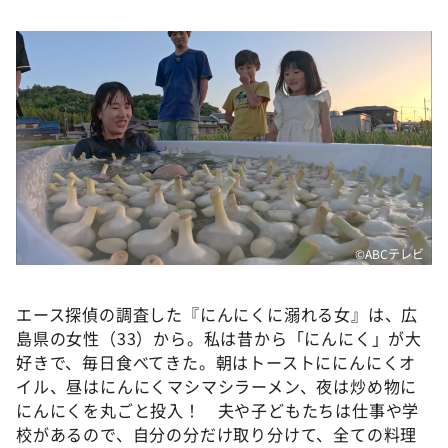
DAIGOも台所 ～きょうの献立 何にする？～
本日はダイアンなり！シーズン２
朝だ！生です旅サラダ
教えて！ニュースライブ 正義のミカタ
ＬＩＦＥ～夢のカタチ～
新婚さんいらっしゃい！
ポツンと一軒家
ザキ山小屋本館
©️ABCテレビ
ぺこぱのまるスポ
エース探偵の調査した『にんにくに溺れる女』は、広
アナ回覧板
島県の女性（33）から。私は昔から「にんにく」が大
好きで、毎日食べてきた。朝はトーストににんにくオ
イル、昼はにんにくマシマシラーメン、夜は炒め物に
にんにくを丸ごと投入！ 夫や子どもたちは仕事や学
校があるので、自分の分だけ取り分けて、全ての料理