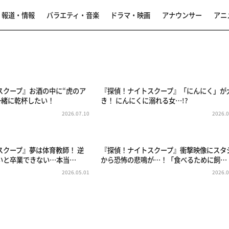
報道・情報
バラエティ・音楽
ドラマ・映画
アナウンサー
アニ
事
スクープ』お酒の中に“虎のア
『探偵！ナイトスクープ』「にんにく」が
と一緒に乾杯したい！
き！ にんにくに溺れる女…!?
2026.07.10
2026.0
スクープ』夢は体育教師！ 逆
『探偵！ナイトスクープ』衝撃映像にスタ
いと卒業できない…本当…
から恐怖の悲鳴が…！「食べるために飼…
2026.05.01
2026.0