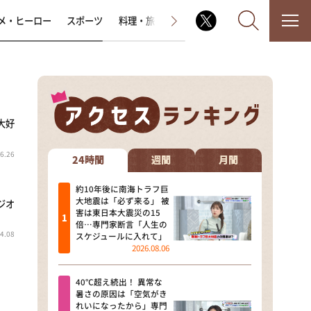
メ・ヒーロー
スポーツ
料理・旅
ラジオ番組
その他
大好
なるみ・岡村の過ぎるTV
6.26
相席食堂
24時間
週間
月間
これ余談なんですけど・・・
約10年後に南海トラフ巨
大地震は「必ず来る」 被
ジオ
害は東日本大震災の15
～人生密着トークバラエティ！
倍…専門家断言「人生の
～ やすとものいたって真剣です
4.08
スケジュールに入れて」
2026.08.06
探偵！ナイトスクープ
40℃超え続出！ 異常な
news おかえり
暑さの原因は「空気がき
れいになったから」専門