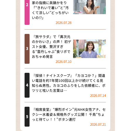
河合＆A.B.C-Z塚田×福井アナ
家の指摘に眞鍋かをり
「“きれいで暑い”と“汚
「なんでやねん！？」（news お
くて涼しい”どっちがい
かえり）
いの!?」
2026.07.28
DAIGOも台所 ～きょうの献立 何
にする？～
『旅サラダ』で「異次元
のかわいさ」の声！ 初ゲ
本日はダイアンなり！シーズン２
スト女優、贅沢すぎ
る“雲丹しゃぶ”食リポで
朝だ！生です旅サラダ
おちゃめ発言
2026.07.10
教えて！ニュースライブ 正義の
ミカタ
『探偵！ナイトスクープ』「カヨコか？」間違
い電話を約7年間100回以上かけ続けてくる見
ＬＩＦＥ～夢のカタチ～
知らぬ男性。カヨコのふりをした依頼者に、ポ
ツリと呟いた言葉は…
2026.07.14
新婚さんいらっしゃい！
ポツンと一軒家
『相席食堂』“爆烈ボイン”元NHK女性アナ、セ
クシー水着姿＆規格外グッズ公開！ 千鳥“ちょ
っと待てぃ！！”ボタン連打
ザキ山小屋本館
2026.07.21