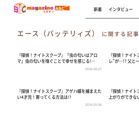
新着
インタビュー
エース（バッテリィズ）
に関する記
『探偵！ナイトスクープ』「虫の匂いはアロ
『探偵！ナイト
マ」虫の匂いを嗅ぐことで幸せを感じる!…
レ”が…!? 父
2026.08.07
『探偵！ナイトスクープ』アゲハ蝶を捕まえた
『探偵！ナイト
い4才児！寄ってくる方法は!?
上がりができな
2026.05.08