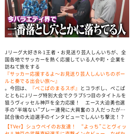
DAIGOも台所 ～きょうの献立 何にする？～
本日はダイアンなり！シーズン２
朝だ！生です旅サラダ
教えて！ニュースライブ 正義のミカタ
ＬＩＦＥ～夢のカタチ～
Jリーグ大好きR-1王者・お見送り芸人しんいちが、全
新婚さんいらっしゃい！
国各地でサッカーを熱く応援している人や町・企業を
ポツンと一軒家
訪ねて旅をする
『サッカー応援するよ～お見送り芸人しんいちのボー
ザキ山小屋本館
ルと奏でる出会い旅～』
ぺこぱのまるスポ
。今回は、
『ぺこぱのまるスポ』
とコラボし、ぺこぱ
とともにJリーグ特別大会でクラブ5つ目のタイトルを
アナ回覧板
狙うヴィッセル神戸を全力応援！ エース大迫勇也選
手の“半端ない”プレー連発に大興奮の３人だったが…
試合後の大迫選手のインタビューでしんいち撃沈！？
【TVer】シュウペイのお友達！ “よっち”ことヴィッ
セル神戸の武藤嘉紀選手に直撃インタビュー。なぜか