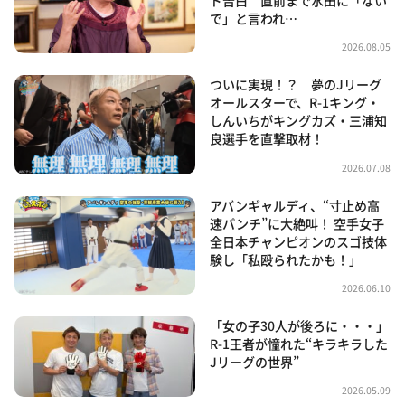
で」と言われ…
2026.08.05
ついに実現！？ 夢のJリーグ
オールスターで、R-1キング・
しんいちがキングカズ・三浦知
良選手を直撃取材！
2026.07.08
アバンギャルディ、“寸止め高
速パンチ”に大絶叫！ 空手女子
全日本チャンピオンのスゴ技体
験し「私殴られたかも！」
2026.06.10
「女の子30人が後ろに・・・」
R-1王者が憧れた“キラキラした
Jリーグの世界”
2026.05.09