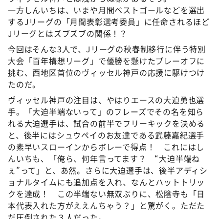
一方しんいちは、いまや月間ベストゴールなどを選出
するJリーグの「月間表彰選考委員」に任命されるほど
Jリーグとはズブズブの関係！？
今回はそんな3人で、Jリーグの秋春制移行に伴う特別
大会「百年構想リーグ」で優勝を懸けたプレーオフに
挑む、西地区首位のヴィッセル神戸の応援に駆けつけ
たのだ。
ヴィッセル神戸の注目は、やはりエースの大迫勇也選
手。「大迫半端ないって」のフレーズでその名を知ら
れる大迫選手は、試合の前半でフリーキックを決める
と、後半にはシュウペイのお友達である武藤嘉紀選手
の素早いスローインからボレーで得点！ これにはし
んいちも、「俺ら、何年言ってます？ “大迫半端ね
ぇ”って」と、あ然。さらに大迫選手は、後半アディシ
ョナルタイムにも追加点を入れ、なんとハットトリッ
クを達成！ この半端ない無双ぶりに、松陰寺も「日
本代表入れた方がええんちゃう？」と驚がく。ただた
だ圧倒された３人だった。