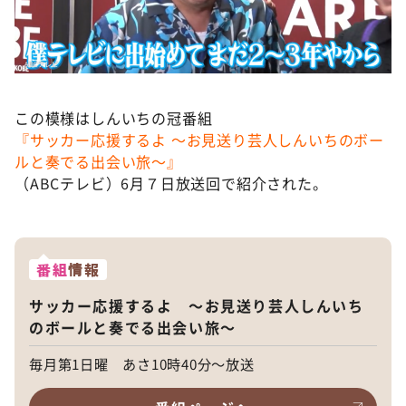
この模様はしんいちの冠番組
『サッカー応援するよ ～お見送り芸人しんいちのボー
ルと奏でる出会い旅～』
（ABCテレビ）6月７日放送回で紹介された。
番組
情報
サッカー応援するよ ～お見送り芸人しんいち
のボールと奏でる出会い旅～
毎月第1日曜 あさ10時40分～放送