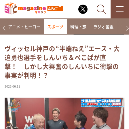
ー
アニメ・ヒーロー
スポーツ
料理・旅
ラジオ番組
その
ヴィッセル神戸の“半端ねえ”エース・大
迫勇也選手をしんいち＆ぺこぱが直
なるみ・岡村の過ぎるTV
撃！ しかし大興奮のしんいちに衝撃の
相席食堂
事実が判明！？
これ余談なんですけど・・・
～人生密着トークバラエティ！～ やすとものいたっ
2026.06.11
て真剣です
探偵！ナイトスクープ
news おかえり
河合＆A.B.C-Z塚田×福井アナ「なんでやねん！？」
（news おかえり）