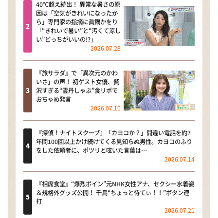
40℃超え続出！ 異常な暑さの原
因は「空気がきれいになったか
ら」専門家の指摘に眞鍋かをり
「“きれいで暑い”と“汚くて涼し
い”どっちがいいの!?」
2026.07.28
『旅サラダ』で「異次元のかわ
いさ」の声！ 初ゲスト女優、贅
沢すぎる“雲丹しゃぶ”食リポで
おちゃめ発言
2026.07.10
『探偵！ナイトスクープ』「カヨコか？」間違い電話を約7
年間100回以上かけ続けてくる見知らぬ男性。カヨコのふり
をした依頼者に、ポツリと呟いた言葉は…
2026.07.14
『相席食堂』“爆烈ボイン”元NHK女性アナ、セクシー水着姿
＆規格外グッズ公開！ 千鳥“ちょっと待てぃ！！”ボタン連
打
2026.07.21