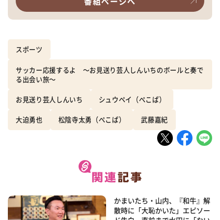
番組ページへ
スポーツ
サッカー応援するよ ～お見送り芸人しんいちのボールと奏で
る出会い旅～
お見送り芸人しんいち
シュウペイ（ぺこぱ）
大迫勇也
松陰寺太勇（ぺこぱ）
武藤嘉紀
かまいたち・山内、『和牛』解
散時に「大恥かいた」エピソー
ド告白 直前まで水田に「ない