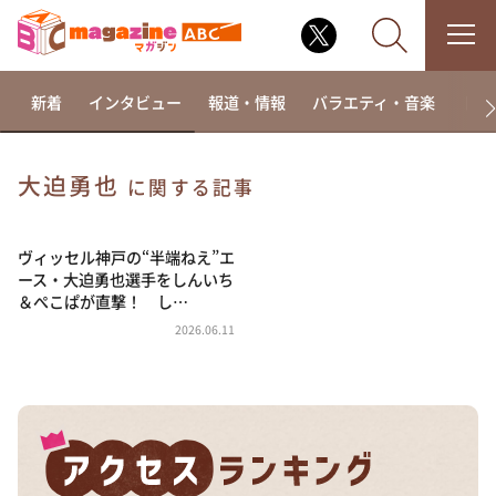
新着
インタビュー
報道・情報
バラエティ・音楽
ドラ
大迫勇也
に関する記事
なるみ・岡村の過ぎるTV
相席食堂
ヴィッセル神戸の“半端ねえ”エ
ース・大迫勇也選手をしんいち
これ余談なんですけど・・・
＆ぺこぱが直撃！ し…
～人生密着トークバラエティ！～ やすとものいたっ
2026.06.11
て真剣です
探偵！ナイトスクープ
news おかえり
河合＆A.B.C-Z塚田×福井アナ「なんでやねん！？」
（news おかえり）