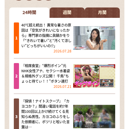
DAIGOも台所 ～きょうの献立 何にする？～
本日はダイアンなり！シーズン２
24時間
週間
月間
朝だ！生です旅サラダ
40℃超え続出！ 異常な暑さの原
因は「空気がきれいになったか
教えて！ニュースライブ 正義のミカタ
ら」専門家の指摘に眞鍋かをり
「“きれいで暑い”と“汚くて涼し
ＬＩＦＥ～夢のカタチ～
い”どっちがいいの!?」
2026.07.28
新婚さんいらっしゃい！
ポツンと一軒家
『相席食堂』“爆烈ボイン”元
NHK女性アナ、セクシー水着姿
ザキ山小屋本館
＆規格外グッズ公開！ 千鳥“ち
ょっと待てぃ！！”ボタン連打
ぺこぱのまるスポ
2026.07.21
アナ回覧板
『探偵！ナイトスクープ』「カ
ヨコか？」間違い電話を約7年
間100回以上かけ続けてくる見
知らぬ男性。カヨコのふりをし
た依頼者に、ポツリと呟いた言
葉は…