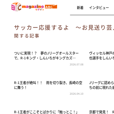
新着
インタビュー
サッカー応援するよ ～お見送り芸
関する記事
ついに実現！？ 夢のJリーグオールスター
ヴィッセル神戸
で、R-1キング・しんいちがキングカズ…
也選手をしんい
2026.07.08
R-1王者が絶叫！！ 雨を切り裂き、長崎の空
Jリーグに認め
に舞う！
ちの前に現れた
2026.04.10
R-1王者がここぞとばかりに「触っとこ！」
京都で発見！ 