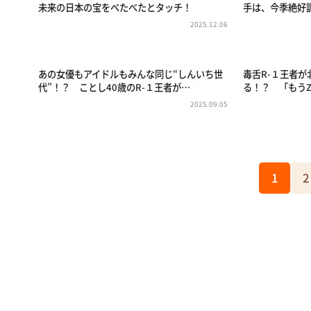
未来の日本の宝をべたべたとタッチ！
手は、今季絶好
2025.12.06
あの女優もアイドルもみんな同じ“しんいち世
毒舌R-１王者
代”！？ ことし40歳のR-１王者が…
る！？ 「もうZ
2025.09.05
1
2