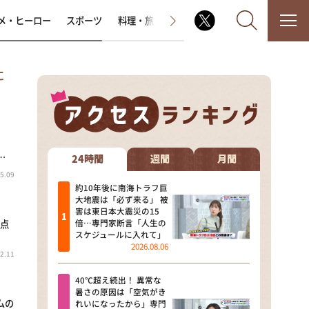
メ・ヒーロー
スポーツ
料理・旅
ラジオ番組
その他
に
なるみ・岡村の過ぎるTV
…
相席食堂
24時間
週間
月間
5.09
これ余談なんですけど・・・
約10年後に南海トラフ巨
大地震は「必ず来る」 被
害は東日本大震災の15
～人生密着トークバラエティ！
倍…専門家断言「人生の
得点
～ やすとものいたって真剣です
スケジュールに入れて」
2026.08.06
2.11
探偵！ナイトスクープ
40℃超え続出！ 異常な
news おかえり
暑さの原因は「空気がき
ムの
れいになったから」専門