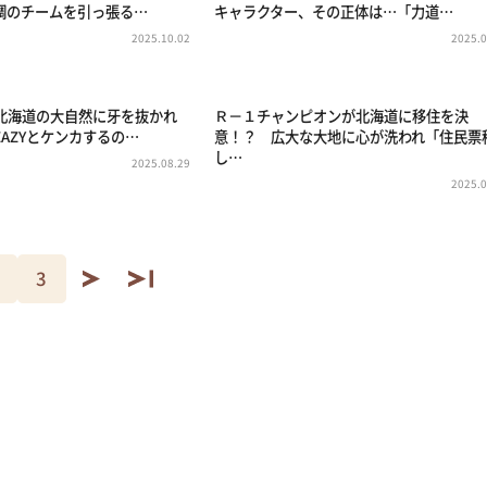
調のチームを引っ張る…
キャラクター、その正体は…「力道…
2025.10.02
2025.0
が北海道の大自然に牙を抜かれ
Ｒ－１チャンピオンが北海道に移住を決
AZYとケンカするの…
意！？ 広大な大地に心が洗われ「住民票
し…
2025.08.29
2025.0
3