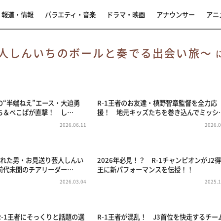
報道・情報
バラエティ・音楽
ドラマ・映画
アナウンサー
アニ
人しんいちのボールと奏でる出会い旅～
の“半端ねえ”エース・大迫勇
R-1王者のお友達・槙野智章監督を全力応
ち＆ぺこぱが直撃！ し…
援！ 地元キッズたちを巻き込んでミッシ
2026.06.11
2026.0
られた男・お見送り芸人しんい
2026年必見！？ R-1チャンピオンがJ2
前代未聞のチアリーダー…
王に新パフォーマンスを伝授！！
2026.03.04
2025.1
R-1王者にそっくりと話題の選
R-1王者が混乱！ J3首位を快走するチー