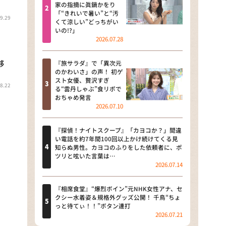
河合＆A.B.C-Z塚田×福井アナ
家の指摘に眞鍋かをり
「“きれいで暑い”と“汚
「なんでやねん！？」（news お
9.29
くて涼しい”どっちがい
かえり）
いの!?」
2026.07.28
DAIGOも台所 ～きょうの献立 何
にする？～
移
『旅サラダ』で「異次元
のかわいさ」の声！ 初ゲ
本日はダイアンなり！シーズン２
スト女優、贅沢すぎ
8.22
る“雲丹しゃぶ”食リポで
朝だ！生です旅サラダ
おちゃめ発言
2026.07.10
教えて！ニュースライブ 正義の
ミカタ
『探偵！ナイトスクープ』「カヨコか？」間違
い電話を約7年間100回以上かけ続けてくる見
ＬＩＦＥ～夢のカタチ～
知らぬ男性。カヨコのふりをした依頼者に、ポ
ツリと呟いた言葉は…
2026.07.14
新婚さんいらっしゃい！
ポツンと一軒家
『相席食堂』“爆烈ボイン”元NHK女性アナ、セ
クシー水着姿＆規格外グッズ公開！ 千鳥“ちょ
っと待てぃ！！”ボタン連打
ザキ山小屋本館
2026.07.21