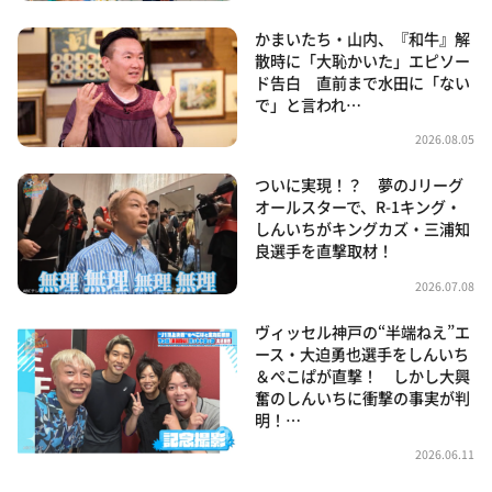
かまいたち・山内、『和牛』解
散時に「大恥かいた」エピソー
ド告白 直前まで水田に「ない
で」と言われ…
2026.08.05
ついに実現！？ 夢のJリーグ
オールスターで、R-1キング・
しんいちがキングカズ・三浦知
良選手を直撃取材！
2026.07.08
ヴィッセル神戸の“半端ねえ”エ
ース・大迫勇也選手をしんいち
＆ぺこぱが直撃！ しかし大興
奮のしんいちに衝撃の事実が判
明！…
2026.06.11