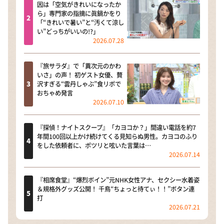
因は「空気がきれいになったか
ら」専門家の指摘に眞鍋かをり
「“きれいで暑い”と“汚くて涼し
い”どっちがいいの!?」
2026.07.28
『旅サラダ』で「異次元のかわ
いさ」の声！ 初ゲスト女優、贅
沢すぎる“雲丹しゃぶ”食リポで
おちゃめ発言
2026.07.10
『探偵！ナイトスクープ』「カヨコか？」間違い電話を約7
年間100回以上かけ続けてくる見知らぬ男性。カヨコのふり
をした依頼者に、ポツリと呟いた言葉は…
2026.07.14
『相席食堂』“爆烈ボイン”元NHK女性アナ、セクシー水着姿
＆規格外グッズ公開！ 千鳥“ちょっと待てぃ！！”ボタン連
打
2026.07.21