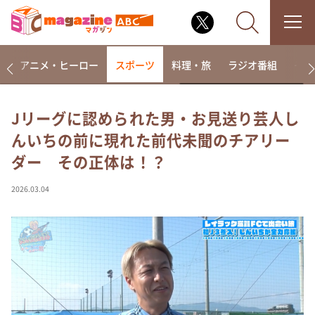
ー
アニメ・ヒーロー
スポーツ
料理・旅
ラジオ番組
その
Jリーグに認められた男・お見送り芸人し
んいちの前に現れた前代未聞のチアリー
なるみ・岡村の過ぎるTV
ダー その正体は！？
相席食堂
これ余談なんですけど・・・
2026.03.04
～人生密着トークバラエティ！～ やすとものいたっ
て真剣です
探偵！ナイトスクープ
news おかえり
河合＆A.B.C-Z塚田×福井アナ「なんでやねん！？」
（news おかえり）