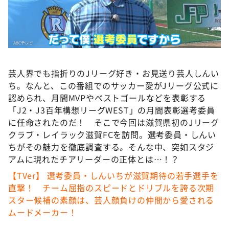
DAIGOも台所 ～きょうの献立 何にする？～
本日はダイアンなり！シーズン２
朝だ！生です旅サラダ
教えて！ニュースライブ 正義のミカタ
芸人界でも指折りのJリーグ好き・お見送り芸人しんい
ＬＩＦＥ～夢のカタチ～
ち。なんと、この番組でのサッカー愛がJリーグ公式に
新婚さんいらっしゃい！
認められ、月間MVPやベストゴールなどを表彰する
「J2・J3百年構想リーグWEST」の月間表彰選考委員
ポツンと一軒家
に任命されたのだ！ そこで今回は滋賀県初のJリーグ
ザキ山小屋本館
クラブ・レイラック滋賀FCを訪問。選考委員・しんい
ぺこぱのまるスポ
ちがその魅力を徹底調査する。そんな中、突如スタジ
アムに現れたチアリーダーの正体とは…！？
アナ回覧板
【TVer】 選考委員・しんいちが滋賀期待の若手選手を
直撃！ チーム屈指のスピードとドリブルを誇る次期
スター候補の素顔は、芸人顔負けの仲間から愛される
ムードメーカー！