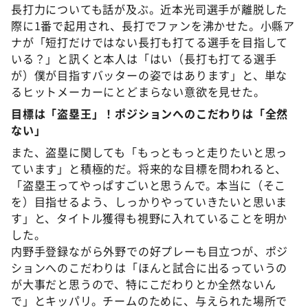
長打力についても話が及ぶ。近本光司選手が離脱した
際に1番で起用され、長打でファンを沸かせた。小縣ア
ナが「短打だけではない長打も打てる選手を目指して
いる？」と訊くと本人は「はい（長打も打てる選手
が）僕が目指すバッターの姿ではあります」と、単な
るヒットメーカーにとどまらない意欲を見せた。
目標は「盗塁王」！ポジションへのこだわりは「全然
ない」
また、盗塁に関しても「もっともっと走りたいと思っ
ています」と積極的だ。将来的な目標を問われると、
「盗塁王ってやっぱすごいと思うんで。本当に（そこ
を）目指せるよう、しっかりやっていきたいと思いま
す」と、タイトル獲得も視野に入れていることを明か
した。
内野手登録ながら外野での好プレーも目立つが、ポジ
ションへのこだわりは「ほんと試合に出るっていうの
が大事だと思うので、特にこだわりとか全然ないん
で」とキッパリ。チームのために、与えられた場所で