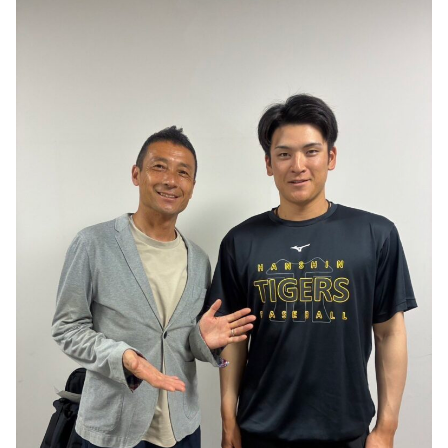
DAIGOも台所 ～きょうの献立 何にする？～
本日はダイアンなり！シーズン２
朝だ！生です旅サラダ
教えて！ニュースライブ 正義のミカタ
ＬＩＦＥ～夢のカタチ～
新婚さんいらっしゃい！
ポツンと一軒家
ザキ山小屋本館
ぺこぱのまるスポ
アナ回覧板