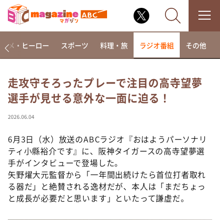
アニメ・ヒーロー
スポーツ
料理・旅
ラジオ番組
その他
走攻守そろったプレーで注目の高寺望夢
選手が見せる意外な一面に迫る！
なるみ・岡村の過ぎるTV
相席食堂
2026.06.04
これ余談なんですけど・・・
6月3日（水）放送のABCラジオ『おはようパーソナリ
～人生密着トークバラエティ！～ やすとものいたっ
ティ小縣裕介です』に、阪神タイガースの高寺望夢選
て真剣です
手がインタビューで登場した。
探偵！ナイトスクープ
矢野燿大元監督から「一年間出続けたら首位打者取れ
る器だ」と絶賛される逸材だが、本人は「まだちょっ
news おかえり
と成長が必要だと思います」といたって謙虚だ。
河合＆A.B.C-Z塚田×福井アナ「なんでやねん！？」
（news おかえり）