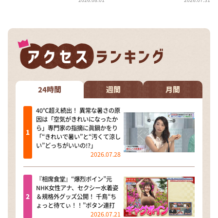
24時間
週間
月間
40℃超え続出！ 異常な暑さの原
因は「空気がきれいになったか
ら」専門家の指摘に眞鍋かをり
「“きれいで暑い”と“汚くて涼し
い”どっちがいいの!?」
2026.07.28
『相席食堂』“爆烈ボイン”元
NHK女性アナ、セクシー水着姿
＆規格外グッズ公開！ 千鳥“ち
ょっと待てぃ！！”ボタン連打
2026.07.21