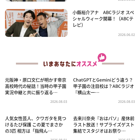
小縣裕介アナ ABCラジオ スペ
シャルウィーク開幕！（ABCテ
レビ）
2026.06.02
元阪神・原口文仁が明かす帝京
ChatGPTとGeminiどう違う？
高校時代の秘話！当時の甲子園
甲子園の注目校は？ABCラジオ
実況中継と共に振り返る…
『横山太一…
2026.08.03
2026.08.03
人気女性芸人、クワガタを見つ
去来川奈央『おはパソ』産休前
けるたび保護 この夏でまさか
ラスト放送！サプライズゲスト
の3匹 相方は「指飛ん…
集結でスタジオはお祭り…
2026.08.01
2026.07.31