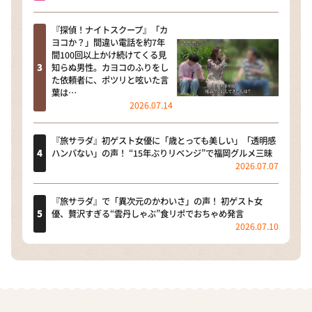
『探偵！ナイトスクープ』「カ
ヨコか？」間違い電話を約7年
間100回以上かけ続けてくる見
知らぬ男性。カヨコのふりをし
た依頼者に、ポツリと呟いた言
葉は…
2026.07.14
『旅サラダ』初ゲスト女優に「歳とっても美しい」「透明感
ハンパない」の声！ “15年ぶりリベンジ”で福岡グルメ三昧
2026.07.07
『旅サラダ』で「異次元のかわいさ」の声！ 初ゲスト女
優、贅沢すぎる“雲丹しゃぶ”食リポでおちゃめ発言
2026.07.10