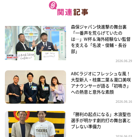
森保ジャパン快進撃の舞台裏
「一番声を荒らげていたの
は…」W杯＆海外経験ない監督
を支える「名波・俊輔・長谷
部」
2026.06.29
ABCラジオにフレッシュな風！
大型新人・枝廣二葉＆瀧口美咲
アナウンサーが語る「初鳴き」
への熱意と意外な素顔
2026.06.16
「勝利の起点になる」木浪聖也
選手が明かす劇的打の舞台裏と
ブレない準備力
2026.06.03