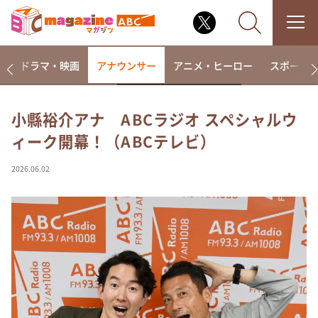
楽
ドラマ・映画
アナウンサー
アニメ・ヒーロー
スポーツ
小縣裕介アナ ABCラジオ スペシャルウ
ィーク開幕！（ABCテレビ）
なるみ・岡村の過ぎるTV
相席食堂
2026.06.02
これ余談なんですけど・・・
～人生密着トークバラエティ！～ やすとものいたっ
て真剣です
探偵！ナイトスクープ
news おかえり
河合＆A.B.C-Z塚田×福井アナ「なんでやねん！？」
（news おかえり）