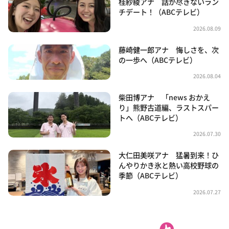
桂紗綾アナ 話が尽きないラン
チデート！（ABCテレビ）
2026.08.09
藤崎健一郎アナ 悔しさを、次
の一歩へ（ABCテレビ）
2026.08.04
柴田博アナ 「news おかえ
り」熊野古道編、ラストスパー
トへ（ABCテレビ）
2026.07.30
大仁田美咲アナ 猛暑到来！ひ
んやりかき氷と熱い高校野球の
季節（ABCテレビ）
2026.07.27