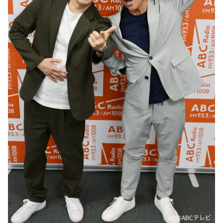
DAIGOも台所 ～きょうの献立 何にする？～
本日はダイアンなり！シーズン２
朝だ！生です旅サラダ
教えて！ニュースライブ 正義のミカタ
ＬＩＦＥ～夢のカタチ～
新婚さんいらっしゃい！
ポツンと一軒家
ザキ山小屋本館
ぺこぱのまるスポ
アナ回覧板
©ABCテレビ