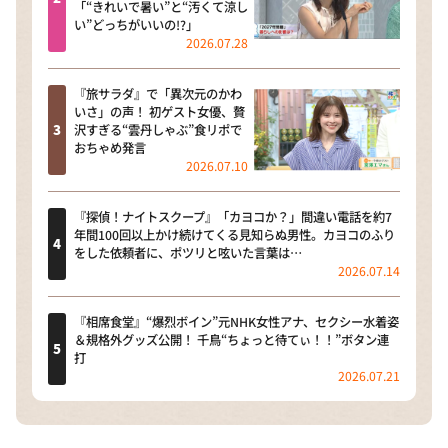
「“きれいで暑い”と“汚くて涼し
い”どっちがいいの!?」
2026.07.28
『旅サラダ』で「異次元のかわ
いさ」の声！ 初ゲスト女優、贅
沢すぎる“雲丹しゃぶ”食リポで
おちゃめ発言
2026.07.10
『探偵！ナイトスクープ』「カヨコか？」間違い電話を約7
年間100回以上かけ続けてくる見知らぬ男性。カヨコのふり
をした依頼者に、ポツリと呟いた言葉は…
2026.07.14
『相席食堂』“爆烈ボイン”元NHK女性アナ、セクシー水着姿
＆規格外グッズ公開！ 千鳥“ちょっと待てぃ！！”ボタン連
打
2026.07.21