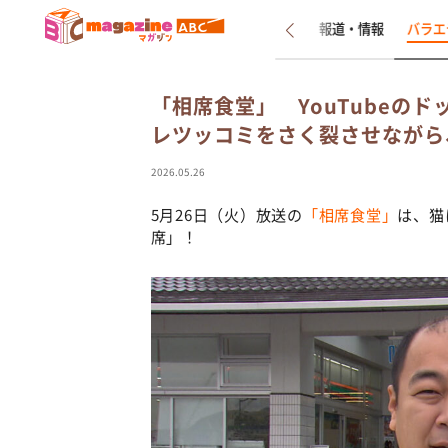
新着
インタビュー
報道・情報
バラエ
「相席食堂」 YouTubeの
レツッコミをさく裂させながら
2026.05.26
5月26日（火）放送の
「相席食堂」
は、猫
席」！