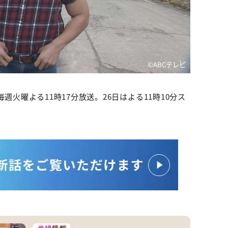
©ABCテレビ
毎週火曜よる11時17分放送。26日はよる11時10分ス