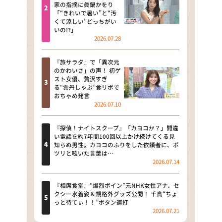
河合＆A.B.C-Z塚田×福井アナ
家の指摘に眞鍋かをり
「“きれいで暑い”と“汚
「なんでやねん！？」（news お
くて涼しい”どっちがい
かえり）
いの!?」
2026.07.28
DAIGOも台所 ～きょうの献立 何
にする？～
『旅サラダ』で「異次元
のかわいさ」の声！ 初ゲ
本日はダイアンなり！シーズン２
スト女優、贅沢すぎ
る“雲丹しゃぶ”食リポで
朝だ！生です旅サラダ
おちゃめ発言
2026.07.10
教えて！ニュースライブ 正義の
ミカタ
『探偵！ナイトスクープ』「カヨコか？」間違
い電話を約7年間100回以上かけ続けてくる見
ＬＩＦＥ～夢のカタチ～
知らぬ男性。カヨコのふりをした依頼者に、ポ
ツリと呟いた言葉は…
2026.07.14
新婚さんいらっしゃい！
ポツンと一軒家
『相席食堂』“爆烈ボイン”元NHK女性アナ、セ
クシー水着姿＆規格外グッズ公開！ 千鳥“ちょ
っと待てぃ！！”ボタン連打
ザキ山小屋本館
2026.07.21