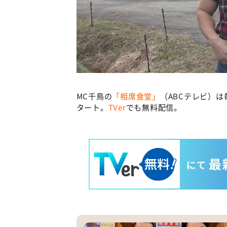
MC千鳥の
「相席食堂」
（ABCテレビ）は
タート。
TVer
でも無料配信。