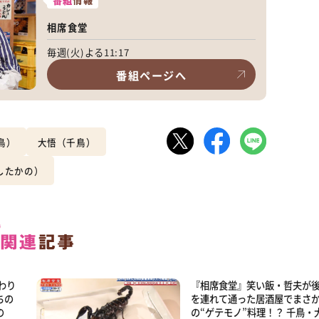
番組
情報
相席食堂
毎週(火)よる11:17
番組ページへ
鳥）
大悟（千鳥）
したかの）
わり
『相席食堂』笑い飯・哲夫が
ちの
を連れて通った居酒屋でまさ
の
の“ゲテモノ”料理！？ 千鳥・