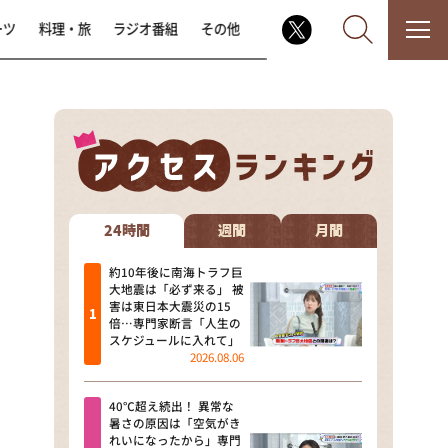
ーツ
料理・旅
ラジオ番組
その他
なるみ・岡村の過ぎるTV
相席食堂
24時間
週間
月間
これ余談なんですけど・・・
約10年後に南海トラフ巨
大地震は「必ず来る」 被
害は東日本大震災の15
～人生密着トークバラエティ！
倍…専門家断言「人生の
～ やすとものいたって真剣です
スケジュールに入れて」
2026.08.06
探偵！ナイトスクープ
40℃超え続出！ 異常な
news おかえり
暑さの原因は「空気がき
れいになったから」専門