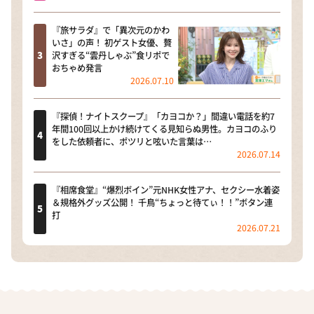
『旅サラダ』で「異次元のかわ
いさ」の声！ 初ゲスト女優、贅
沢すぎる“雲丹しゃぶ”食リポで
おちゃめ発言
2026.07.10
『探偵！ナイトスクープ』「カヨコか？」間違い電話を約7
年間100回以上かけ続けてくる見知らぬ男性。カヨコのふり
をした依頼者に、ポツリと呟いた言葉は…
2026.07.14
『相席食堂』“爆烈ボイン”元NHK女性アナ、セクシー水着姿
＆規格外グッズ公開！ 千鳥“ちょっと待てぃ！！”ボタン連
打
2026.07.21