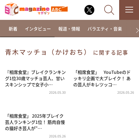
新着
インタビュー
報道・情報
バラエティ・音楽
ドラ
青木マッチョ（かけおち）
に関する記事
なるみ・岡村の過ぎるTV
相席食堂
『相席食堂』ブレイクランキン
「相席食堂」 YouTubeのド
グ1位30歳マッチョ芸人、甘い
ッキリ企画で大ブレイク！ あ
これ余談なんですけど・・・
スキンシップで女子小…
の芸人がキレツッコ…
～人生密着トークバラエティ！～ やすとものいたっ
2026.05.30
2026.05.26
て真剣です
探偵！ナイトスクープ
「相席食堂」 2025年ブレイク
news おかえり
芸人ランキング1位！ 筋肉自慢
河合＆A.B.C-Z塚田×福井アナ「なんでやねん！？」
の猫好き芸人が“…
（news おかえり）
2026.05.26