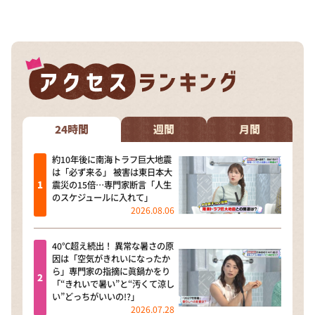
DAIGOも台所 ～きょうの献立 何にする？～
本日はダイアンなり！シーズン２
朝だ！生です旅サラダ
教えて！ニュースライブ 正義のミカタ
ＬＩＦＥ～夢のカタチ～
新婚さんいらっしゃい！
24時間
週間
月間
ポツンと一軒家
約10年後に南海トラフ巨大地震
は「必ず来る」 被害は東日本大
ザキ山小屋本館
震災の15倍…専門家断言「人生
のスケジュールに入れて」
ぺこぱのまるスポ
2026.08.06
アナ回覧板
40℃超え続出！ 異常な暑さの原
因は「空気がきれいになったか
ら」専門家の指摘に眞鍋かをり
「“きれいで暑い”と“汚くて涼し
い”どっちがいいの!?」
2026.07.28