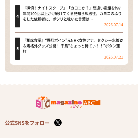
『探偵！ナイトスクープ』「カヨコか？」間違い電話を約7
年間100回以上かけ続けてくる見知らぬ男性。カヨコのふり
をした依頼者に、ポツリと呟いた言葉は…
2026.07.14
『相席食堂』“爆烈ボイン”元NHK女性アナ、セクシー水着姿
＆規格外グッズ公開！ 千鳥“ちょっと待てぃ！！”ボタン連
打
2026.07.21
公式SNSをフォロー