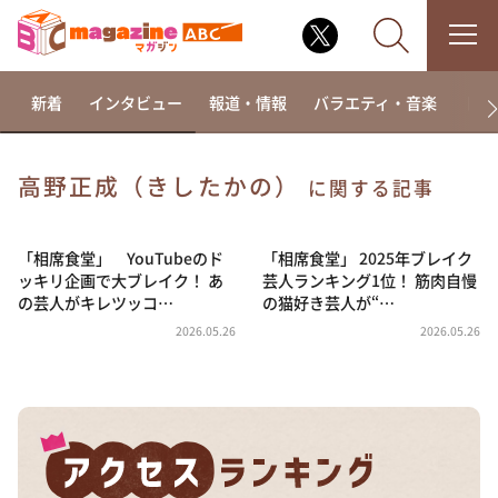
新着
インタビュー
報道・情報
バラエティ・音楽
ドラ
高野正成（きしたかの）
に関する記事
なるみ・岡村の過ぎるTV
相席食堂
「相席食堂」 YouTubeのド
「相席食堂」 2025年ブレイク
ッキリ企画で大ブレイク！ あ
芸人ランキング1位！ 筋肉自慢
これ余談なんですけど・・・
の芸人がキレツッコ…
の猫好き芸人が“…
～人生密着トークバラエティ！～ やすとものいたっ
2026.05.26
2026.05.26
て真剣です
探偵！ナイトスクープ
news おかえり
河合＆A.B.C-Z塚田×福井アナ「なんでやねん！？」
（news おかえり）