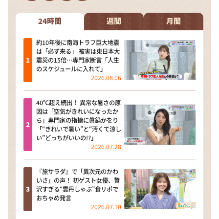
DAIGOも台所 ～きょうの献立 何にする？～
本日はダイアンなり！シーズン２
24時間
週間
月間
朝だ！生です旅サラダ
約10年後に南海トラフ巨大地震
は「必ず来る」 被害は東日本大
教えて！ニュースライブ 正義のミカタ
震災の15倍…専門家断言「人生
のスケジュールに入れて」
ＬＩＦＥ～夢のカタチ～
2026.08.06
新婚さんいらっしゃい！
40℃超え続出！ 異常な暑さの原
ポツンと一軒家
因は「空気がきれいになったか
ら」専門家の指摘に眞鍋かをり
ザキ山小屋本館
「“きれいで暑い”と“汚くて涼し
い”どっちがいいの!?」
ぺこぱのまるスポ
2026.07.28
アナ回覧板
『旅サラダ』で「異次元のかわ
いさ」の声！ 初ゲスト女優、贅
沢すぎる“雲丹しゃぶ”食リポで
おちゃめ発言
2026.07.10