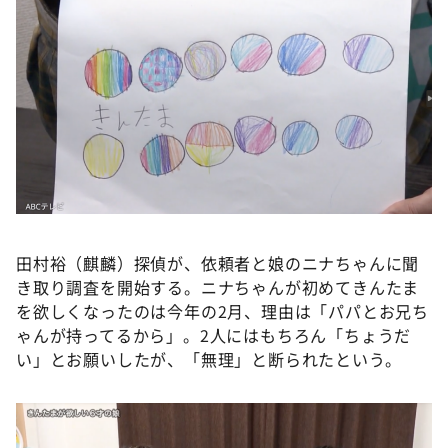
DAIGOも台所 ～きょうの献立 何にする？～
本日はダイアンなり！シーズン２
朝だ！生です旅サラダ
教えて！ニュースライブ 正義のミカタ
ＬＩＦＥ～夢のカタチ～
新婚さんいらっしゃい！
ポツンと一軒家
ザキ山小屋本館
田村裕（麒麟）探偵が、依頼者と娘のニナちゃんに聞
ぺこぱのまるスポ
き取り調査を開始する。ニナちゃんが初めてきんたま
を欲しくなったのは今年の2月、理由は「パパとお兄ち
アナ回覧板
ゃんが持ってるから」。2人にはもちろん「ちょうだ
い」とお願いしたが、「無理」と断られたという。