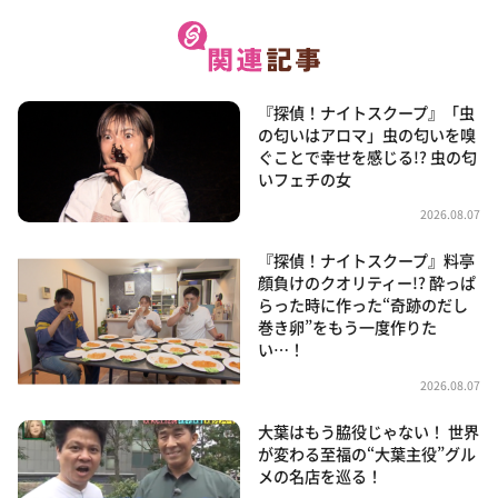
『探偵！ナイトスクープ』「虫
の匂いはアロマ」虫の匂いを嗅
ぐことで幸せを感じる!? 虫の匂
いフェチの女
2026.08.07
『探偵！ナイトスクープ』料亭
顔負けのクオリティー!? 酔っぱ
らった時に作った“奇跡のだし
巻き卵”をもう一度作りた
い…！
2026.08.07
大葉はもう脇役じゃない！ 世界
が変わる至福の“大葉主役”グル
メの名店を巡る！