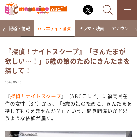
ー
報道・情報
バラエティ・音楽
ドラマ・映画
アナウンサ
『探偵！ナイトスクープ』「きんたまが
欲しい…！」6歳の娘のためにきんたまを
なるみ・岡村の過ぎるTV
探して！
相席食堂
これ余談なんですけど・・・
2026.05.20
～人生密着トークバラエティ！～ やすとものいたっ
て真剣です
『
探偵！ナイトスクープ
』（ABCテレビ）に福岡県在
住の女性（37）から、「6歳の娘のために、きんたまを
探偵！ナイトスクープ
探してもらえませんか？」という、聞き間違いかと思
news おかえり
うような依頼が届く。
河合＆A.B.C-Z塚田×福井アナ「なんでやねん！？」
（news おかえり）