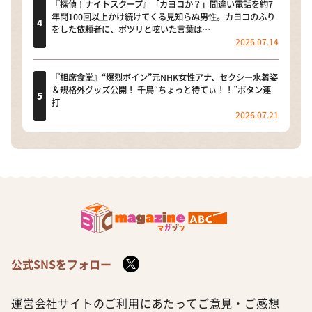
『探偵！ナイトスクープ』「カヨコか？」間違い電話を約7
年間100回以上かけ続けてくる見知らぬ男性。カヨコのふり
をした依頼者に、ポツリと呟いた言葉は…
2026.07.14
『相席食堂』“爆烈ボイン”元NHK女性アナ、セクシー水着姿
＆規格外グッズ公開！ 千鳥“ちょっと待てぃ！！”ボタン連
打
2026.07.21
公式SNSをフォロー
運営会社
サイトのご利用にあたって
ご意見・ご感想