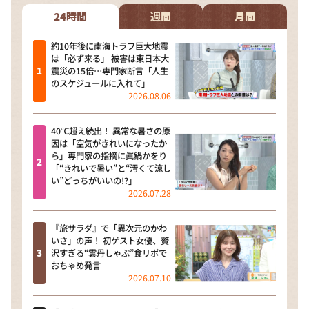
24時間
週間
月間
約10年後に南海トラフ巨大地震
は「必ず来る」 被害は東日本大
震災の15倍…専門家断言「人生
のスケジュールに入れて」
2026.08.06
40℃超え続出！ 異常な暑さの原
因は「空気がきれいになったか
ら」専門家の指摘に眞鍋かをり
「“きれいで暑い”と“汚くて涼し
い”どっちがいいの!?」
2026.07.28
『旅サラダ』で「異次元のかわ
いさ」の声！ 初ゲスト女優、贅
沢すぎる“雲丹しゃぶ”食リポで
おちゃめ発言
2026.07.10