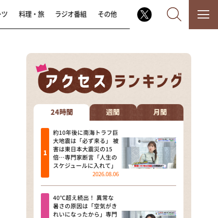
ーツ
料理・旅
ラジオ番組
その他
なるみ・岡村の過ぎるTV
相席食堂
24時間
週間
月間
これ余談なんですけど・・・
約10年後に南海トラフ巨
大地震は「必ず来る」 被
害は東日本大震災の15
～人生密着トークバラエティ！
倍…専門家断言「人生の
～ やすとものいたって真剣です
スケジュールに入れて」
2026.08.06
探偵！ナイトスクープ
40℃超え続出！ 異常な
news おかえり
暑さの原因は「空気がき
れいになったから」専門