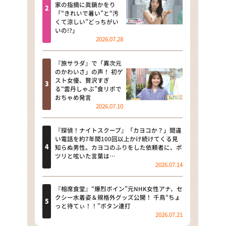
河合＆A.B.C-Z塚田×福井アナ
家の指摘に眞鍋かをり
「“きれいで暑い”と“汚
「なんでやねん！？」（news お
くて涼しい”どっちがい
かえり）
いの!?」
2026.07.28
DAIGOも台所 ～きょうの献立 何
にする？～
『旅サラダ』で「異次元
のかわいさ」の声！ 初ゲ
本日はダイアンなり！シーズン２
スト女優、贅沢すぎ
る“雲丹しゃぶ”食リポで
朝だ！生です旅サラダ
おちゃめ発言
2026.07.10
教えて！ニュースライブ 正義の
ミカタ
『探偵！ナイトスクープ』「カヨコか？」間違
い電話を約7年間100回以上かけ続けてくる見
ＬＩＦＥ～夢のカタチ～
知らぬ男性。カヨコのふりをした依頼者に、ポ
ツリと呟いた言葉は…
2026.07.14
新婚さんいらっしゃい！
ポツンと一軒家
『相席食堂』“爆烈ボイン”元NHK女性アナ、セ
クシー水着姿＆規格外グッズ公開！ 千鳥“ちょ
っと待てぃ！！”ボタン連打
ザキ山小屋本館
2026.07.21