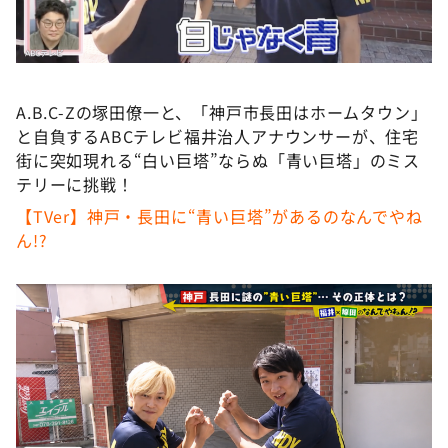
DAIGOも台所 ～きょうの献立 何にする？～
本日はダイアンなり！シーズン２
朝だ！生です旅サラダ
A.B.C-Zの塚田僚一と、「神戸市長田はホームタウン」
教えて！ニュースライブ 正義のミカタ
と自負するABCテレビ福井治人アナウンサーが、住宅
ＬＩＦＥ～夢のカタチ～
街に突如現れる“白い巨塔”ならぬ「青い巨塔」のミス
新婚さんいらっしゃい！
テリーに挑戦！
【TVer】神戸・長田に“青い巨塔”があるのなんでやね
ポツンと一軒家
ん!?
ザキ山小屋本館
ぺこぱのまるスポ
アナ回覧板