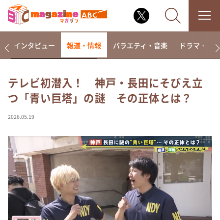
着
インタビュー
報道・情報
バラエティ・音楽
ドラマ・映
テレビ初潜入！ 神戸・長田にそびえ立
つ「青い巨塔」の謎 その正体とは？
なるみ・岡村の過ぎるTV
相席食堂
2026.05.19
これ余談なんですけど・・・
～人生密着トークバラエティ！～ やすとものいたっ
て真剣です
探偵！ナイトスクープ
news おかえり
河合＆A.B.C-Z塚田×福井アナ「なんでやねん！？」
（news おかえり）