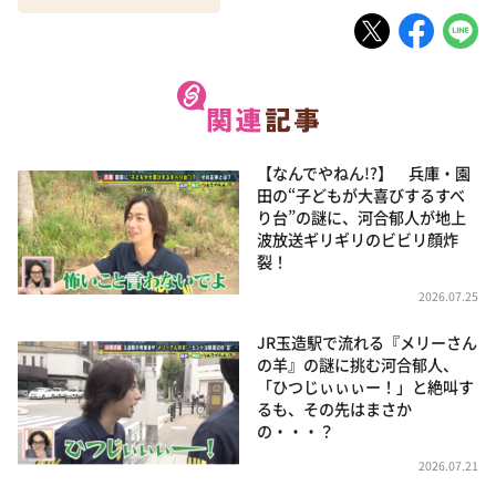
【なんでやねん!?】 兵庫・園
田の“子どもが大喜びするすべ
り台”の謎に、河合郁人が地上
波放送ギリギリのビビリ顔炸
裂！
2026.07.25
JR玉造駅で流れる『メリーさん
の羊』の謎に挑む河合郁人、
「ひつじぃぃぃー！」と絶叫す
るも、その先はまさか
の・・・？
2026.07.21