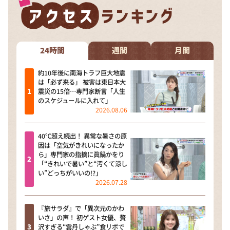
24時間
週間
月間
約10年後に南海トラフ巨大地震
は「必ず来る」 被害は東日本大
震災の15倍…専門家断言「人生
のスケジュールに入れて」
2026.08.06
40℃超え続出！ 異常な暑さの原
因は「空気がきれいになったか
ら」専門家の指摘に眞鍋かをり
「“きれいで暑い”と“汚くて涼し
い”どっちがいいの!?」
2026.07.28
『旅サラダ』で「異次元のかわ
いさ」の声！ 初ゲスト女優、贅
沢すぎる“雲丹しゃぶ”食リポで