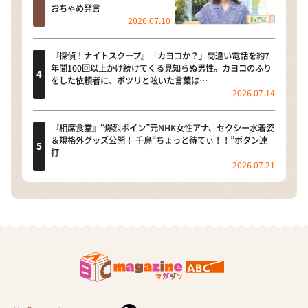
おちゃめ発言
2026.07.10
『探偵！ナイトスクープ』「カヨコか？」間違い電話を約7
年間100回以上かけ続けてくる見知らぬ男性。カヨコのふり
をした依頼者に、ポツリと呟いた言葉は…
2026.07.14
『相席食堂』“爆烈ボイン”元NHK女性アナ、セクシー水着姿
＆規格外グッズ公開！ 千鳥“ちょっと待てぃ！！”ボタン連
打
2026.07.21