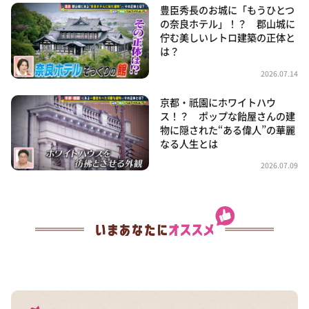
豊臣秀長のお城に「もうひとつ
の奈良ホテル」！？ 郡山城に
佇む美しいレトロ建築の正体と
は？
2026.07.14
京都・祇園にホワイトハウ
ス！？ ポップな飴屋さんの建
物に隠された“ある偉人”の華麗
なる人生とは
2026.07.09