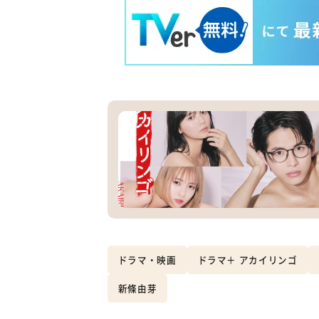
ドラマ・映画
ドラマ＋ アカイリンゴ
新條由芽