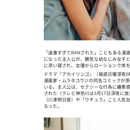
「過激すぎてBANされた」こともある漫
になった主人公が、勝気な幼なじみ女子
に添い寝され、女優からローションで体
ドラマ『アカイリンゴ』（毎週日曜深夜0
漫画家・ムラタコウジの同名コミックが
いる。主人公は、セクシーな行為に嫌悪感
された（テレビ神奈川は3月17日深夜に
（川津明日香）や「ウチュラ」こと人気
なった。