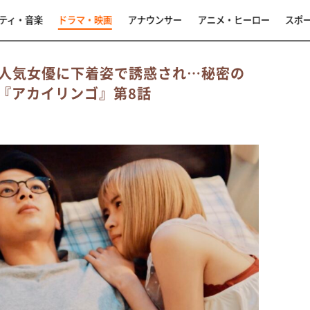
ティ・音楽
ドラマ・映画
アナウンサー
アニメ・ヒーロー
スポ
人気女優に下着姿で誘惑され…秘密の
『アカイリンゴ』第8話