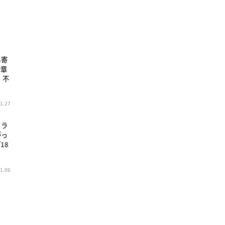
も寄
新章
、不
1.27
！ラ
がっ
18
1.06