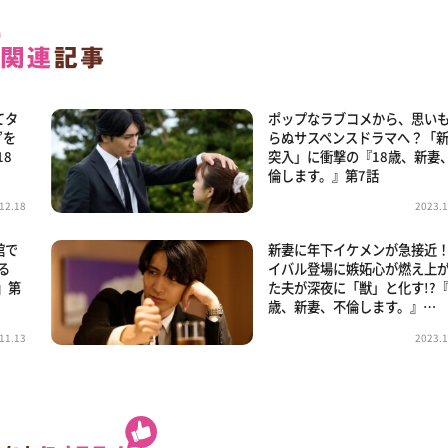
てタ
ポップなラブコメから、思い
”を
らぬサスペンスドラマへ？「
18
突入」に衝撃の『18歳、新妻
倫します。』第7話
12.18
2023.1
館で
新妻に年下イケメンが急接近
る
イバル登場に嫉妬心が燃え上
』第
た夫が深夜に「獣」と化す!?『
歳、新妻、不倫します。』…
11.13
2023.1