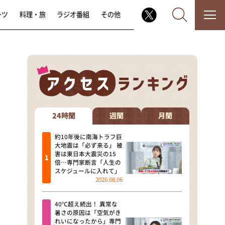
ーツ
料理・旅
ラジオ番組
その他
なるみ・岡村の過ぎるTV
相席食堂
24時間
週間
月間
これ余談なんですけど・・・
約10年後に南海トラフ巨
大地震は「必ず来る」 被
害は東日本大震災の15
～人生密着トークバラエティ！
倍…専門家断言「人生の
～ やすとものいたって真剣です
スケジュールに入れて」
2026.08.06
探偵！ナイトスクープ
40℃超え続出！ 異常な
news おかえり
暑さの原因は「空気がき
れいになったから」専門