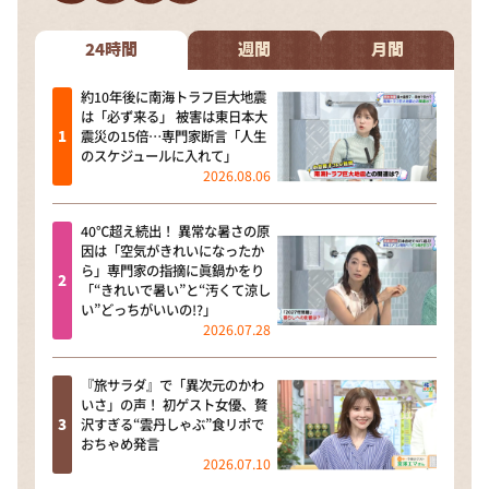
24時間
週間
月間
約10年後に南海トラフ巨大地震
は「必ず来る」 被害は東日本大
震災の15倍…専門家断言「人生
のスケジュールに入れて」
2026.08.06
40℃超え続出！ 異常な暑さの原
因は「空気がきれいになったか
ら」専門家の指摘に眞鍋かをり
「“きれいで暑い”と“汚くて涼し
い”どっちがいいの!?」
2026.07.28
『旅サラダ』で「異次元のかわ
いさ」の声！ 初ゲスト女優、贅
沢すぎる“雲丹しゃぶ”食リポで
おちゃめ発言
2026.07.10