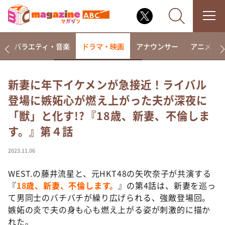
報
バラエティ・音楽
ドラマ・映画
アナウンサー
アニメ・
新妻に年下イケメンが急接近！ライバル
登場に嫉妬心が燃え上がった夫が深夜に
なるみ・岡村の過ぎるTV
「獣」と化す!?『18歳、新妻、不倫しま
相席食堂
す。』第４話
これ余談なんですけど・・・
～人生密着トークバラエティ！～ やすとものいたっ
2023.11.06
て真剣です
WEST.の藤井流星と、元HKT48の矢吹奈子が共演する
探偵！ナイトスクープ
『
18歳、新妻、不倫します。
』の第4話は、新妻を巡っ
news おかえり
て男同士のバチバチが繰り広げられる、強敵登場回。
河合＆A.B.C-Z塚田×福井アナ「なんでやねん！？」
嫉妬の炎で夫の身も心も燃え上がる姿が刺激的に描か
（news おかえり）
れた。