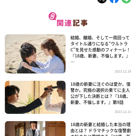
結婚、離婚、そして一周回って
タイトル通りになる“ウルトラ
C”を見せた感動のフィナーレ！
『18歳、新妻、不倫します。』
…
2023.12.18
18歳の新妻に注ぐのは愛か、復
讐か。究極の選択の果てに主人
公が下した決断とは？『18歳、
新妻、不倫します。』第9話
2023.12.11
18歳の新妻と結婚した本当の理
由とは？ ドラマチックな復讐劇