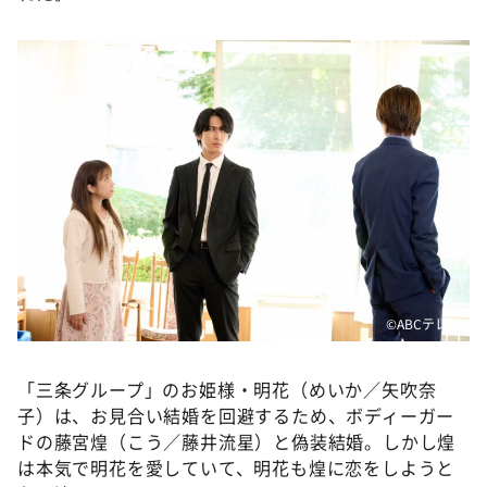
DAIGOも台所 ～きょうの献立 何にする？～
本日はダイアンなり！シーズン２
朝だ！生です旅サラダ
教えて！ニュースライブ 正義のミカタ
ＬＩＦＥ～夢のカタチ～
新婚さんいらっしゃい！
ポツンと一軒家
ザキ山小屋本館
ぺこぱのまるスポ
©️ABCテレビ
アナ回覧板
「三条グループ」のお姫様・明花（めいか／矢吹奈
子）は、お見合い結婚を回避するため、ボディーガー
ドの藤宮煌（こう／藤井流星）と偽装結婚。しかし煌
は本気で明花を愛していて、明花も煌に恋をしようと