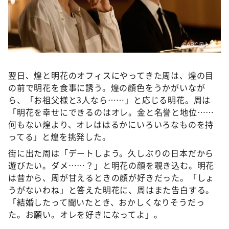
©️ABCテレビ
翌日、煌と明花のオフィスにやってきた周は、煌の目
の前で明花を食事に誘う。煌の顔色をうかがいなが
ら、「お祖父様と3人なら……」と応じる明花。周は
「明花を幸せにできるのはオレ。金と名誉と地位……
何もない煌より、オレははるかにいろいろなものを持
ってる」と煌を挑発した。
街に出た周は「デートしよう。久しぶりの日本だから
遊びたい。ダメ……？」と明花の顔を覗き込む。明花
は昔から、周が甘えるときの顔が好きだった。「しょ
うがないわね」と答えた明花に、周はまた告白する。
「結婚したって聞いたとき、おかしくなりそうだっ
た。お願い。オレを好きになってよ」。