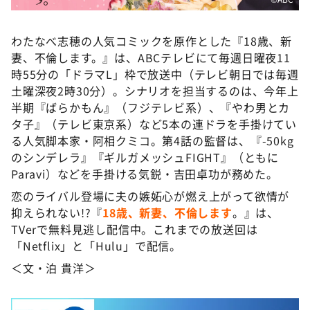
わたなべ志穂の人気コミックを原作とした『18歳、新
妻、不倫します。』は、ABCテレビにて毎週日曜夜11
時55分の「ドラマL」枠で放送中（テレビ朝日では毎週
土曜深夜2時30分）。シナリオを担当するのは、今年上
半期『ばらかもん』（フジテレビ系）、『やわ男とカ
タ子』（テレビ東京系）など5本の連ドラを手掛けてい
る人気脚本家・阿相クミコ。第4話の監督は、『-50kg
のシンデレラ』『ギルガメッシュFIGHT』（ともに
Paravi）などを手掛ける気鋭・吉田卓功が務めた。
恋のライバル登場に夫の嫉妬心が燃え上がって欲情が
抑えられない!?『
18歳、新妻、不倫します
。』は、
TVerで無料見逃し配信中。これまでの放送回は
「Netflix」と「Hulu」で配信。
＜文・泊 貴洋＞