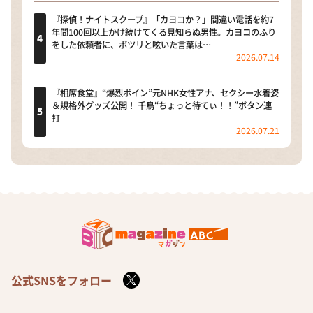
『探偵！ナイトスクープ』「カヨコか？」間違い電話を約7
年間100回以上かけ続けてくる見知らぬ男性。カヨコのふり
をした依頼者に、ポツリと呟いた言葉は…
2026.07.14
『相席食堂』“爆烈ボイン”元NHK女性アナ、セクシー水着姿
＆規格外グッズ公開！ 千鳥“ちょっと待てぃ！！”ボタン連
打
2026.07.21
公式SNSをフォロー