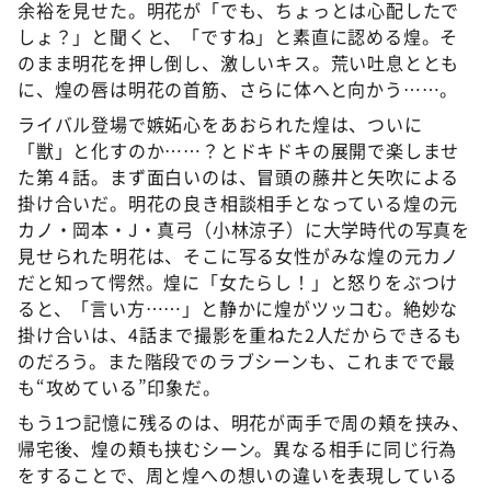
余裕を見せた。明花が「でも、ちょっとは心配したで
しょ？」と聞くと、「ですね」と素直に認める煌。そ
のまま明花を押し倒し、激しいキス。荒い吐息ととも
に、煌の唇は明花の首筋、さらに体へと向かう……。
ライバル登場で嫉妬心をあおられた煌は、ついに
「獣」と化すのか……？とドキドキの展開で楽しませ
た第４話。まず面白いのは、冒頭の藤井と矢吹による
掛け合いだ。明花の良き相談相手となっている煌の元
カノ・岡本・J・真弓（小林涼子）に大学時代の写真を
見せられた明花は、そこに写る女性がみな煌の元カノ
だと知って愕然。煌に「女たらし！」と怒りをぶつけ
ると、「言い方……」と静かに煌がツッコむ。絶妙な
掛け合いは、4話まで撮影を重ねた2人だからできるも
のだろう。また階段でのラブシーンも、これまでで最
も“攻めている”印象だ。
もう1つ記憶に残るのは、明花が両手で周の頬を挟み、
帰宅後、煌の頬も挟むシーン。異なる相手に同じ行為
をすることで、周と煌への想いの違いを表現している