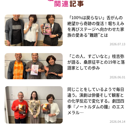
「100%は戻らない」舌がんの
絶望から奇跡の復活！堀ちえみ
を再びステージへ向かわせた家
族の愛ある“難題”とは
2026.07.13
「この人、すごいなと」桂吉弥
が語る、桑原征平との19年と落
語家としての歩み
2026.06.01
同じことをしているようで毎日
違う。演劇は俳優そして観客と
の化学反応で変化する。劇団四
季『ノートルダムの鐘』のエス
メラル…
2026.04.14