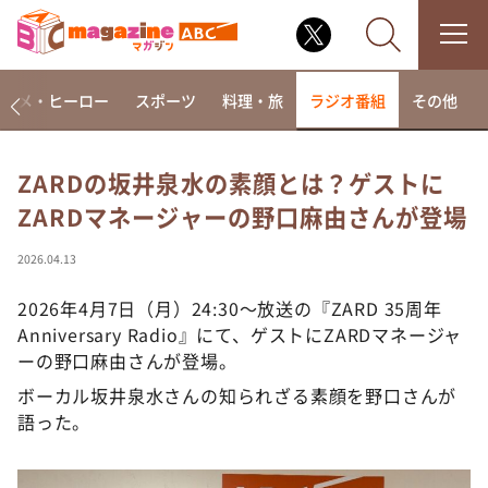
アニメ・ヒーロー
スポーツ
料理・旅
ラジオ番組
その他
ZARDの坂井泉水の素顔とは？ゲストに
ZARDマネージャーの野口麻由さんが登場
なるみ・岡村の過ぎるTV
相席食堂
2026.04.13
これ余談なんですけど・・・
2026年4月7日（月）24:30～放送の『ZARD 35周年
～人生密着トークバラエティ！～ やすとものいたっ
Anniversary Radio』にて、ゲストにZARDマネージャ
て真剣です
ーの野口麻由さんが登場。
探偵！ナイトスクープ
ボーカル坂井泉水さんの知られざる素顔を野口さんが
news おかえり
語った。
河合＆A.B.C-Z塚田×福井アナ「なんでやねん！？」
（news おかえり）