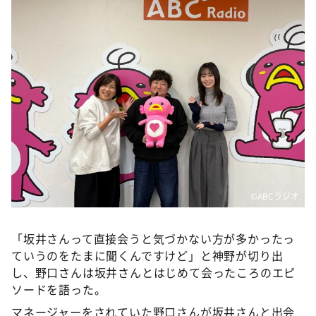
DAIGOも台所 ～きょうの献立 何にする？～
本日はダイアンなり！シーズン２
朝だ！生です旅サラダ
教えて！ニュースライブ 正義のミカタ
ＬＩＦＥ～夢のカタチ～
新婚さんいらっしゃい！
ポツンと一軒家
ザキ山小屋本館
©️ABCラジオ
ぺこぱのまるスポ
アナ回覧板
「坂井さんって直接会うと気づかない方が多かったっ
ていうのをたまに聞くんですけど」と神野が切り出
し、野口さんは坂井さんとはじめて会ったころのエピ
ソードを語った。
マネージャーをされていた野口さんが坂井さんと出会