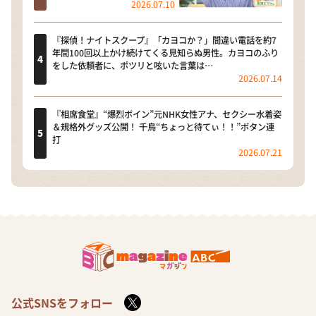
2026.07.10
『探偵！ナイトスクープ』「カヨコか？」間違い電話を約7
年間100回以上かけ続けてくる見知らぬ男性。カヨコのふり
をした依頼者に、ポツリと呟いた言葉は…
2026.07.14
『相席食堂』“爆烈ボイン”元NHK女性アナ、セクシー水着姿
＆規格外グッズ公開！ 千鳥“ちょっと待てぃ！！”ボタン連
打
2026.07.21
公式SNSをフォロー