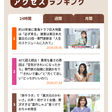
24時間
週間
月間
約10年後に南海トラフ巨大地震
は「必ず来る」 被害は東日本大
震災の15倍…専門家断言「人生
のスケジュールに入れて」
2026.08.06
40℃超え続出！ 異常な暑さの原
因は「空気がきれいになったか
ら」専門家の指摘に眞鍋かをり
「“きれいで暑い”と“汚くて涼し
い”どっちがいいの!?」
2026.07.28
『旅サラダ』で「異次元のかわ
いさ」の声！ 初ゲスト女優、贅
沢すぎる“雲丹しゃぶ”食リポで
おちゃめ発言