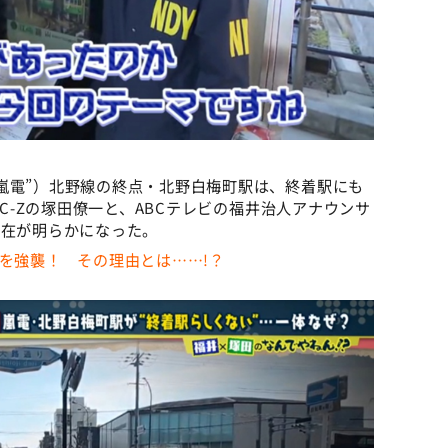
嵐電”）北野線の終点・北野白梅町駅は、終着駅にも
.C-Zの塚田僚一と、ABCテレビの福井治人アナウンサ
存在が明らかになった。
アナを強襲！ その理由とは……!？