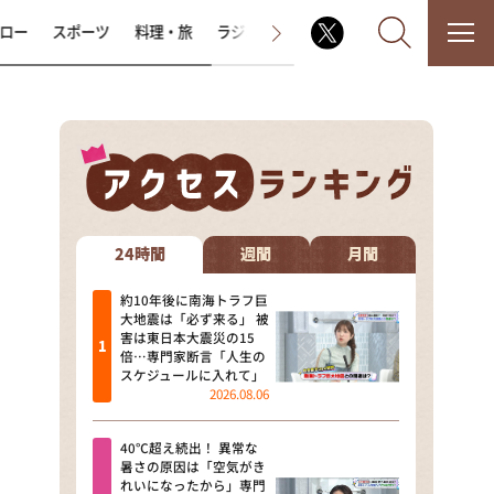
ロー
スポーツ
料理・旅
ラジオ番組
その他
なるみ・岡村の過ぎるTV
相席食堂
24時間
週間
月間
これ余談なんですけど・・・
約10年後に南海トラフ巨
大地震は「必ず来る」 被
害は東日本大震災の15
～人生密着トークバラエティ！
倍…専門家断言「人生の
～ やすとものいたって真剣です
スケジュールに入れて」
2026.08.06
探偵！ナイトスクープ
40℃超え続出！ 異常な
news おかえり
暑さの原因は「空気がき
れいになったから」専門