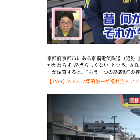
京都府京都市にある京福電気鉄道（通称“
かかわらず“終点らしくない”という。A.B
ーが調査すると、“もう一つの終着駅”の
【TVer】A.B.C-Z塚田僚一が福井治人