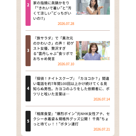
河合＆A.B.C-Z塚田×福井アナ
家の指摘に眞鍋かをり
「“きれいで暑い”と“汚
「なんでやねん！？」（news お
くて涼しい”どっちがい
かえり）
いの!?」
2026.07.28
DAIGOも台所 ～きょうの献立 何
にする？～
『旅サラダ』で「異次元
のかわいさ」の声！ 初ゲ
本日はダイアンなり！シーズン２
スト女優、贅沢すぎ
る“雲丹しゃぶ”食リポで
朝だ！生です旅サラダ
おちゃめ発言
2026.07.10
教えて！ニュースライブ 正義の
ミカタ
『探偵！ナイトスクープ』「カヨコか？」間違
い電話を約7年間100回以上かけ続けてくる見
ＬＩＦＥ～夢のカタチ～
知らぬ男性。カヨコのふりをした依頼者に、ポ
ツリと呟いた言葉は…
2026.07.14
新婚さんいらっしゃい！
ポツンと一軒家
『相席食堂』“爆烈ボイン”元NHK女性アナ、セ
クシー水着姿＆規格外グッズ公開！ 千鳥“ちょ
っと待てぃ！！”ボタン連打
ザキ山小屋本館
2026.07.21