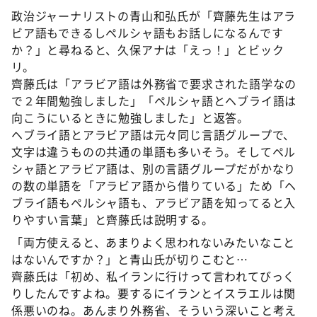
政治ジャーナリストの青山和弘氏が「齊藤先生はアラ
ビア語もできるしペルシャ語もお話しになるんです
か？」と尋ねると、久保アナは「えっ！」とビック
リ。
齊藤氏は「アラビア語は外務省で要求された語学なの
で２年間勉強しました」「ペルシャ語とヘブライ語は
向こうにいるときに勉強しました」と返答。
ヘブライ語とアラビア語は元々同じ言語グループで、
文字は違うものの共通の単語も多いそう。そしてペル
シャ語とアラビア語は、別の言語グループだがかなり
の数の単語を「アラビア語から借りている」ため「ヘ
ブライ語もペルシャ語も、アラビア語を知ってると入
りやすい言葉」と齊藤氏は説明する。
「両方使えると、あまりよく思われないみたいなこと
はないんですか？」と青山氏が切りこむと…
齊藤氏は「初め、私イランに行けって言われてびっく
りしたんですよね。要するにイランとイスラエルは関
係悪いのね。あんまり外務省、そういう深いこと考え