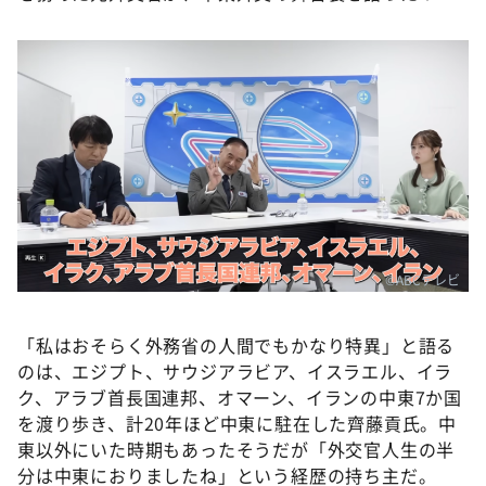
DAIGOも台所 ～きょうの献立 何にする？～
本日はダイアンなり！シーズン２
朝だ！生です旅サラダ
教えて！ニュースライブ 正義のミカタ
ＬＩＦＥ～夢のカタチ～
新婚さんいらっしゃい！
ポツンと一軒家
ザキ山小屋本館
©ABCテレビ
ぺこぱのまるスポ
「私はおそらく外務省の人間でもかなり特異」と語る
アナ回覧板
のは、エジプト、サウジアラビア、イスラエル、イラ
ク、アラブ首長国連邦、オマーン、イランの中東7か国
を渡り歩き、計20年ほど中東に駐在した齊藤貢氏。中
東以外にいた時期もあったそうだが「外交官人生の半
分は中東におりましたね」という経歴の持ち主だ。