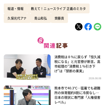
報道・情報
教えて！ニュースライブ 正義のミカタ
久保光代アナ
青山和弘
齊藤貢
消費税は８％に戻らず「恒久減
税になる」と元官僚が断言。高
市総理の“消費税１％引き下
げ”は「禁断の果実」
2026.08.08
熊本市で40.3℃…猛暑でも避難
所の体育館約8割に冷房なし…
日本の現状に専門家「人権侵害
レベル」