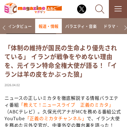
着
インタビュー
報道・情報
バラエティ・音楽
ドラマ・映
「体制の維持が国民の生命より優先され
ている」 イランが戦争をやめない理由
なるみ・岡村の過ぎるTV
を、元イラン特命全権大使が語る！「イ
相席食堂
ランは羊の皮をかぶった狼」
これ余談なんですけど・・・
～人生密着トークバラエティ！～ やすとものいたっ
2026.04.02
て真剣です
ニュースの正しいミカタを徹底解説する情報バラエテ
探偵！ナイトスクープ
ィ番組
「教えて！ニュースライブ 正義のミカタ」
news おかえり
（ABCテレビ）。久保光代アナがMCを務める番組公式
河合＆A.B.C-Z塚田×福井アナ「なんでやねん！？」
YouTube
「正義のミカタチャンネル」
で、イラン大使
（news おかえり）
を務めた元外交官が、中東外交の舞台裏を語った！