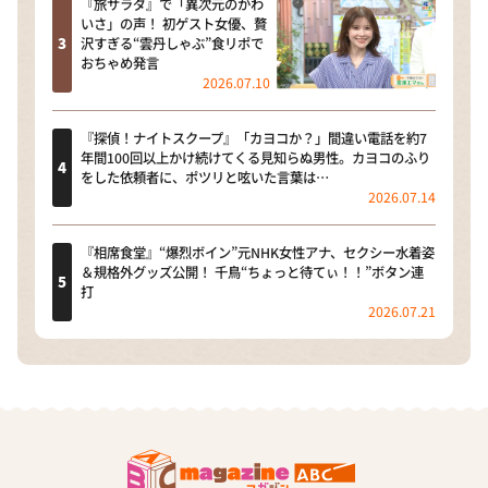
『旅サラダ』で「異次元のかわ
いさ」の声！ 初ゲスト女優、贅
沢すぎる“雲丹しゃぶ”食リポで
おちゃめ発言
2026.07.10
『探偵！ナイトスクープ』「カヨコか？」間違い電話を約7
年間100回以上かけ続けてくる見知らぬ男性。カヨコのふり
をした依頼者に、ポツリと呟いた言葉は…
2026.07.14
『相席食堂』“爆烈ボイン”元NHK女性アナ、セクシー水着姿
＆規格外グッズ公開！ 千鳥“ちょっと待てぃ！！”ボタン連
打
2026.07.21