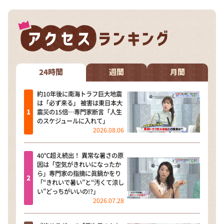
24時間
週間
月間
約10年後に南海トラフ巨大地震
は「必ず来る」 被害は東日本大
震災の15倍…専門家断言「人生
のスケジュールに入れて」
2026.08.06
40℃超え続出！ 異常な暑さの原
因は「空気がきれいになったか
ら」専門家の指摘に眞鍋かをり
「“きれいで暑い”と“汚くて涼し
い”どっちがいいの!?」
2026.07.28