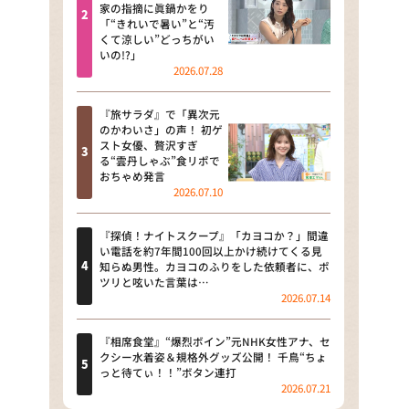
河合＆A.B.C-Z塚田×福井アナ
家の指摘に眞鍋かをり
「“きれいで暑い”と“汚
「なんでやねん！？」（news お
くて涼しい”どっちがい
かえり）
いの!?」
2026.07.28
DAIGOも台所 ～きょうの献立 何
にする？～
『旅サラダ』で「異次元
のかわいさ」の声！ 初ゲ
本日はダイアンなり！シーズン２
スト女優、贅沢すぎ
る“雲丹しゃぶ”食リポで
朝だ！生です旅サラダ
おちゃめ発言
2026.07.10
教えて！ニュースライブ 正義の
ミカタ
『探偵！ナイトスクープ』「カヨコか？」間違
い電話を約7年間100回以上かけ続けてくる見
ＬＩＦＥ～夢のカタチ～
知らぬ男性。カヨコのふりをした依頼者に、ポ
ツリと呟いた言葉は…
2026.07.14
新婚さんいらっしゃい！
ポツンと一軒家
『相席食堂』“爆烈ボイン”元NHK女性アナ、セ
クシー水着姿＆規格外グッズ公開！ 千鳥“ちょ
っと待てぃ！！”ボタン連打
ザキ山小屋本館
2026.07.21