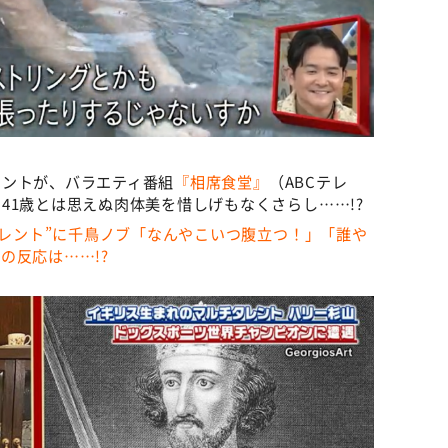
レントが、バラエティ番組
『相席食堂』
（ABCテレ
41歳とは思えぬ肉体美を惜しげもなくさらし……!?
タレント”に千鳥ノブ「なんやこいつ腹立つ！」「誰や
の反応は……!?