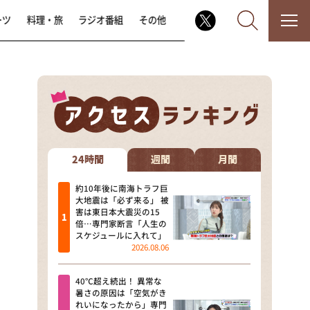
ーツ
料理・旅
ラジオ番組
その他
なるみ・岡村の過ぎるTV
相席食堂
24時間
週間
月間
これ余談なんですけど・・・
約10年後に南海トラフ巨
大地震は「必ず来る」 被
害は東日本大震災の15
～人生密着トークバラエティ！
倍…専門家断言「人生の
～ やすとものいたって真剣です
スケジュールに入れて」
2026.08.06
探偵！ナイトスクープ
40℃超え続出！ 異常な
news おかえり
暑さの原因は「空気がき
れいになったから」専門