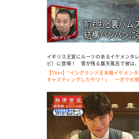
イギリス王室にルーツのあるイケメンタ
ビ）に登場！ 雪が残る露天風呂で彼は、
【TVer】“イングランド王末裔イケメン
キャスティングしたやつ！」 一方で大悟