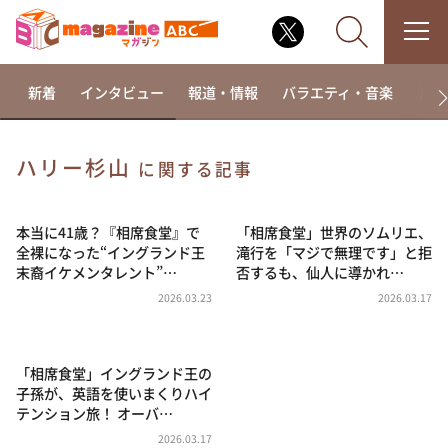
新着
インタビュー
報道・情報
バラエティ・音楽
ドラ
ハリー杉山
に関する記事
なるみ・岡村の過ぎるTV
相席食堂
本当に41歳？『相席食堂』で
「相席食堂」世界のソムリエ、
全裸になった“イングランド王
滝行を「マジで無理です」と拒
これ余談なんですけど・・・
末裔イケメンタレント”…
否するも、仙人に導かれ…
～人生密着トークバラエティ！～ やすとものいたっ
2026.03.23
2026.03.17
て真剣です
探偵！ナイトスクープ
「相席食堂」イングランド王の
news おかえり
子孫が、英語を使いまくりハイ
河合＆A.B.C-Z塚田×福井アナ「なんでやねん！？」
テンション旅！ オーバ…
（news おかえり）
2026.03.17