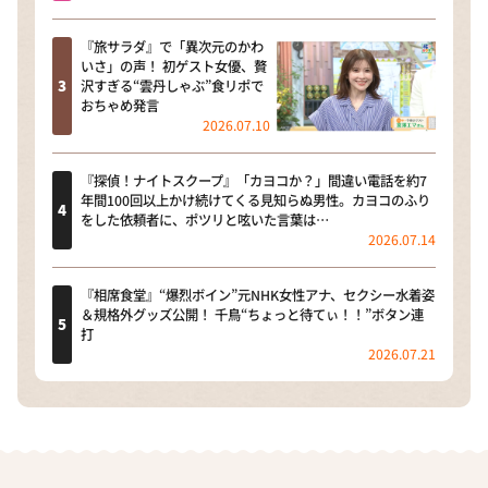
『旅サラダ』で「異次元のかわ
いさ」の声！ 初ゲスト女優、贅
沢すぎる“雲丹しゃぶ”食リポで
おちゃめ発言
2026.07.10
『探偵！ナイトスクープ』「カヨコか？」間違い電話を約7
年間100回以上かけ続けてくる見知らぬ男性。カヨコのふり
をした依頼者に、ポツリと呟いた言葉は…
2026.07.14
『相席食堂』“爆烈ボイン”元NHK女性アナ、セクシー水着姿
＆規格外グッズ公開！ 千鳥“ちょっと待てぃ！！”ボタン連
打
2026.07.21