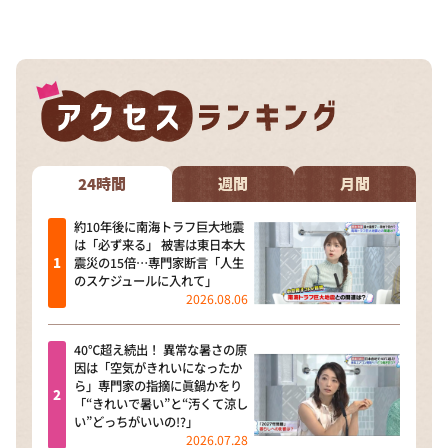
DAIGOも台所 ～きょうの献立 何にする？～
本日はダイアンなり！シーズン２
朝だ！生です旅サラダ
教えて！ニュースライブ 正義のミカタ
ＬＩＦＥ～夢のカタチ～
新婚さんいらっしゃい！
24時間
週間
月間
ポツンと一軒家
約10年後に南海トラフ巨大地震
は「必ず来る」 被害は東日本大
ザキ山小屋本館
震災の15倍…専門家断言「人生
のスケジュールに入れて」
ぺこぱのまるスポ
2026.08.06
アナ回覧板
40℃超え続出！ 異常な暑さの原
因は「空気がきれいになったか
ら」専門家の指摘に眞鍋かをり
「“きれいで暑い”と“汚くて涼し
い”どっちがいいの!?」
2026.07.28