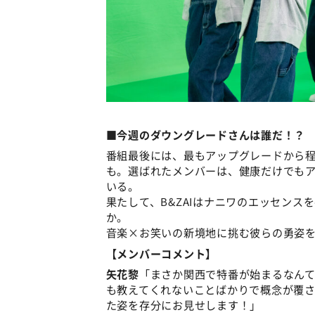
■今週のダウングレードさんは誰だ！？
番組最後には、最もアップグレードから
も。選ばれたメンバーは、健康だけでも
いる。
果たして、B&ZAIはナニワのエッセンス
か。
音楽×お笑いの新境地に挑む彼らの勇姿
【メンバーコメント】
矢花黎
「まさか関西で特番が始まるなん
も教えてくれないことばかりで概念が覆
た姿を存分にお見せします！」