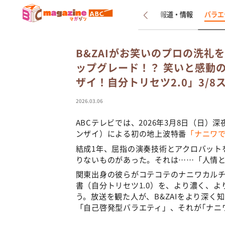
新着
インタビュー
報道・情報
バラエ
B&ZAIがお笑いのプロの洗礼
ップグレード！？ 笑いと感動
ザイ！自分トリセツ2.0」3/8
2026.03.06
ABCテレビでは、2026年3月8日（日）
ンザイ）による初の地上波特番
「ナニワで
結成1年、屈指の演奏技術とアクロバットを
りないものがあった。それは……「人情
関東出身の彼らがコテコテのナニワカル
書（自分トリセツ1.0）を、より濃く、よ
う。放送を観た人が、B&ZAIをより深
「自己啓発型バラエティ」、それが｢ナニワ