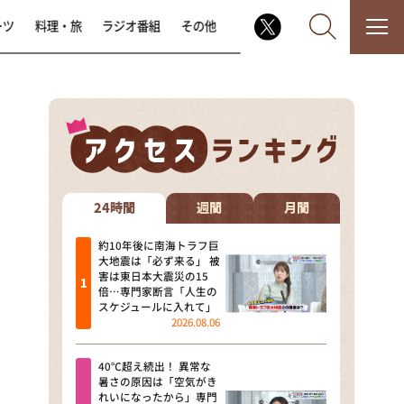
ーツ
料理・旅
ラジオ番組
その他
なるみ・岡村の過ぎるTV
相席食堂
24時間
週間
月間
これ余談なんですけど・・・
約10年後に南海トラフ巨
大地震は「必ず来る」 被
害は東日本大震災の15
～人生密着トークバラエティ！
倍…専門家断言「人生の
～ やすとものいたって真剣です
スケジュールに入れて」
2026.08.06
探偵！ナイトスクープ
40℃超え続出！ 異常な
news おかえり
暑さの原因は「空気がき
れいになったから」専門