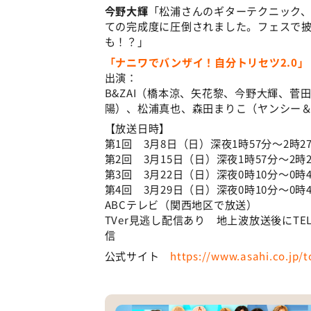
今野大輝
「松浦さんのギターテクニック
ての完成度に圧倒されました。フェスで
も！？」
「ナニワでバンザイ！自分トリセツ2.0」
出演：
B&ZAI（橋本涼、矢花黎、今野大輝、
陽）、松浦真也、森田まりこ（ヤンシー＆
【放送日時】
第1回 3月8日（日）深夜1時57分〜2時2
第2回 3月15日（日）深夜1時57分〜2時
第3回 3月22日（日）深夜0時10分〜0時
第4回 3月29日（日）深夜0時10分〜0時
ABCテレビ（関西地区で放送）
TVer見逃し配信あり 地上波放送後にT
信
公式サイト
https://www.asahi.co.jp/t