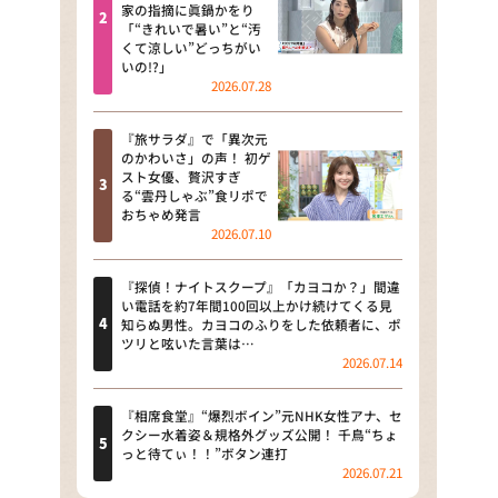
河合＆A.B.C-Z塚田×福井アナ
家の指摘に眞鍋かをり
「“きれいで暑い”と“汚
「なんでやねん！？」（news お
くて涼しい”どっちがい
かえり）
いの!?」
2026.07.28
DAIGOも台所 ～きょうの献立 何
にする？～
『旅サラダ』で「異次元
のかわいさ」の声！ 初ゲ
本日はダイアンなり！シーズン２
スト女優、贅沢すぎ
る“雲丹しゃぶ”食リポで
朝だ！生です旅サラダ
おちゃめ発言
2026.07.10
教えて！ニュースライブ 正義の
ミカタ
『探偵！ナイトスクープ』「カヨコか？」間違
い電話を約7年間100回以上かけ続けてくる見
ＬＩＦＥ～夢のカタチ～
知らぬ男性。カヨコのふりをした依頼者に、ポ
ツリと呟いた言葉は…
2026.07.14
新婚さんいらっしゃい！
ポツンと一軒家
『相席食堂』“爆烈ボイン”元NHK女性アナ、セ
クシー水着姿＆規格外グッズ公開！ 千鳥“ちょ
っと待てぃ！！”ボタン連打
ザキ山小屋本館
2026.07.21