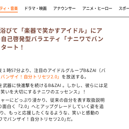
ティ・音楽
ドラマ・映画
アナウンサー
アニメ・ヒーロー
スポ
を浴びて「楽器で笑かすアイドル」にア
の自己啓発型バラエティ「ナニワでバン
スタート！
深夜１時57分より、注目のアイドルグループB&ZAI（バ
バンザイ！自分トリセツ2.0」
を放送する。
武器に快進撃を続けるB&ZAI 。しかし、彼らには足
と笑いを大切にするナニワのエッセンス」！
チャーにどっぷり浸かり、従来の自分を表す取扱説明
り面白く「2.0」へとアップグレードしていく姿を追
く知り、もっと応援したくなるような、笑いと感動の
でバンザイ！自分トリセツ2.0｣だ。