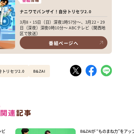
番組
情報
ナニワでバンザイ！自分トリセツ2.0
3月8・15日（日）深夜1時57分～、3月22・29
日（深夜）深夜0時10分～ ABCテレビ（関西地
区で放送）
番組ページへ
トリセツ2.0
B&ZAI
ンビ
B&ZAIが “ものまね力”をアッ