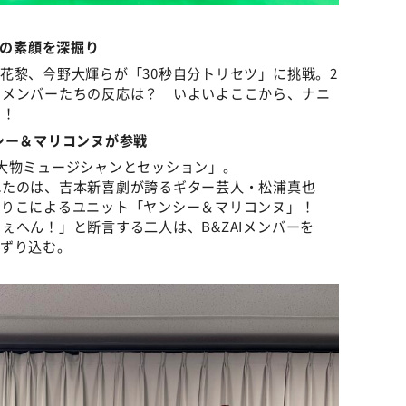
ーの素顔を深掘り
花黎、今野大輝らが「30秒自分トリセツ」に挑戦。2
にメンバーたちの反応は？ いよいよここから、ナニ
る！
シー＆マリコンヌが参戦
大物ミュージシャンとセッション」。
れたのは、吉本新喜劇が誇るギター芸人・松浦真也
まりこによるユニット「ヤンシー＆マリコンヌ」！
ぇへん！」と断言する二人は、B&ZAIメンバーを
きずり込む。