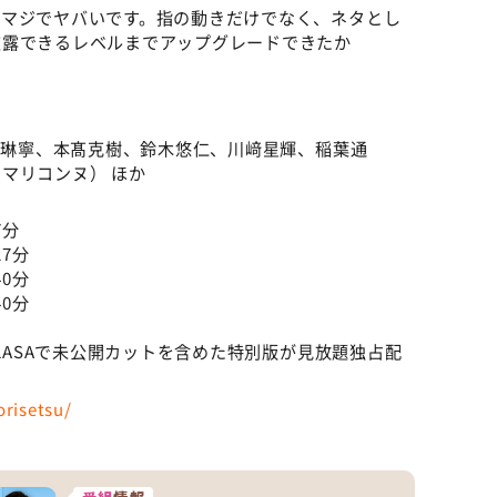
、マジでヤバいです。指の動きだけでなく、ネタとし
披露できるレベルまでアップグレードできたか
菅田琳寧、本髙克樹、鈴木悠仁、川﨑星輝、稲葉通
マリコンヌ） ほか
7分
27分
40分
40分
ELASAで未公開カットを含めた特別版が見放題独占配
orisetsu/