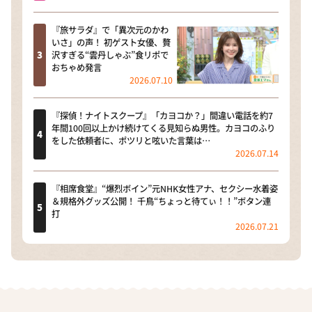
『旅サラダ』で「異次元のかわ
いさ」の声！ 初ゲスト女優、贅
沢すぎる“雲丹しゃぶ”食リポで
おちゃめ発言
2026.07.10
『探偵！ナイトスクープ』「カヨコか？」間違い電話を約7
年間100回以上かけ続けてくる見知らぬ男性。カヨコのふり
をした依頼者に、ポツリと呟いた言葉は…
2026.07.14
『相席食堂』“爆烈ボイン”元NHK女性アナ、セクシー水着姿
＆規格外グッズ公開！ 千鳥“ちょっと待てぃ！！”ボタン連
打
2026.07.21