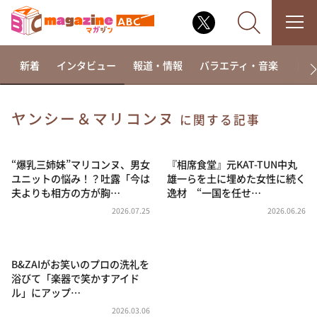
新着
インタビュー
報道・情報
バラエティ・音楽
ドラ
ヤンシー＆マリコンヌ
に関する記事
なるみ・岡村の過ぎるTV
相席食堂
“爆乳三姉妹”マリコンヌ、男女
『相席食堂』元KAT-TUN中丸
ユニットの悩み！？吐露「今は
雄一らを土に埋めた女性に続く
これ余談なんですけど・・・
夫よりも相方の方が胸…
逸材 “一国を任せ…
～人生密着トークバラエティ！～ やすとものいたっ
2026.07.25
2026.06.26
て真剣です
探偵！ナイトスクープ
B&ZAIがお笑いのプロの洗礼を
news おかえり
浴びて「楽器で笑かすアイド
河合＆A.B.C-Z塚田×福井アナ「なんでやねん！？」
ル」にアップ…
（news おかえり）
2026.03.06