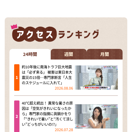
DAIGOも台所 ～きょうの献立 何にする？～
本日はダイアンなり！シーズン２
朝だ！生です旅サラダ
教えて！ニュースライブ 正義のミカタ
ＬＩＦＥ～夢のカタチ～
新婚さんいらっしゃい！
24時間
週間
月間
ポツンと一軒家
約10年後に南海トラフ巨大地震
は「必ず来る」 被害は東日本大
ザキ山小屋本館
震災の15倍…専門家断言「人生
のスケジュールに入れて」
ぺこぱのまるスポ
2026.08.06
アナ回覧板
40℃超え続出！ 異常な暑さの原
因は「空気がきれいになったか
ら」専門家の指摘に眞鍋かをり
「“きれいで暑い”と“汚くて涼し
い”どっちがいいの!?」
2026.07.28