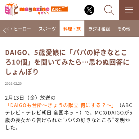
アニメ・ヒーロー
スポーツ
料理・旅
ラジオ番組
その他
DAIGO、5歳愛娘に「パパの好きなとこ
ろ10個」を聞いてみたら…思わぬ回答に
なるみ・岡村の過ぎるTV
しょんぼり
相席食堂
これ余談なんですけど・・・
2026.02.20
～人生密着トークバラエティ！～ やすとものいたっ
て真剣です
2月13日（金）放送の
「DAIGOも台所～きょうの献立 何にする？～」
（ABC
探偵！ナイトスクープ
テレビ・テレビ朝日 全国ネット）で、MCのDAIGOが5
news おかえり
歳の長女から告げられた“パパの好きなところ”を明か
河合＆A.B.C-Z塚田×福井アナ「なんでやねん！？」
した。
（news おかえり）