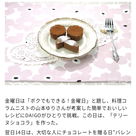
DAIGOも台所 ～きょうの献立 何にする？～
本日はダイアンなり！シーズン２
朝だ！生です旅サラダ
教えて！ニュースライブ 正義のミカタ
ＬＩＦＥ～夢のカタチ～
新婚さんいらっしゃい！
ポツンと一軒家
ザキ山小屋本館
©ABCテレビ
ぺこぱのまるスポ
アナ回覧板
金曜日は「ボクでもできる！金曜日」と題し、料理コ
ラムニストの山本ゆりさんが考案した簡単でおいしい
レシピにDAIGOがひとりで挑戦。この日は、「テリー
ヌショコラ」を作った。
翌日14日は、大切な人にチョコレートを贈る日“バレン