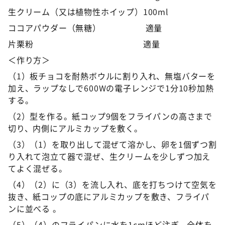
生クリーム（又は植物性ホイップ）100ml
ココアパウダー（無糖） 適量
片栗粉 適量
＜作り方＞
（1）板チョコを耐熱ボウルに割り入れ、無塩バターを
加え、ラップなしで600Wの電子レンジで1分10秒加熱
する。
（2）型を作る。紙コップ9個をフライパンの高さまで
切り、内側にアルミカップを敷く。
（3）（1）を取り出して混ぜて溶かし、卵を1個ずつ割
り入れて泡立て器で混ぜ、生クリームを少しずつ加え
てよく混ぜる。
（4）（2）に（3）を流し入れ、底を打ちつけて空気を
抜き、紙コップの底にアルミカップを敷き、フライパ
ンに並べる 。
（5）（4）のフライパンに水を1cmほど注ぎ、全体を