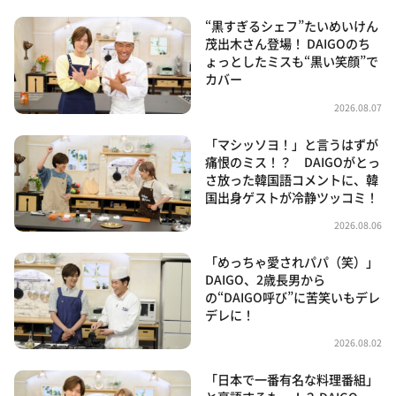
“黒すぎるシェフ”たいめいけん
茂出木さん登場！ DAIGOのち
ょっとしたミスも“黒い笑顔”で
カバー
2026.08.07
「マシッソヨ！」と言うはずが
痛恨のミス！？ DAIGOがとっ
さ放った韓国語コメントに、韓
国出身ゲストが冷静ツッコミ！
2026.08.06
「めっちゃ愛されパパ（笑）」
DAIGO、2歳長男から
の“DAIGO呼び”に苦笑いもデレ
デレに！
2026.08.02
「日本で一番有名な料理番組」