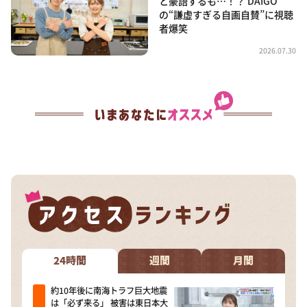
と豪語するも…！？ DAIGO
の“謙虚すぎる自画自賛”に視聴
者爆笑
2026.07.30
24時間
週間
月間
約10年後に南海トラフ巨大地震
は「必ず来る」 被害は東日本大