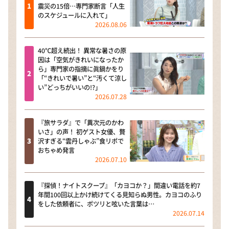
震災の15倍…専門家断言「人生
のスケジュールに入れて」
2026.08.06
40℃超え続出！ 異常な暑さの原
因は「空気がきれいになったか
ら」専門家の指摘に眞鍋かをり
「“きれいで暑い”と“汚くて涼し
い”どっちがいいの!?」
2026.07.28
『旅サラダ』で「異次元のかわ
いさ」の声！ 初ゲスト女優、贅
沢すぎる“雲丹しゃぶ”食リポで
おちゃめ発言
2026.07.10
『探偵！ナイトスクープ』「カヨコか？」間違い電話を約7
年間100回以上かけ続けてくる見知らぬ男性。カヨコのふり
をした依頼者に、ポツリと呟いた言葉は…
2026.07.14