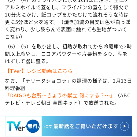
アルミホイルで蓋をし、フライパンの蓋をして弱火で
20分火にかけ、紙コップをかたむけて流れそうな時は
更に5分ほど火を通す。（焼き加減の目安は色が白っぽ
く変わり、少し膨らんで表面に触れても生地がついて
こない）
（6）（5）を取り出し、粗熱が取れてから冷蔵庫で2時
間以上冷やし、ココアパウダーや片栗粉をふり、型を
はずして器に盛る。
【TVer】レシピ動画はこちら
なお、「テリーヌショコラ」の調理の様子は、2月13日
料理番組
「DAIGOも台所～きょうの献立 何にする？～」
（ABC
テレビ・テレビ朝日 全国ネット）で放送された。