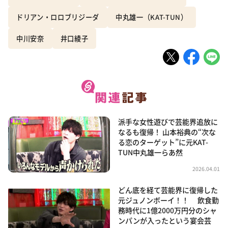
ドリアン・ロロブリジーダ
中丸雄一（KAT-TUN）
中川安奈
井口綾子
派手な女性遊びで芸能界追放に
なるも復帰！ 山本裕典の“次な
る恋のターゲット”に元KAT-
TUN中丸雄一らあ然
2026.04.01
どん底を経て芸能界に復帰した
元ジュノンボーイ！！ 飲食勤
務時代に1億2000万円分のシャ
ンパンが入ったという宴会芸