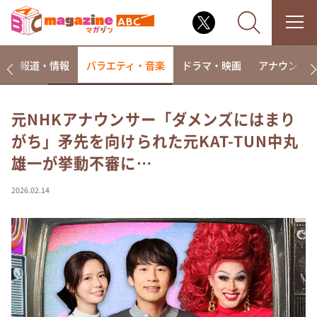
ー
報道・情報
バラエティ・音楽
ドラマ・映画
アナウンサ
元NHKアナウンサー「ダメンズにはまり
がち」矛先を向けられた元KAT-TUN中丸
なるみ・岡村の過ぎるTV
雄一が挙動不審に…
相席食堂
これ余談なんですけど・・・
2026.02.14
～人生密着トークバラエティ！～ やすとものいたっ
て真剣です
探偵！ナイトスクープ
news おかえり
河合＆A.B.C-Z塚田×福井アナ「なんでやねん！？」
（news おかえり）