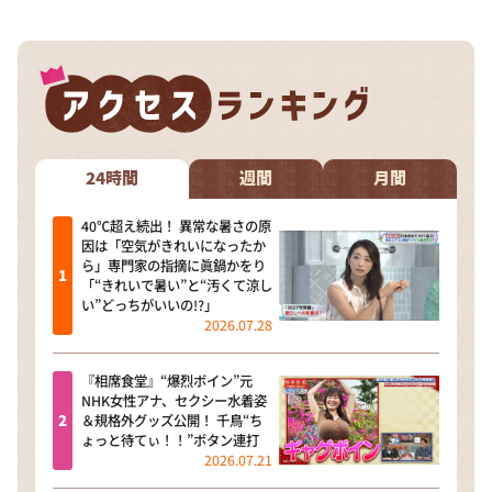
24時間
週間
月間
40℃超え続出！ 異常な暑さの原
因は「空気がきれいになったか
ら」専門家の指摘に眞鍋かをり
「“きれいで暑い”と“汚くて涼し
い”どっちがいいの!?」
2026.07.28
『相席食堂』“爆烈ボイン”元
NHK女性アナ、セクシー水着姿
＆規格外グッズ公開！ 千鳥“ち
ょっと待てぃ！！”ボタン連打
2026.07.21