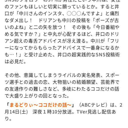
のファンもほしいと切実に願っているとか。すると井
口が「中川さんのインスタ、◯◯◯んですよ」と痛烈
なダメ出し！ ドリアンも中川の投稿を「ポーズが古
いのよね」と二の矢を放つ！ その後も「今日番組や
める気ですか？」と中丸が心配するほど、井口のドリ
アン超えの毒舌アドバイスが冴え渡る。中川が「フリ
ーになってからもらったアドバイスで一番身になるか
も…！」と受け止めた、井口の超実践的なSNS投稿術
は必見だ。
その他、意識してしまうライバルの実名発表、スポー
ツ選手との過去の恋、大物狙いの結婚願望、芸能界で
の友達作りの難しさなど、多岐にわたるココだけの話
で大盛り上がりの回となった。
「
まるどりぃ〜ココだけの話〜
」
（ABCテレビ）は、2
月14日(土) 深夜１時10分放送。TVer見逃し配信あ
り。