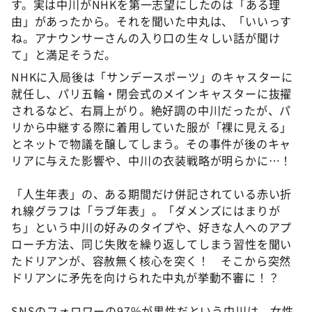
す。実は中川がNHKを第一志望にしたのは「ある理
由」があったから。それを聞いた中丸は、「いいっす
ね。アナウンサーさんの入り口の生々しい話が聞け
て」と満足そうだ。
NHKに入局後は「サンデースポーツ」のキャスターに
就任し、パリ五輪・閉会式のメインキャスターに抜擢
されるなど、右肩上がり。絶好調の中川だったが、パ
リから中継する際に着用していた服が「裸に見える」
とネットで物議を醸してしまう。その事件が後のキャ
リアに与えた影響や、中川の衣装戦略が明らかに…！
「人生年表」の、ある期間だけ併記されている赤い折
れ線グラフは「ラブ年表」。「ダメンズにはまりが
ち」という中川の好みのタイプや、好きな人へのアプ
ローチ方法、同じ失敗を繰り返してしまう習性を聞い
たドリアンが、容赦無く核心を突く！ そこから突然
ドリアンに矛先を向けられた中丸が挙動不審に！？
SNSのフォロワーの97%が男性だという中川は、女性