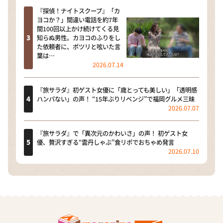
『探偵！ナイトスクープ』「カ
ヨコか？」間違い電話を約7年
間100回以上かけ続けてくる見
知らぬ男性。カヨコのふりをし
た依頼者に、ポツリと呟いた言
葉は…
2026.07.14
『旅サラダ』初ゲスト女優に「歳とっても美しい」「透明感
ハンパない」の声！ “15年ぶりリベンジ”で福岡グルメ三昧
2026.07.07
『旅サラダ』で「異次元のかわいさ」の声！ 初ゲスト女
優、贅沢すぎる“雲丹しゃぶ”食リポでおちゃめ発言
2026.07.10