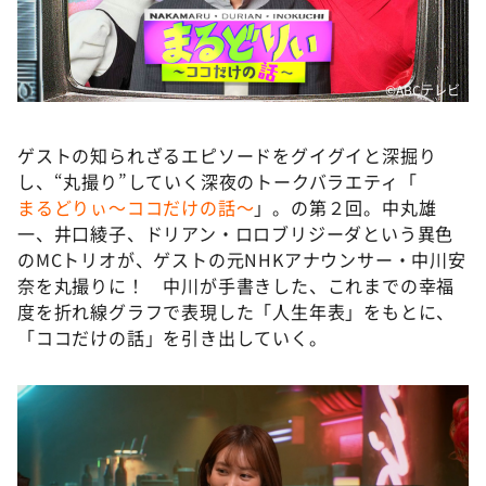
DAIGOも台所 ～きょうの献立 何にする？～
本日はダイアンなり！シーズン２
朝だ！生です旅サラダ
©️ABCテレビ
教えて！ニュースライブ 正義のミカタ
ゲストの知られざるエピソードをグイグイと深掘り
ＬＩＦＥ～夢のカタチ～
し、“丸撮り”していく深夜のトークバラエティ「
新婚さんいらっしゃい！
まるどりぃ〜ココだけの話〜
」。の第２回。中丸雄
一、井口綾子、ドリアン・ロロブリジーダという異色
ポツンと一軒家
のMCトリオが、ゲストの元NHKアナウンサー・中川安
ザキ山小屋本館
奈を丸撮りに！ 中川が手書きした、これまでの幸福
ぺこぱのまるスポ
度を折れ線グラフで表現した「人生年表」をもとに、
「ココだけの話」を引き出していく。
アナ回覧板