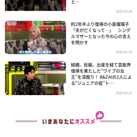
と…
2026.03.28
約2年半ぶり復帰の小島瑠璃子
「夫が亡くなって…」 シング
ルマザーとなった今の心の支え
を明かす
2026.03.25
結婚、妊娠、出産を経て芸能界
復帰を果たした“ワイプの女
王”を深掘り！ B&ZAIの2人によ
る“ジュニアの掟”ト…
2026.03.21