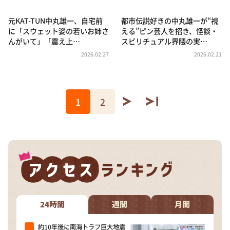
元KAT-TUN中丸雄一、自宅前
都市伝説好きの中丸雄一が“視
に「スウェット姿の若いお姉さ
える”ピン芸人を招き、怪談・
んがいて」「震え上…
スピリチュアル界隈の実…
2026.02.27
2026.02.21
1
2
24時間
週間
月間
約10年後に南海トラフ巨大地震