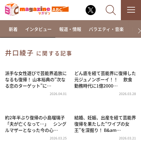
新着
インタビュー
報道・情報
バラエティ・音楽
ドラ
井口綾子
に関する記事
なるみ・岡村の過ぎるTV
相席食堂
派手な女性遊びで芸能界追放に
どん底を経て芸能界に復帰した
なるも復帰！ 山本裕典の“次な
元ジュノンボーイ！！ 飲食
これ余談なんですけど・・・
る恋のターゲット”に…
勤務時代に1億2000…
～人生密着トークバラエティ！～ やすとものいたっ
2026.04.01
2026.03.28
て真剣です
探偵！ナイトスクープ
約2年半ぶり復帰の小島瑠璃子
結婚、妊娠、出産を経て芸能界
news おかえり
「夫が亡くなって…」 シング
復帰を果たした“ワイプの女
河合＆A.B.C-Z塚田×福井アナ「なんでやねん！？」
ルマザーとなった今の心…
王”を深掘り！ B&am…
（news おかえり）
2026.03.25
2026.03.21