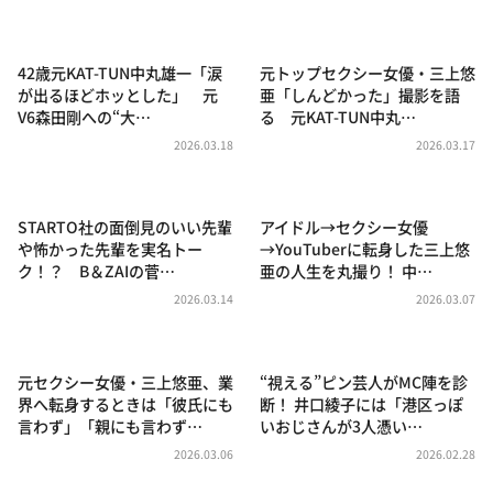
DAIGOも台所 ～きょうの献立 何にする？～
本日はダイアンなり！シーズン２
42歳元KAT-TUN中丸雄一「涙
元トップセクシー女優・三上悠
朝だ！生です旅サラダ
が出るほどホッとした」 元
亜「しんどかった」撮影を語
V6森田剛への“大…
る 元KAT-TUN中丸…
教えて！ニュースライブ 正義のミカタ
2026.03.18
2026.03.17
ＬＩＦＥ～夢のカタチ～
新婚さんいらっしゃい！
STARTO社の面倒見のいい先輩
アイドル→セクシー女優
ポツンと一軒家
や怖かった先輩を実名トー
→YouTuberに転身した三上悠
ク！？ B＆ZAIの菅…
亜の人生を丸撮り！ 中…
ザキ山小屋本館
2026.03.14
2026.03.07
ぺこぱのまるスポ
アナ回覧板
元セクシー女優・三上悠亜、業
“視える”ピン芸人がMC陣を診
界へ転身するときは「彼氏にも
断！ 井口綾子には「港区っぽ
言わず」「親にも言わず…
いおじさんが3人憑い…
2026.03.06
2026.02.28