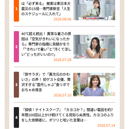
は「必ず来る」 被害は東日本大
震災の15倍…専門家断言「人生
のスケジュールに入れて」
2026.08.06
40℃超え続出！ 異常な暑さの原
因は「空気がきれいになったか
ら」専門家の指摘に眞鍋かをり
「“きれいで暑い”と“汚くて涼し
い”どっちがいいの!?」
2026.07.28
『旅サラダ』で「異次元のかわ
いさ」の声！ 初ゲスト女優、贅
沢すぎる“雲丹しゃぶ”食リポで
おちゃめ発言
2026.07.10
『探偵！ナイトスクープ』「カヨコか？」間違い電話を約7
年間100回以上かけ続けてくる見知らぬ男性。カヨコのふり
をした依頼者に、ポツリと呟いた言葉は…
2026.07.14