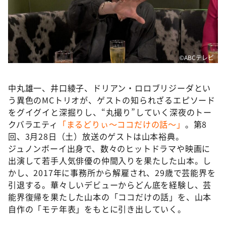
DAIGOも台所 ～きょうの献立 何にする？～
本日はダイアンなり！シーズン２
朝だ！生です旅サラダ
教えて！ニュースライブ 正義のミカタ
©ABCテレビ
ＬＩＦＥ～夢のカタチ～
中丸雄一、井口綾子、ドリアン・ロロブリジーダとい
新婚さんいらっしゃい！
う異色のMCトリオが、ゲストの知られざるエピソード
ポツンと一軒家
をグイグイと深掘りし、“丸撮り”していく深夜のトー
クバラエティ
「まるどりぃ〜ココだけの話〜」
。第8
ザキ山小屋本館
回、3月28日（土）放送のゲストは山本裕典。
ぺこぱのまるスポ
ジュノンボーイ出身で、数々のヒットドラマや映画に
出演して若手人気俳優の仲間入りを果たした山本。し
アナ回覧板
かし、2017年に事務所から解雇され、29歳で芸能界を
引退する。華々しいデビューからどん底を経験し、芸
能界復帰を果たした山本の「ココだけの話」を、山本
自作の「モテ年表」をもとに引き出していく。