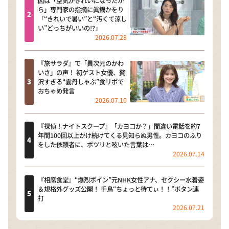
因は「空気がきれいになったか
ら」専門家の指摘に眞鍋かをり
「“きれいで暑い”と“汚くて涼し
い”どっちがいいの!?」
2026.07.28
『旅サラダ』で「異次元のかわ
いさ」の声！ 初ゲスト女優、贅
沢すぎる“雲丹しゃぶ”食リポで
おちゃめ発言
2026.07.10
『探偵！ナイトスクープ』「カヨコか？」間違い電話を約7
年間100回以上かけ続けてくる見知らぬ男性。カヨコのふり
をした依頼者に、ポツリと呟いた言葉は…
2026.07.14
『相席食堂』“爆烈ボイン”元NHK女性アナ、セクシー水着姿
＆規格外グッズ公開！ 千鳥“ちょっと待てぃ！！”ボタン連
打
2026.07.21