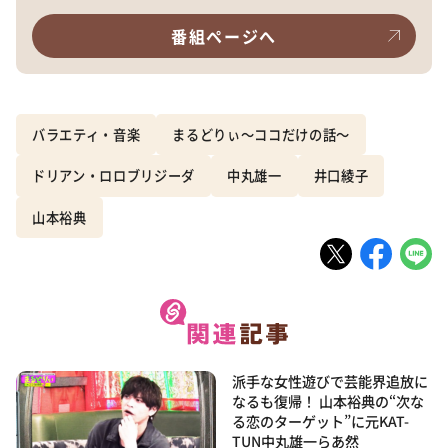
番組ページへ
バラエティ・音楽
まるどりぃ〜ココだけの話〜
ドリアン・ロロブリジーダ
中丸雄一
井口綾子
山本裕典
派手な女性遊びで芸能界追放に
なるも復帰！ 山本裕典の“次な
る恋のターゲット”に元KAT-
TUN中丸雄一らあ然