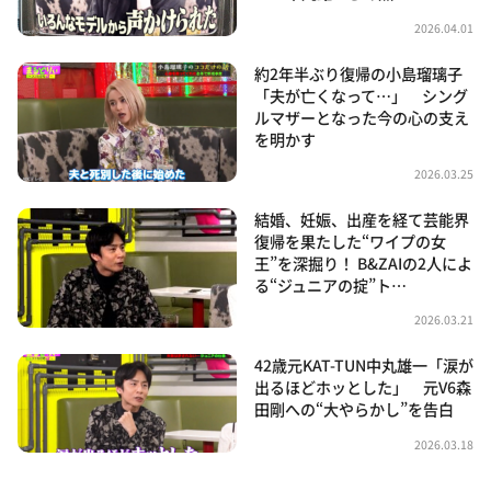
2026.04.01
約2年半ぶり復帰の小島瑠璃子
「夫が亡くなって…」 シング
ルマザーとなった今の心の支え
を明かす
2026.03.25
結婚、妊娠、出産を経て芸能界
復帰を果たした“ワイプの女
王”を深掘り！ B&ZAIの2人によ
る“ジュニアの掟”ト…
2026.03.21
42歳元KAT-TUN中丸雄一「涙が
出るほどホッとした」 元V6森
田剛への“大やらかし”を告白
2026.03.18