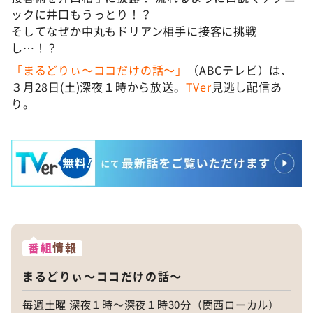
ックに井口もうっとり！？
そしてなぜか中丸もドリアン相手に接客に挑戦
し…！？
「まるどりぃ〜ココだけの話〜」
（ABCテレビ）は、
３月28日(土)深夜１時から放送。
TVer
見逃し配信あ
り。
番組
情報
まるどりぃ〜ココだけの話〜
毎週土曜 深夜１時〜深夜１時30分（関西ローカル）