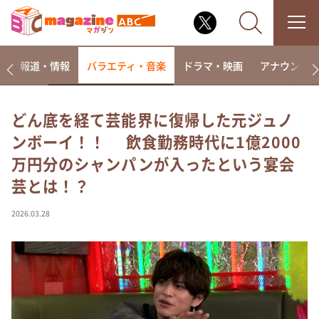
ー
報道・情報
バラエティ・音楽
ドラマ・映画
アナウンサ
どん底を経て芸能界に復帰した元ジュノ
ンボーイ！！ 飲食勤務時代に1億2000
なるみ・岡村の過ぎるTV
万円分のシャンパンが入ったという宴会
相席食堂
芸とは！？
これ余談なんですけど・・・
～人生密着トークバラエティ！～ やすとものいたっ
2026.03.28
て真剣です
探偵！ナイトスクープ
news おかえり
河合＆A.B.C-Z塚田×福井アナ「なんでやねん！？」
（news おかえり）