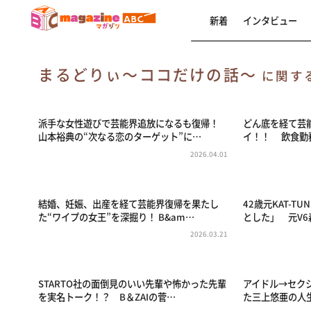
新着
インタビュー
まるどりぃ〜ココだけの話〜
に関す
派手な女性遊びで芸能界追放になるも復帰！
どん底を経て芸
山本裕典の“次なる恋のターゲット”に…
イ！！ 飲食勤務
2026.04.01
結婚、妊娠、出産を経て芸能界復帰を果たし
42歳元KAT-
た“ワイプの女王”を深掘り！ B&am…
とした」 元V6
2026.03.21
STARTO社の面倒見のいい先輩や怖かった先輩
アイドル→セクシ
を実名トーク！？ B＆ZAIの菅…
た三上悠亜の人