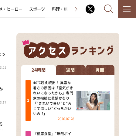
メ・ヒーロー
スポーツ
料理・旅
ラジオ番組
その他
なっ
なるみ・岡村の過ぎるTV
3.25
相席食堂
24時間
週間
月間
これ余談なんですけど・・・
40℃超え続出！ 異常な
暑さの原因は「空気がき
か
れいになったから」専門
～人生密着トークバラエティ！
家の指摘に眞鍋かをり
～ やすとものいたって真剣です
3.17
「“きれいで暑い”と“汚
くて涼しい”どっちがい
探偵！ナイトスクープ
いの!?」
2026.07.28
る
news おかえり
…
『相席食堂』“爆烈ボイ