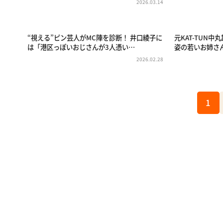
2026.03.14
“視える”ピン芸人がMC陣を診断！ 井口綾子に
元KAT-TUN
は「港区っぽいおじさんが3人憑い…
姿の若いお姉さ
2026.02.28
1