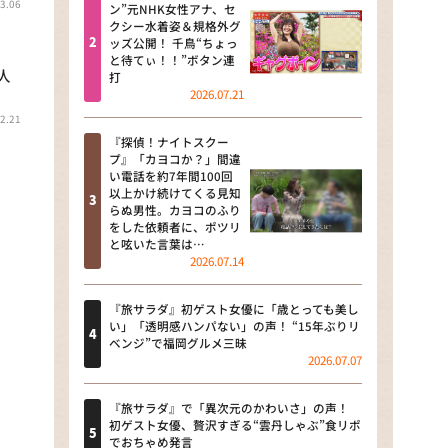
3.06
河合＆A.B.C-Z塚田×福井アナ
ン”元NHK女性アナ、セ
クシー水着姿＆規格外グ
「なんでやねん！？」（news お
ッズ公開！ 千鳥“ちょっ
かえり）
と待てぃ！！”ボタン連
人
打
DAIGOも台所 ～きょうの献立 何
2026.07.21
にする？～
2.21
『探偵！ナイトスクー
本日はダイアンなり！シーズン２
プ』「カヨコか？」間違
い電話を約7年間100回
朝だ！生です旅サラダ
以上かけ続けてくる見知
らぬ男性。カヨコのふり
をした依頼者に、ポツリ
教えて！ニュースライブ 正義の
と呟いた言葉は…
ミカタ
2026.07.14
ＬＩＦＥ～夢のカタチ～
『旅サラダ』初ゲスト女優に「歳とっても美し
い」「透明感ハンパない」の声！ “15年ぶりリ
新婚さんいらっしゃい！
ベンジ”で福岡グルメ三昧
2026.07.07
ポツンと一軒家
『旅サラダ』で「異次元のかわいさ」の声！
ザキ山小屋本館
初ゲスト女優、贅沢すぎる“雲丹しゃぶ”食リポ
でおちゃめ発言