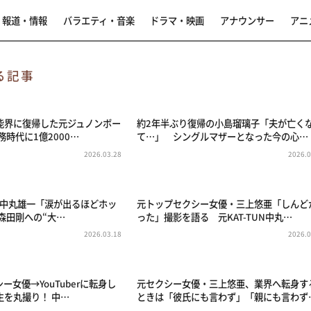
報道・情報
バラエティ・音楽
ドラマ・映画
アナウンサー
アニ
る記事
能界に復帰した元ジュノンボー
約2年半ぶり復帰の小島瑠璃子「夫が亡く
時代に1億2000…
て…」 シングルマザーとなった今の心…
2026.03.28
2026.0
TUN中丸雄一「涙が出るほどホッ
元トップセクシー女優・三上悠亜「しんど
森田剛への“大…
った」撮影を語る 元KAT-TUN中丸…
2026.03.18
2026.0
ー女優→YouTuberに転身し
元セクシー女優・三上悠亜、業界へ転身す
生を丸撮り！ 中…
ときは「彼氏にも言わず」「親にも言わず