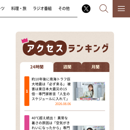
ーツ
料理・旅
ラジオ番組
その他
なるみ・岡村の過ぎるTV
相席食堂
24時間
週間
月間
これ余談なんですけど・・・
約10年後に南海トラフ巨
大地震は「必ず来る」 被
害は東日本大震災の15
～人生密着トークバラエティ！
倍…専門家断言「人生の
～ やすとものいたって真剣です
スケジュールに入れて」
2026.08.06
探偵！ナイトスクープ
40℃超え続出！ 異常な
news おかえり
暑さの原因は「空気がき
れいになったから」専門