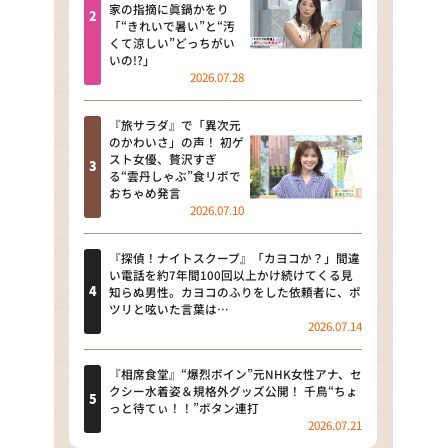
河合＆A.B.C-Z塚田×福井アナ
家の指摘に眞鍋かをり
「“きれいで暑い”と“汚
「なんでやねん！？」（news お
くて涼しい”どっちがい
かえり）
いの!?」
2026.07.28
DAIGOも台所 ～きょうの献立 何
にする？～
『旅サラダ』で「異次元
のかわいさ」の声！ 初ゲ
本日はダイアンなり！シーズン２
スト女優、贅沢すぎ
る“雲丹しゃぶ”食リポで
朝だ！生です旅サラダ
おちゃめ発言
2026.07.10
教えて！ニュースライブ 正義の
ミカタ
『探偵！ナイトスクープ』「カヨコか？」間違
い電話を約7年間100回以上かけ続けてくる見
ＬＩＦＥ～夢のカタチ～
知らぬ男性。カヨコのふりをした依頼者に、ポ
ツリと呟いた言葉は…
2026.07.14
新婚さんいらっしゃい！
ポツンと一軒家
『相席食堂』“爆烈ボイン”元NHK女性アナ、セ
クシー水着姿＆規格外グッズ公開！ 千鳥“ちょ
っと待てぃ！！”ボタン連打
ザキ山小屋本館
2026.07.21