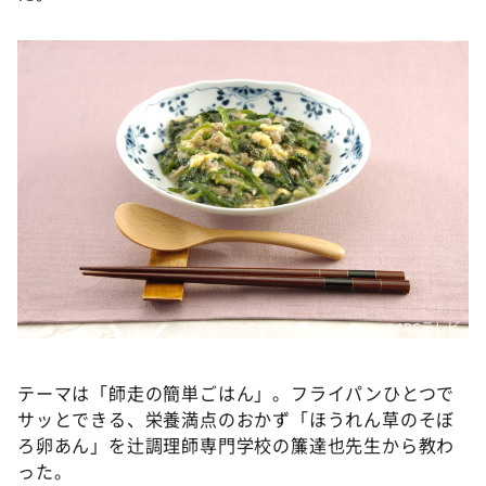
DAIGOも台所 ～きょうの献立 何にする？～
本日はダイアンなり！シーズン２
朝だ！生です旅サラダ
教えて！ニュースライブ 正義のミカタ
ＬＩＦＥ～夢のカタチ～
新婚さんいらっしゃい！
ポツンと一軒家
ザキ山小屋本館
ぺこぱのまるスポ
©ABCテレビ
アナ回覧板
テーマは「師走の簡単ごはん」。フライパンひとつで
サッとできる、栄養満点のおかず「ほうれん草のそぼ
ろ卵あん」を辻調理師専門学校の簾達也先生から教わ
った。