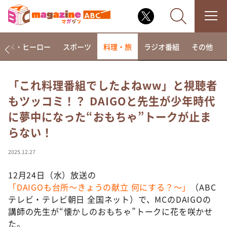
アニメ・ヒーロー
スポーツ
料理・旅
ラジオ番組
その他
「これ料理番組でしたよねww」と視聴者
もツッコミ！？ DAIGOと先生が少年時代
なるみ・岡村の過ぎるTV
に夢中になった“おもちゃ”トークが止ま
相席食堂
らない！
これ余談なんですけど・・・
～人生密着トークバラエティ！～ やすとものいたっ
2025.12.27
て真剣です
12月24日（水）放送の
探偵！ナイトスクープ
「DAIGOも台所～きょうの献立 何にする？～」
（ABC
news おかえり
テレビ・テレビ朝日 全国ネット）で、MCのDAIGOの
河合＆A.B.C-Z塚田×福井アナ「なんでやねん！？」
講師の先生が“懐かしのおもちゃ”トークに花を咲かせ
（news おかえり）
た。