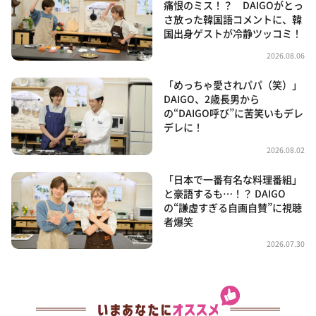
痛恨のミス！？ DAIGOがとっ
さ放った韓国語コメントに、韓
国出身ゲストが冷静ツッコミ！
2026.08.06
「めっちゃ愛されパパ（笑）」
DAIGO、2歳長男から
の“DAIGO呼び”に苦笑いもデレ
デレに！
2026.08.02
「日本で一番有名な料理番組」
と豪語するも…！？ DAIGO
の“謙虚すぎる自画自賛”に視聴
者爆笑
2026.07.30