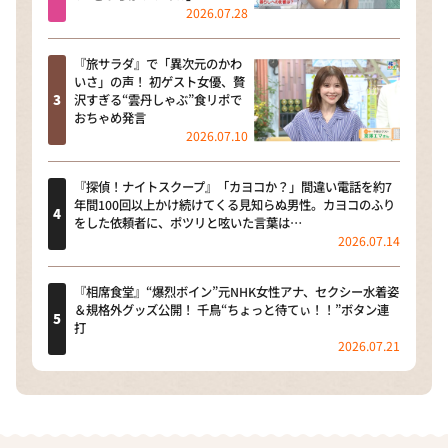
2026.07.28
『旅サラダ』で「異次元のかわ
いさ」の声！ 初ゲスト女優、贅
沢すぎる“雲丹しゃぶ”食リポで
おちゃめ発言
2026.07.10
『探偵！ナイトスクープ』「カヨコか？」間違い電話を約7
年間100回以上かけ続けてくる見知らぬ男性。カヨコのふり
をした依頼者に、ポツリと呟いた言葉は…
2026.07.14
『相席食堂』“爆烈ボイン”元NHK女性アナ、セクシー水着姿
＆規格外グッズ公開！ 千鳥“ちょっと待てぃ！！”ボタン連
打
2026.07.21