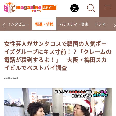
着
インタビュー
報道・情報
バラエティ・音楽
ドラマ・映
女性芸人がサンタコスで韓国の人気ボー
イズグループにキス寸前！？「クレームの
なるみ・岡村の過ぎるTV
電話が殺到するよ！」 大阪・梅田スカ
相席食堂
イビルでベストバイ調査
これ余談なんですけど・・・
～人生密着トークバラエティ！～ やすとものいたっ
2025.12.25
て真剣です
探偵！ナイトスクープ
news おかえり
河合＆A.B.C-Z塚田×福井アナ「なんでやねん！？」
（news おかえり）