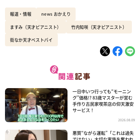
報道・情報
news おかえり
ますみ（天才ピアニスト）
竹内知咲（天才ピアニスト）
街なか天才ベストバイ
一日中いつ行っても“モーニン
グ”価格!? 83歳マスターが営む
手作り古民家喫茶店の仰天激安
サービス！
2026.08.09
悪質“ながら運転”「これは過失
ではない」大切な家族を奪われ