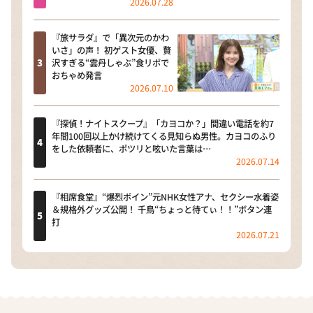
2026.07.28
『旅サラダ』で「異次元のかわ
いさ」の声！ 初ゲスト女優、贅
沢すぎる“雲丹しゃぶ”食リポで
おちゃめ発言
2026.07.10
『探偵！ナイトスクープ』「カヨコか？」間違い電話を約7
年間100回以上かけ続けてくる見知らぬ男性。カヨコのふり
をした依頼者に、ポツリと呟いた言葉は…
2026.07.14
『相席食堂』“爆烈ボイン”元NHK女性アナ、セクシー水着姿
＆規格外グッズ公開！ 千鳥“ちょっと待てぃ！！”ボタン連
打
2026.07.21