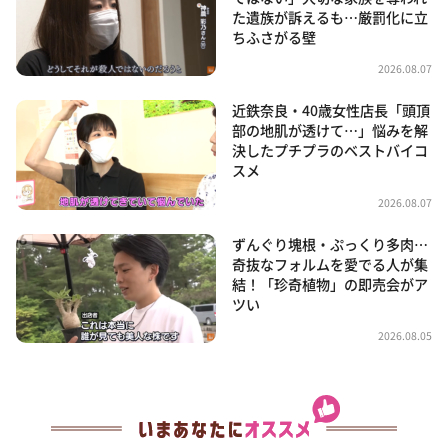
た遺族が訴えるも…厳罰化に立
ちふさがる壁
2026.08.07
近鉄奈良・40歳女性店長「頭頂
部の地肌が透けて…」悩みを解
決したプチプラのベストバイコ
スメ
2026.08.07
ずんぐり塊根・ぷっくり多肉…
奇抜なフォルムを愛でる人が集
結！「珍奇植物」の即売会がア
ツい
2026.08.05