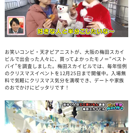
DAIGOも台所 ～きょうの献立 何にする？～
本日はダイアンなり！シーズン２
朝だ！生です旅サラダ
教えて！ニュースライブ 正義のミカタ
ＬＩＦＥ～夢のカタチ～
お笑いコンビ・天才ピアニストが、大阪の梅田スカイ
新婚さんいらっしゃい！
ビルで出会った人々に、買ってよかったモノ＝“ベスト
ポツンと一軒家
バイ”を調査しました。梅田スカイビルでは、毎年恒例
のクリスマスイベントを12月25日まで開催中。入場無
ザキ山小屋本館
料で気軽にクリスマス気分を満喫でき、デートや家族
ぺこぱのまるスポ
のおでかけにピッタリです！
アナ回覧板