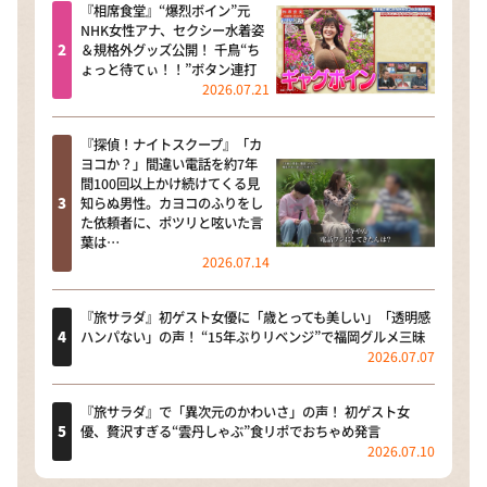
『相席食堂』“爆烈ボイン”元
NHK女性アナ、セクシー水着姿
＆規格外グッズ公開！ 千鳥“ち
ょっと待てぃ！！”ボタン連打
2026.07.21
『探偵！ナイトスクープ』「カ
ヨコか？」間違い電話を約7年
間100回以上かけ続けてくる見
知らぬ男性。カヨコのふりをし
た依頼者に、ポツリと呟いた言
葉は…
2026.07.14
『旅サラダ』初ゲスト女優に「歳とっても美しい」「透明感
ハンパない」の声！ “15年ぶりリベンジ”で福岡グルメ三昧
2026.07.07
『旅サラダ』で「異次元のかわいさ」の声！ 初ゲスト女
優、贅沢すぎる“雲丹しゃぶ”食リポでおちゃめ発言
2026.07.10