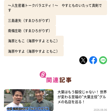
～人生密着トークバラエティ！～ やすとものいたって真剣で
す
三島達矢（すゑひろがりず）
南條庄助（すゑひろがりず）
海原ともこ（海原やすよ ともこ）
海原やすよ（海原やすよ ともこ）
大葉はもう脇役じゃない！ 世界
が変わる至福の“大葉主役”グル
メの名店を巡る！
2026.08.06