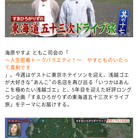
DAIGOも台所 ～きょうの献立 何にする？～
本日はダイアンなり！シーズン２
朝だ！生です旅サラダ
教えて！ニュースライブ 正義のミカタ
©️ABCテレビ
ＬＩＦＥ～夢のカタチ～
海原やすよ ともこ司会の「
新婚さんいらっしゃい！
～人生密着トークバラエティ！～ やすとものいたっ
ポツンと一軒家
て真剣です
」。今週はゲストに東京ホテイソンを迎え、浅越ゴエ
ザキ山小屋本館
が大好きな“あんこ”の名店を再び巡る「いつかはあん
ぺこぱのまるスポ
こを極めたい浅越ゴエ」と、5年目を迎えた好評ロング
ラン企画「すゑひろがりずの東海道五十三次ドライブ
アナ回覧板
旅」をテーマにお届けする。