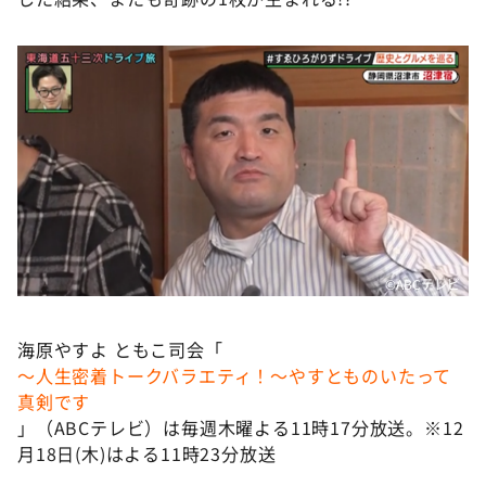
©️ABCテレビ
海原やすよ ともこ司会「
～人生密着トークバラエティ！～やすとものいたって
真剣です
」（ABCテレビ）は毎週木曜よる11時17分放送。※12
月18日(木)はよる11時23分放送