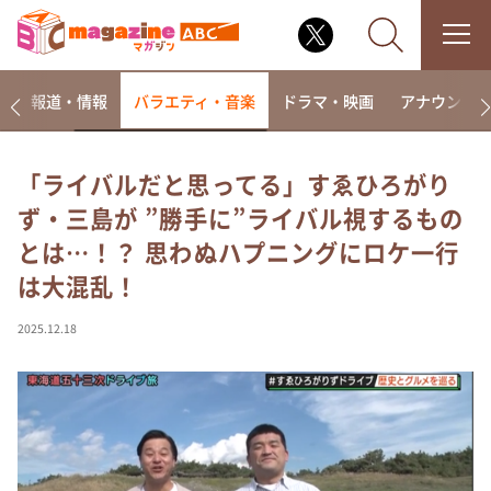
ー
報道・情報
バラエティ・音楽
ドラマ・映画
アナウンサ
「ライバルだと思ってる」すゑひろがり
ず・三島が ”勝手に”ライバル視するもの
なるみ・岡村の過ぎるTV
とは…！？ 思わぬハプニングにロケ一行
相席食堂
は大混乱！
これ余談なんですけど・・・
～人生密着トークバラエティ！～ やすとものいたっ
2025.12.18
て真剣です
探偵！ナイトスクープ
news おかえり
河合＆A.B.C-Z塚田×福井アナ「なんでやねん！？」
（news おかえり）