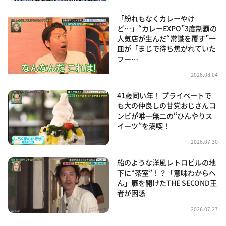
「紛れもなくカレーやけ
ど…」“カレーEXPO”3度制覇の
人気店が生んだ“常識を覆す”一
皿が「まじで待ち焦がれていた
フー…
2026.08.04
41歳同い年！ プライベートで
も大の仲良しの甘党おじさんコ
ンビが唯一無二の“ひんやりス
イーツ”を満喫！
2026.07.30
船のような洋風レトロビルの地
下に“茶室”！？「意味わからへ
ん」扉を開けたTHE SECOND王
者が困惑
2026.07.27