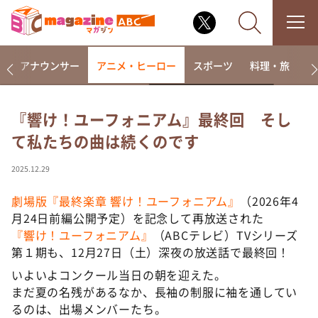
画
アナウンサー
アニメ・ヒーロー
スポーツ
料理・旅
ラ
『響け！ユーフォニアム』最終回 そし
て私たちの曲は続くのです
なるみ・岡村の過ぎるTV
相席食堂
2025.12.29
これ余談なんですけど・・・
劇場版『最終楽章 響け！ユーフォニアム』
（2026年4
～人生密着トークバラエティ！～ やすとものいたっ
月24日前編公開予定）を記念して再放送された
て真剣です
『響け！ユーフォニアム』
（ABCテレビ）TVシリーズ
探偵！ナイトスクープ
第１期も、12月27日（土）深夜の放送話で最終回！
news おかえり
いよいよコンクール当日の朝を迎えた。
河合＆A.B.C-Z塚田×福井アナ「なんでやねん！？」
まだ夏の名残があるなか、長袖の制服に袖を通してい
（news おかえり）
るのは、出場メンバーたち。