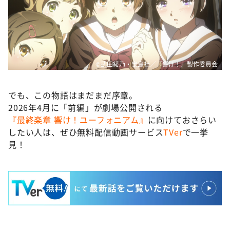
©武田綾乃・宝島社／『響け！』製作委員会
でも、この物語はまだまだ序章。
2026年4月に「前編」が劇場公開される
『最終楽章 響け！ユーフォニアム』
に向けておさらい
したい人は、ぜひ無料配信動画サービス
TVer
で一挙
見！