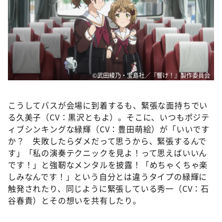
©武田綾乃・宝島社／『響け！』製作委員会
こうしてバスが会場に到着するも、緊張な面持ちでい
る久美子（CV：黒沢ともよ）。そこに、いつもポジテ
ィブシンキングな緑輝（CV：豊田萌絵）が「いいです
か？ 失敗したらダメだって思うから、緊張するんで
す」「私の演奏テクニックを見よ！って思えばいいん
です！」と強靭なメンタルを披露！「めちゃくちゃ楽
しみなんです！」という自分とは違うタイプの緑輝に
触発されたり、同じように緊張している秀一（CV：石
谷春貴）とその想いを共有したり。