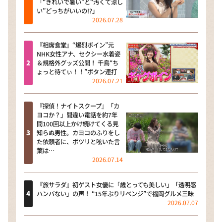
「“きれいで暑い”と“汚くて涼し
い”どっちがいいの!?」
2026.07.28
『相席食堂』“爆烈ボイン”元
NHK女性アナ、セクシー水着姿
＆規格外グッズ公開！ 千鳥“ち
ょっと待てぃ！！”ボタン連打
2026.07.21
『探偵！ナイトスクープ』「カ
ヨコか？」間違い電話を約7年
間100回以上かけ続けてくる見
知らぬ男性。カヨコのふりをし
た依頼者に、ポツリと呟いた言
葉は…
2026.07.14
『旅サラダ』初ゲスト女優に「歳とっても美しい」「透明感
ハンパない」の声！ “15年ぶりリベンジ”で福岡グルメ三昧
2026.07.07