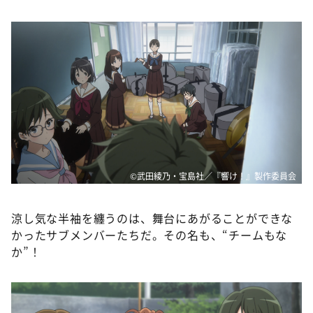
DAIGOも台所 ～きょうの献立 何にする？～
本日はダイアンなり！シーズン２
朝だ！生です旅サラダ
教えて！ニュースライブ 正義のミカタ
ＬＩＦＥ～夢のカタチ～
新婚さんいらっしゃい！
ポツンと一軒家
ザキ山小屋本館
©武田綾乃・宝島社／『響け！』製作委員会
ぺこぱのまるスポ
涼し気な半袖を纏うのは、舞台にあがることができな
アナ回覧板
かったサブメンバーたちだ。その名も、“チームもな
か”！