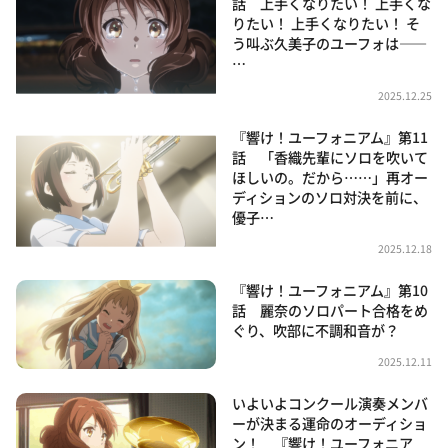
話 上手くなりたい！ 上手くな
りたい！ 上手くなりたい！ そ
う叫ぶ久美子のユーフォは——
…
2025.12.25
『響け！ユーフォニアム』第11
話 「香織先輩にソロを吹いて
ほしいの。だから……」再オー
ディションのソロ対決を前に、
優子…
2025.12.18
『響け！ユーフォニアム』第10
話 麗奈のソロパート合格をめ
ぐり、吹部に不調和音が？
2025.12.11
いよいよコンクール演奏メンバ
ーが決まる運命のオーディショ
ン！ 『響け！ユーフォニア