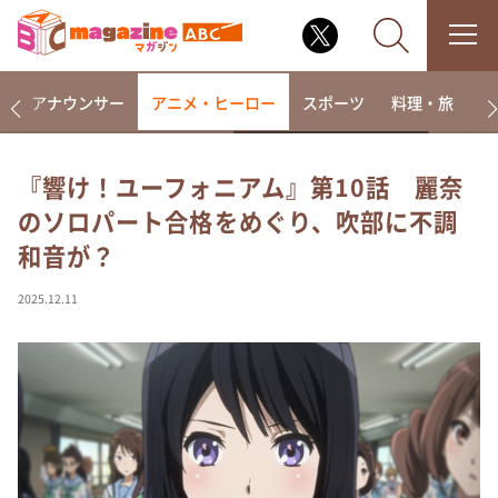
画
アナウンサー
アニメ・ヒーロー
スポーツ
料理・旅
ラ
『響け！ユーフォニアム』第10話 麗奈
のソロパート合格をめぐり、吹部に不調
なるみ・岡村の過ぎるTV
和音が？
相席食堂
これ余談なんですけど・・・
2025.12.11
～人生密着トークバラエティ！～ やすとものいたっ
て真剣です
探偵！ナイトスクープ
news おかえり
河合＆A.B.C-Z塚田×福井アナ「なんでやねん！？」
（news おかえり）