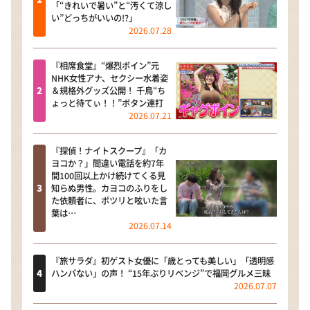
「“きれいで暑い”と“汚くて涼し
い”どっちがいいの!?」
2026.07.28
『相席食堂』“爆烈ボイン”元
NHK女性アナ、セクシー水着姿
＆規格外グッズ公開！ 千鳥“ち
ょっと待てぃ！！”ボタン連打
2026.07.21
『探偵！ナイトスクープ』「カ
ヨコか？」間違い電話を約7年
間100回以上かけ続けてくる見
知らぬ男性。カヨコのふりをし
た依頼者に、ポツリと呟いた言
葉は…
2026.07.14
『旅サラダ』初ゲスト女優に「歳とっても美しい」「透明感
ハンパない」の声！ “15年ぶりリベンジ”で福岡グルメ三昧
2026.07.07