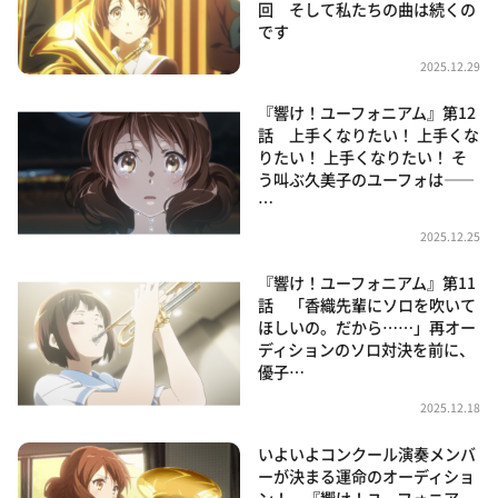
回 そして私たちの曲は続くの
です
2025.12.29
『響け！ユーフォニアム』第12
話 上手くなりたい！ 上手くな
りたい！ 上手くなりたい！ そ
う叫ぶ久美子のユーフォは——
…
2025.12.25
『響け！ユーフォニアム』第11
話 「香織先輩にソロを吹いて
ほしいの。だから……」再オー
ディションのソロ対決を前に、
優子…
2025.12.18
いよいよコンクール演奏メンバ
ーが決まる運命のオーディショ
ン！ 『響け！ユーフォニア