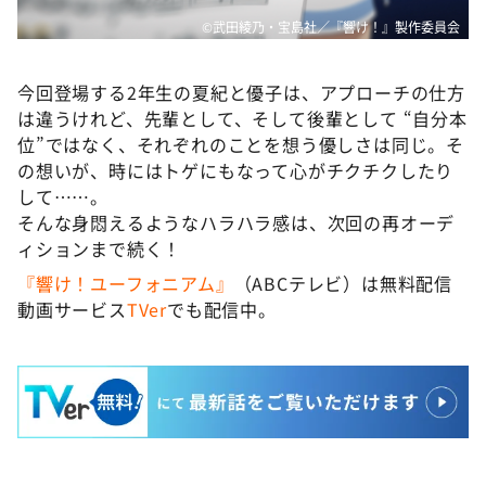
©武田綾乃・宝島社／『響け！』製作委員会
今回登場する2年生の夏紀と優子は、アプローチの仕方
は違うけれど、先輩として、そして後輩として “自分本
位”ではなく、それぞれのことを想う優しさは同じ。そ
の想いが、時にはトゲにもなって心がチクチクしたり
して……。
そんな身悶えるようなハラハラ感は、次回の再オーデ
ィションまで続く！
『響け！ユーフォニアム』
（ABCテレビ）は無料配信
動画サービス
TVer
でも配信中。