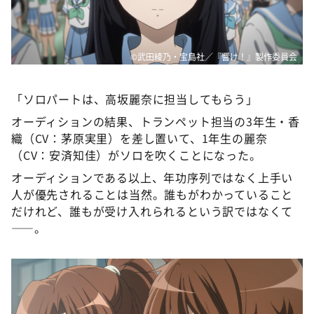
DAIGOも台所 ～きょうの献立 何にする？～
本日はダイアンなり！シーズン２
朝だ！生です旅サラダ
©武田綾乃・宝島社／『響け！』製作委員会
教えて！ニュースライブ 正義のミカタ
「ソロパートは、高坂麗奈に担当してもらう」
ＬＩＦＥ～夢のカタチ～
オーディションの結果、トランペット担当の3年生・香
新婚さんいらっしゃい！
織（CV：茅原実里）を差し置いて、1年生の麗奈
ポツンと一軒家
（CV：安済知佳）がソロを吹くことになった。
ザキ山小屋本館
オーディションである以上、年功序列ではなく上手い
人が優先されることは当然。誰もがわかっていること
ぺこぱのまるスポ
だけれど、誰もが受け入れられるという訳ではなくて
アナ回覧板
——。