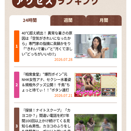
24時間
週間
月間
40℃超え続出！ 異常な暑さの原
因は「空気がきれいになったか
ら」専門家の指摘に眞鍋かをり
「“きれいで暑い”と“汚くて涼し
い”どっちがいいの!?」
2026.07.28
『相席食堂』“爆烈ボイン”元
NHK女性アナ、セクシー水着姿
＆規格外グッズ公開！ 千鳥“ち
ょっと待てぃ！！”ボタン連打
2026.07.21
『探偵！ナイトスクープ』「カ
ヨコか？」間違い電話を約7年
間100回以上かけ続けてくる見
知らぬ男性。カヨコのふりをし