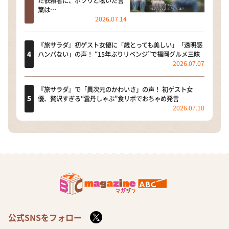
た依頼者に、ポツリと呟いた言
葉は…
2026.07.14
『旅サラダ』初ゲスト女優に「歳とっても美しい」「透明感
ハンパない」の声！ “15年ぶりリベンジ”で福岡グルメ三昧
2026.07.07
『旅サラダ』で「異次元のかわいさ」の声！ 初ゲスト女
優、贅沢すぎる“雲丹しゃぶ”食リポでおちゃめ発言
2026.07.10
公式SNSをフォロー