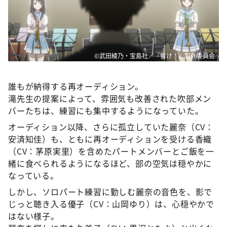
DAIGOも台所 ～きょうの献立 何にする？～
本日はダイアンなり！シーズン２
朝だ！生です旅サラダ
教えて！ニュースライブ 正義のミカタ
©武田綾乃・宝島社／『響け！』製作委員会
ＬＩＦＥ～夢のカタチ～
誰もが納得する再オーディション。
新婚さんいらっしゃい！
滝先生の提案によって、雰囲気も改善された吹部メン
ポツンと一軒家
バーたちは、練習にも集中するようになっていた。
オーディション以降、さらに孤立していた麗奈（CV：
ザキ山小屋本館
安済知佳）も、ともに再オーディションを受ける香織
ぺこぱのまるスポ
（CV：茅原実里）を含めたパートメンバーとご飯を一
アナ回覧板
緒に食べられるようになるほど、部の空気は穏やかに
なっている。
しかし、ソロパート練習に勤しむ麗奈の音色を、影で
じっと聴き入る優子（CV：山岡ゆり）は、心穏やかで
はない様子。