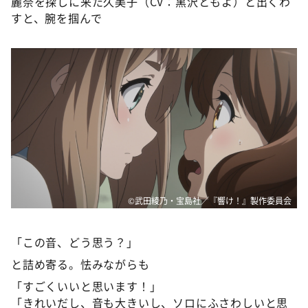
麗奈を探しに来た久美子（CV：黒沢ともよ）と出くわ
すと、腕を掴んで
©武田綾乃・宝島社／『響け！』製作委員会
「この音、どう思う？」
と詰め寄る。怯みながらも
「すごくいいと思います！」
「きれいだし、音も大きいし、ソロにふさわしいと思