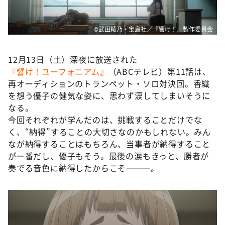
©武田綾乃・宝島社／『響け！』製作委員会
12月13日（土）深夜に放送された
『響け！ユーフォニアム』
（ABCテレビ）第11話は、
再オーディションのトランペット・ソロ対決回。香織
を想う優子の健気な姿に、思わず涙してしまいそうに
なる。
今回それぞれが学んだのは、挑戦することだけでな
く、“納得”することの大切さなのかもしれない。みん
なが納得することはもちろん、当事者が納得すること
が一番だし、優子もそう。最後の涙もきっと、勝者が
奏でる音色に納得したからこそ———。