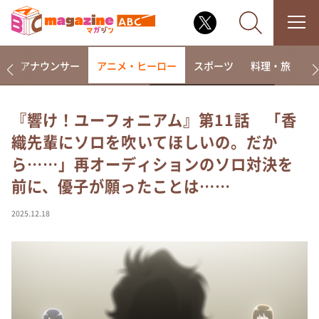
画
アナウンサー
アニメ・ヒーロー
スポーツ
料理・旅
ラ
『響け！ユーフォニアム』第11話 「香
織先輩にソロを吹いてほしいの。だか
なるみ・岡村の過ぎるTV
ら……」再オーディションのソロ対決を
相席食堂
前に、優子が願ったことは……
これ余談なんですけど・・・
～人生密着トークバラエティ！～ やすとものいたっ
2025.12.18
て真剣です
探偵！ナイトスクープ
news おかえり
河合＆A.B.C-Z塚田×福井アナ「なんでやねん！？」
（news おかえり）