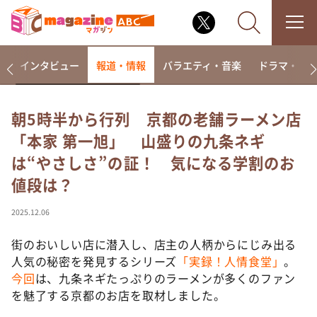
着
インタビュー
報道・情報
バラエティ・音楽
ドラマ・映
朝5時半から行列 京都の老舗ラーメン店
「本家 第一旭」 山盛りの九条ネギ
なるみ・岡村の過ぎるTV
は“やさしさ”の証！ 気になる学割のお
相席食堂
値段は？
これ余談なんですけど・・・
～人生密着トークバラエティ！～ やすとものいたっ
2025.12.06
て真剣です
街のおいしい店に潜入し、店主の人柄からにじみ出る
探偵！ナイトスクープ
人気の秘密を発見するシリーズ
「実録！人情食堂」
。
news おかえり
今回
は、九条ネギたっぷりのラーメンが多くのファン
河合＆A.B.C-Z塚田×福井アナ「なんでやねん！？」
を魅了する京都のお店を取材しました。
（news おかえり）