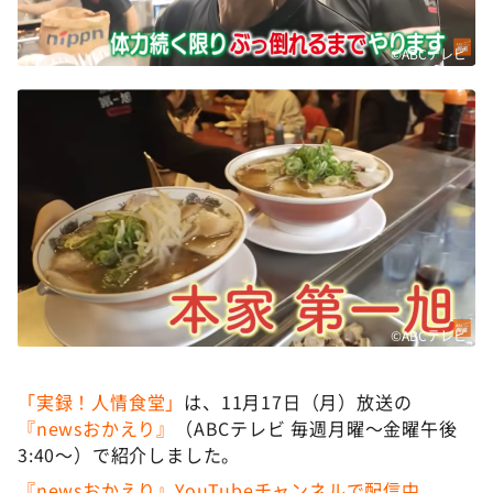
©ABCテレビ
©ABCテレビ
「実録！人情食堂」
は、11月17日（月）放送の
『newsおかえり』
（ABCテレビ 毎週月曜〜金曜午後
3:40〜）で紹介しました。
『newsおかえり』YouTubeチャンネルで配信中