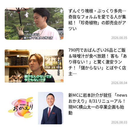
ずんぐり塊根・ぷっくり多肉…
奇抜なフォルムを愛でる人が集
結！「珍奇植物」の即売会がア
ツい
2026.08.05
790円でおばんざい26品とご飯
＆味噌汁が食べ放題！ 客も「あ
り得ない！」と驚く激安ラン
チ！「儲からない」とぼやく店
主…
2026.08.04
新MCに岩本計介が就任 「news
おかえり」8/31リニューアル！
現MC横山太一の卒業企画も始
動
2026.08.03