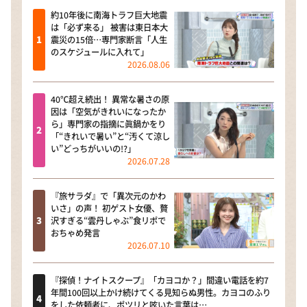
約10年後に南海トラフ巨大地震
は「必ず来る」 被害は東日本大
震災の15倍…専門家断言「人生
のスケジュールに入れて」
2026.08.06
40℃超え続出！ 異常な暑さの原
因は「空気がきれいになったか
ら」専門家の指摘に眞鍋かをり
「“きれいで暑い”と“汚くて涼し
い”どっちがいいの!?」
2026.07.28
『旅サラダ』で「異次元のかわ
いさ」の声！ 初ゲスト女優、贅
沢すぎる“雲丹しゃぶ”食リポで
おちゃめ発言
2026.07.10
『探偵！ナイトスクープ』「カヨコか？」間違い電話を約7
年間100回以上かけ続けてくる見知らぬ男性。カヨコのふり
をした依頼者に、ポツリと呟いた言葉は…