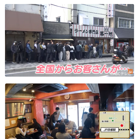
DAIGOも台所 ～きょうの献立 何にする？～
本日はダイアンなり！シーズン２
朝だ！生です旅サラダ
教えて！ニュースライブ 正義のミカタ
ＬＩＦＥ～夢のカタチ～
新婚さんいらっしゃい！
ポツンと一軒家
©ABCテレビ
ザキ山小屋本館
ぺこぱのまるスポ
アナ回覧板