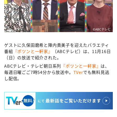
©ABCテレビ
ゲストに久保田磨希と陣内貴美子を迎えたバラエティ
番組
『ポツンと一軒家』
（ABCテレビ）は、11月16日
（日）の放送で紹介された。
ABCテレビ・テレビ朝日系列
『ポツンと一軒家』
は、
毎週日曜ごご7時54分から放送中。
TVer
でも無料見逃
し配信。