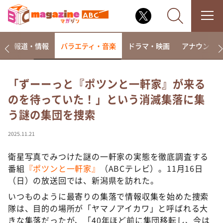
ー
報道・情報
バラエティ・音楽
ドラマ・映画
アナウンサ
「ずーーっと『ポツンと一軒家』が来る
のを待っていた！」という消滅集落に集
なるみ・岡村の過ぎるTV
う謎の集団を捜索
相席食堂
これ余談なんですけど・・・
2025.11.21
～人生密着トークバラエティ！～ やすとものいたっ
て真剣です
衛星写真でみつけた謎の一軒家の実態を徹底調査する
番組
『ポツンと一軒家』
（ABCテレビ）。11月16日
探偵！ナイトスクープ
（日）の放送回では、新潟県を訪れた。
news おかえり
いつものように最寄りの集落で情報収集を始めた捜索
河合＆A.B.C-Z塚田×福井アナ「なんでやねん！？」
隊は、目的の場所が「ヤマノアイカワ」と呼ばれる大
（news おかえり）
きな集落だったが、「40年ほど前に集団移転し、今は