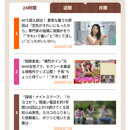
24時間
週間
月間
40℃超え続出！ 異常な暑さの原
因は「空気がきれいになったか
ら」専門家の指摘に眞鍋かをり
「“きれいで暑い”と“汚くて涼し
い”どっちがいいの!?」
2026.07.28
『相席食堂』“爆烈ボイン”元
NHK女性アナ、セクシー水着姿
＆規格外グッズ公開！ 千鳥“ち
ょっと待てぃ！！”ボタン連打
2026.07.21
『探偵！ナイトスクープ』「カ
ヨコか？」間違い電話を約7年
間100回以上かけ続けてくる見
知らぬ男性。カヨコのふりをし
た依頼者に、ポツリと呟いた言
葉は…
2026.07.14