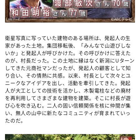
©ABCテレビ
衛星写真に写っていた建物のある場所は、発起人の生
家があった土地。集団移転後、「みんなで山遊びしな
いか」と発起人が呼びかけた。その呼びかけに答えた
のが、村長だった。この土地に縁はなく新潟にUターン
してきた元商社マンだったが、発起人の顧客として知
り合い、その情熱に共感。以来、村長として次々とユ
ニークなアイデアを出し、活動を牽引してきた。発起
人が大工としての技術を活かし、木製電柱などの廃材
を再利用してさまざまな建物を建築。そこに村長が遊
び心を吹き込む。二人の固い信頼関係を核に仲間が集
い、無人の山中に新たなコミュニティが育まれていっ
たのだ。