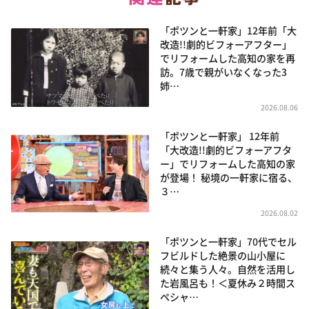
「ポツンと一軒家」12年前「大
改造!!劇的ビフォーアフター」
でリフォームした高知の家を再
訪。7歳で親がいなくなった3
姉…
2026.08.06
「ポツンと一軒家」 12年前
「大改造!!劇的ビフォーアフタ
ー」でリフォームした高知の家
が登場！ 秘境の一軒家に宿る、
３…
2026.08.02
「ポツンと一軒家」70代でセル
フビルドした絶景の山小屋に
続々と集う人々。自然を活用し
た岩風呂も！＜夏休み２時間ス
ペシャ…