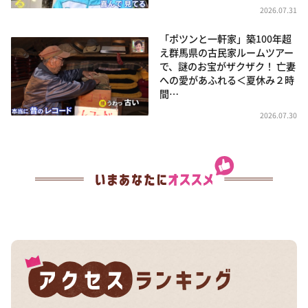
2026.07.31
「ポツンと一軒家」築100年超
え群馬県の古民家ルームツアー
で、謎のお宝がザクザク！ 亡妻
への愛があふれる＜夏休み２時
間…
2026.07.30