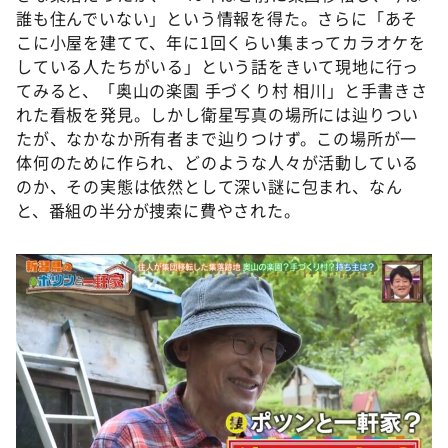
DAIGOも台所 ～きょうの献立 何にする？～
誰も住んでいない」という情報を得た。さらに「あそ
こに小屋を建てて、年に1回くらい集まってカラオケを
本日はダイアンなり！シーズン２
している人たちがいる」という話をきいて現地に行っ
朝だ！生です旅サラダ
てみると、「奥山の楽園 手づくり村 相川」と手書きさ
教えて！ニュースライブ 正義のミカタ
れた看板を発見。しかし衛星写真の場所には辿りつい
たが、なかなか所有者まで辿りつけず。この場所が一
ＬＩＦＥ～夢のカタチ～
体何のために作られ、どのような人々が活動している
新婚さんいらっしゃい！
のか、その実態は依然として深い謎に包まれ、なん
と、番組の半分が捜索に費やされた。
ポツンと一軒家
ザキ山小屋本館
ぺこぱのまるスポ
アナ回覧板