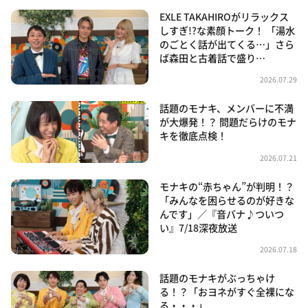
EXLE TAKAHIROがリラックス
しすぎ!?な素顔トーク！ 「湯水
のごとく話が出てくる…」さら
ば森田と古着話で盛り…
2026.07.29
話題のモナキ、メンバーに不満
が大爆発！？ 問題だらけのモナ
キを徹底点検！
2026.07.21
モナキの“赤ちゃん”が判明！？
「みんなを困らせるのが好きな
んです」／『音バナ♪ついつ
い』7/18深夜放送
2026.07.18
話題のモナキがぶっちゃけ
る！？「おヨネがすぐ全裸にな
る・・・」