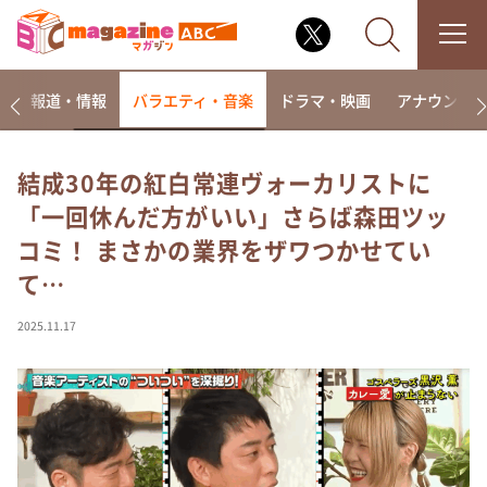
ー
報道・情報
バラエティ・音楽
ドラマ・映画
アナウンサ
結成30年の紅白常連ヴォーカリストに
「一回休んだ方がいい」さらば森田ツッ
なるみ・岡村の過ぎるTV
コミ！ まさかの業界をザワつかせてい
相席食堂
て…
これ余談なんですけど・・・
～人生密着トークバラエティ！～ やすとものいたっ
2025.11.17
て真剣です
探偵！ナイトスクープ
news おかえり
河合＆A.B.C-Z塚田×福井アナ「なんでやねん！？」
（news おかえり）