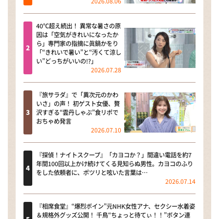
2026.08.06
40℃超え続出！ 異常な暑さの原
因は「空気がきれいになったか
ら」専門家の指摘に眞鍋かをり
「“きれいで暑い”と“汚くて涼し
い”どっちがいいの!?」
2026.07.28
『旅サラダ』で「異次元のかわ
いさ」の声！ 初ゲスト女優、贅
沢すぎる“雲丹しゃぶ”食リポで
おちゃめ発言
2026.07.10
『探偵！ナイトスクープ』「カヨコか？」間違い電話を約7
年間100回以上かけ続けてくる見知らぬ男性。カヨコのふり
をした依頼者に、ポツリと呟いた言葉は…
2026.07.14
『相席食堂』“爆烈ボイン”元NHK女性アナ、セクシー水着姿
＆規格外グッズ公開！ 千鳥“ちょっと待てぃ！！”ボタン連