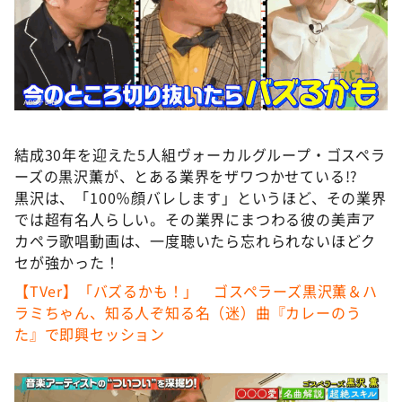
DAIGOも台所 ～きょうの献立 何にする？～
本日はダイアンなり！シーズン２
朝だ！生です旅サラダ
教えて！ニュースライブ 正義のミカタ
ＬＩＦＥ～夢のカタチ～
結成30年を迎えた5人組ヴォーカルグループ・ゴスペラ
新婚さんいらっしゃい！
ーズの黒沢薫が、とある業界をザワつかせている!?
ポツンと一軒家
黒沢は、「100％顔バレします」というほど、その業界
では超有名人らしい。その業界にまつわる彼の美声ア
ザキ山小屋本館
カペラ歌唱動画は、一度聴いたら忘れられないほどク
ぺこぱのまるスポ
セが強かった！
アナ回覧板
【TVer】「バズるかも！」 ゴスペラーズ黒沢薫＆ハ
ラミちゃん、知る人ぞ知る名（迷）曲『カレーのう
た』で即興セッション